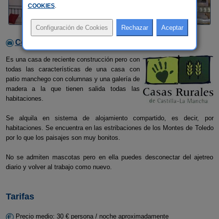
COOKIES
.
Contactar con el alojamiento
Es una casa de reciente construcción pero con
todas las características de una casa con
patio manchego con columnas y una galería de
madera a la que tienen salida todas las
habitaciones.
Se alquila en sistema de alojamiento compartido, es decir, por
habitaciones. Se encuentra en las estribaciones de los Montes de Toledo
por lo que los paisajes son muy bonitos.
No se admiten mascotas pero en ella puedes desconectar del ajetreo
diario y volver al trabajo como nuevo.
Tarifas
Precio medio: 30 € persona / noche aproximadamente