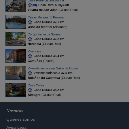
Casa Rural La Golondrina
Casa Rural a
30,3 km
Villarta de San Juan
(Ciudad Real)
Casas Rurales El Palomar
Casa Rural a
32,1 km
Ossa de Montiel
(Albacete)
Cortijo Sierra La Solana
Casa Rural a
32,2 km
Herencia
(Ciudad Real)
Vivencias
Casa Rural a
35,4 km
Camuñas
(Toledo)
Vivienda vacacional Salón de Otoño
Vivienda turística a
37,5 km
Bolaños de Calatrava
(Ciudad Real)
Casa Yedra
Casa Rural a
38,2 km
Almagro
(Ciudad Real)
Nosotros
Quiénes somos
Aviso Legal