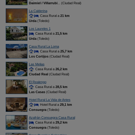
Daimiel / Villarrubi
... (Ciudad Real)
La Calderina
Casa Rural a
21 km
Urda
(Toledo)
Los Laureles 1
Casa Rural a
21,5 km
Urda
(Toledo)
Casa Rural La Loma
Casa Rural a
25,7 km
Los Cortijos
(Ciudad Real)
Las Melias
Casa Rural a
26,2 km
Ciudad Real
(Ciudad Real)
El Realengo
Casa Rural a
28,5 km
Las Casas
(Ciudad Real)
Hotel Rural La Vida de Antes
Hotel Rural a
29,1 km
Consuegra
(Toledo)
Azafrán Consuegra Casa Rural
Casa Rural a
29,2 km
Consuegra
(Toledo)