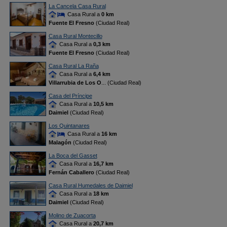
La Cancela Casa Rural
Casa Rural a
0 km
Fuente El Fresno
(Ciudad Real)
Casa Rural Montecillo
Casa Rural a
0,3 km
Fuente El Fresno
(Ciudad Real)
Casa Rural La Raña
Casa Rural a
6,4 km
Villarrubia de Los O
... (Ciudad Real)
Casa del Príncipe
Casa Rural a
10,5 km
Daimiel
(Ciudad Real)
Los Quintanares
Casa Rural a
16 km
Malagón
(Ciudad Real)
La Boca del Gasset
Casa Rural a
16,7 km
Fernán Caballero
(Ciudad Real)
Casa Rural Humedales de Daimiel
Casa Rural a
18 km
Daimiel
(Ciudad Real)
Molino de Zuacorta
Casa Rural a
20,7 km