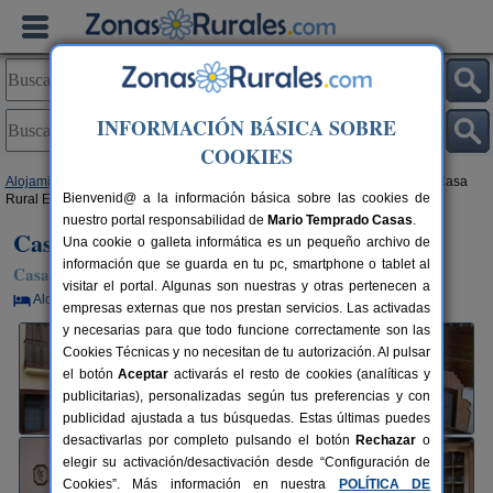
INFORMACIÓN BÁSICA SOBRE
COOKIES
Alojamientos
>
Castilla-La Mancha
>
Ciudad Real
>
Fuente El Fresno
> Casa
Bienvenid@ a la información básica sobre las cookies de
Rural El Labriego
nuestro portal responsabilidad de
Mario Temprado Casas
.
Casa Rural El Labriego
Una cookie o galleta informática es un pequeño archivo de
información que se guarda en tu pc, smartphone o tablet al
Casa Rural en Fuente El Fresno (Ciudad Real)
visitar el portal. Algunas son nuestras y otras pertenecen a
Alquiler por habitaciones
12 plazas
28 km de Ciudad Real
empresas externas que nos prestan servicios. Las activadas
y necesarias para que todo funcione correctamente son las
Cookies Técnicas y no necesitan de tu autorización. Al pulsar
el botón
Aceptar
activarás el resto de cookies (analíticas y
publicitarias), personalizadas según tus preferencias y con
publicidad ajustada a tus búsquedas. Estas últimas puedes
desactivarlas por completo pulsando el botón
Rechazar
o
elegir su activación/desactivación desde “Configuración de
Cookies”. Más información en nuestra
POLÍTICA DE