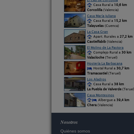
El Cau de Corcolilla
Casa Rural a
10,6 km
Corcolilla
(Valencia)
Casa María Juliana
Casa Rural a
15,2 km
Talayuelas
(Cuenca)
La Casa Gran
Apart. Rurales a
27,2 km
Castielfabib
(Valencia)
El Molino de La Pastora
Complejo Rural a
30 km
Valacloche
(Teruel)
Hostería La Barbacana
Hostal Rural a
30,7 km
Tramacastiel
(Teruel)
Los Aladros
Casa Rural a
38 km
La Puebla de Valverde
(Teruel
Casa Montesinos
Albergue a
39,4 km
Chera
(Valencia)
Nosotros
Quiénes somos