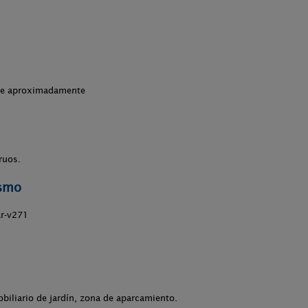
che aproximadamente
ruos.
ismo
Ar-v271
obiliario de jardín, zona de aparcamiento.