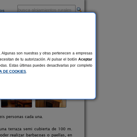
ios
-
al. Algunas son nuestras y otras pertenecen a empresas
cesitan de tu autorización. Al pulsar el botón
Aceptar
uedas. Estas últimas puedes desactivarlas por completo
CA DE COOKIES
.
eis personas cada una.
na terraza semi cubierta de 100 m.
er realizar barbacoas o paellas, en