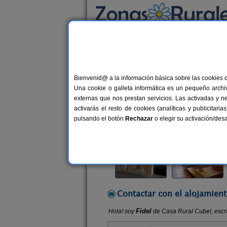
Busca por alojamiento
Alojamientos
>
Comunidad Valenciana
>
Val
Bienvenid@ a la información básica sobre las cookies 
Casa Rural Cubel
Una cookie o galleta informática es un pequeño archiv
Casa Rural en Aras de Los Olmos (
externas que nos prestan servicios. Las activadas y n
activarás el resto de cookies (analíticas y publicita
Alquiler completo y por habitacio
pulsando el botón
Rechazar
o elegir su activación/de
Contactar con el alojamient