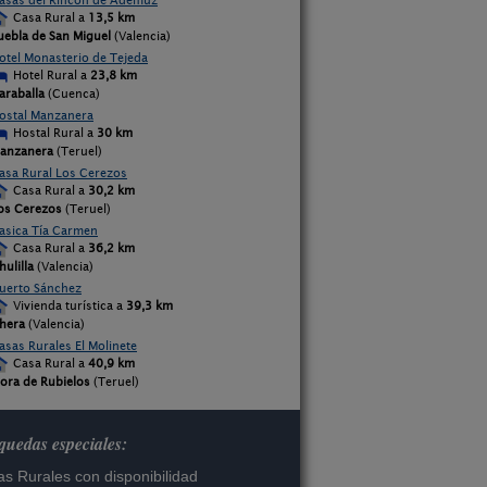
asas del Rincón de Ademuz
Casa Rural a
13,5 km
uebla de San Miguel
(Valencia)
otel Monasterio de Tejeda
Hotel Rural a
23,8 km
araballa
(Cuenca)
ostal Manzanera
Hostal Rural a
30 km
anzanera
(Teruel)
asa Rural Los Cerezos
Casa Rural a
30,2 km
os Cerezos
(Teruel)
asica Tía Carmen
Casa Rural a
36,2 km
hulilla
(Valencia)
uerto Sánchez
Vivienda turística a
39,3 km
hera
(Valencia)
asas Rurales El Molinete
Casa Rural a
40,9 km
ora de Rubielos
(Teruel)
uedas especiales:
s Rurales con disponibilidad