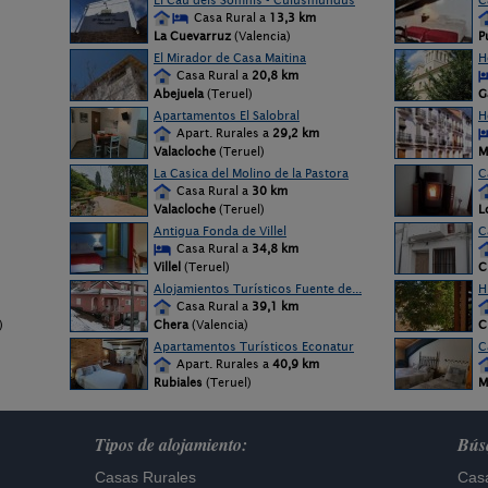
El Cau dels Somnis - Culusmundus
C
Casa Rural a
13,3 km
La Cuevarruz
(Valencia)
P
El Mirador de Casa Maitina
H
Casa Rural a
20,8 km
Abejuela
(Teruel)
G
Apartamentos El Salobral
H
Apart. Rurales a
29,2 km
Valacloche
(Teruel)
M
La Casica del Molino de la Pastora
C
Casa Rural a
30 km
Valacloche
(Teruel)
L
Antigua Fonda de Villel
C
Casa Rural a
34,8 km
Villel
(Teruel)
C
Alojamientos Turísticos Fuente de...
H
Casa Rural a
39,1 km
)
Chera
(Valencia)
C
Apartamentos Turísticos Econatur
C
Apart. Rurales a
40,9 km
Rubiales
(Teruel)
M
Tipos de alojamiento:
Búsq
Casas Rurales
Casa