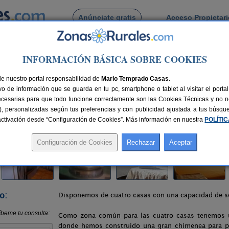
Anúnciate gratis
Acceso Propietar
Busca por pueblo
INFORMACIÓN BÁSICA SOBRE COOKIES
encia
>
Aras de Los Olmos
> Casa Rural Cubel
de nuestro portal responsabilidad de
Mario Temprado Casas
.
o de información que se guarda en tu pc, smartphone o tablet al visitar el port
Valencia)
ecesarias para que todo funcione correctamente son las Cookies Técnicas y no ne
rias), personalizadas según tus preferencias y con publicidad ajustada a tus búsq
nes
24 plazas
96 km de Valencia
Compartir:
sactivación desde “Configuración de Cookies”. Más información en nuestra
POLÍTI
o:
Disponemos de cuatro casas con una capacidad de s
Como zona común para las cuatro casas tenemos u
donde hemos construido una gran chimenea para pod