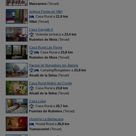
Manzanera
(Teruel)
Antigua Fonda de Villel
Casa Rural a
21,9 km
Villel
(Teruel)
Casa Gargallo II
Vivienda turística a
23,4 km
Rubielos de Mora
(Teruel)
Casa Rural Las Flores
Casa Rural a
23,8 km
Rubielos de Mora
(Teruel)
Parque de Bungalows los Álamos
Camping/Bungalows a
23,8 km
Alcalá de la Selva
(Teruel)
Casa Rural Molino del Conde
Casa Rural a
23,8 km
Alcalá de la Selva
(Teruel)
Casa Luisa
Casa Rural a
26,7 km
Fuentes de Rubielos
(Teruel)
Hostería La Barbacana
Hostal Rural a
26,9 km
Tramacastiel
(Teruel)