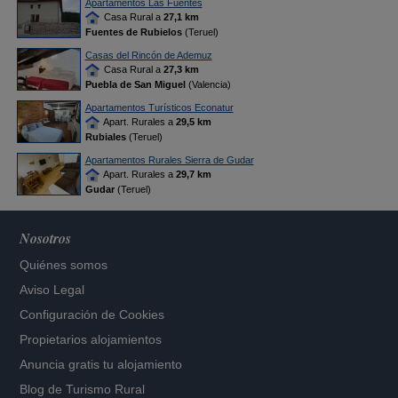
Apartamentos Las Fuentes
Casa Rural a
27,1 km
Fuentes de Rubielos
(Teruel)
Casas del Rincón de Ademuz
Casa Rural a
27,3 km
Puebla de San Miguel
(Valencia)
Apartamentos Turísticos Econatur
Apart. Rurales a
29,5 km
Rubiales
(Teruel)
Apartamentos Rurales Sierra de Gudar
Apart. Rurales a
29,7 km
Gudar
(Teruel)
Nosotros
Quiénes somos
Aviso Legal
Configuración de Cookies
Propietarios alojamientos
Anuncia gratis tu alojamiento
Blog de Turismo Rural