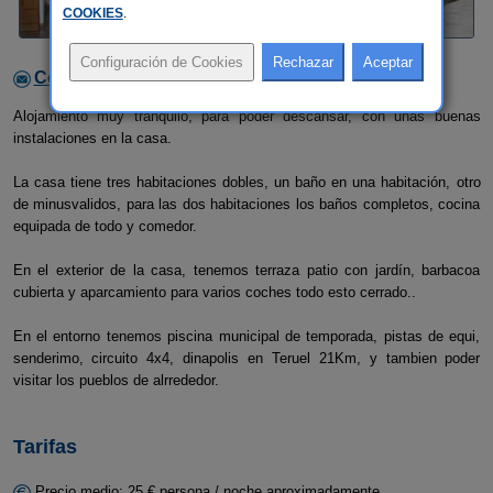
COOKIES
.
Contactar con el alojamiento
Alojamiento muy tranquilo, para poder descansar, con unas buenas
instalaciones en la casa.
La casa tiene tres habitaciones dobles, un baño en una habitación, otro
de minusvalidos, para las dos habitaciones los baños completos, cocina
equipada de todo y comedor.
En el exterior de la casa, tenemos terraza patio con jardín, barbacoa
cubierta y aparcamiento para varios coches todo esto cerrado..
En el entorno tenemos piscina municipal de temporada, pistas de equi,
senderimo, circuito 4x4, dinapolis en Teruel 21Km, y tambien poder
visitar los pueblos de alrrededor.
Tarifas
Precio medio: 25 € persona / noche aproximadamente