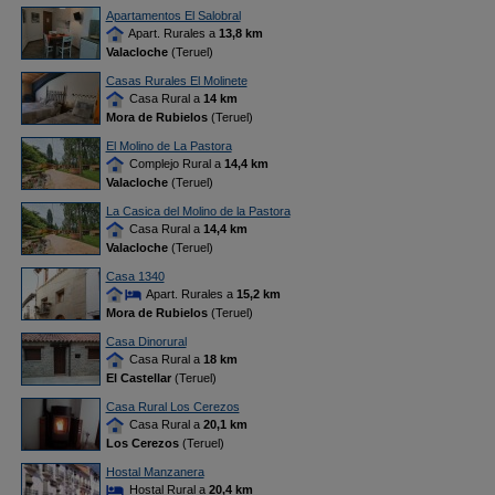
Apartamentos El Salobral
Apart. Rurales a
13,8 km
Valacloche
(Teruel)
Casas Rurales El Molinete
Casa Rural a
14 km
Mora de Rubielos
(Teruel)
El Molino de La Pastora
Complejo Rural a
14,4 km
Valacloche
(Teruel)
La Casica del Molino de la Pastora
Casa Rural a
14,4 km
Valacloche
(Teruel)
Casa 1340
Apart. Rurales a
15,2 km
Mora de Rubielos
(Teruel)
Casa Dinorural
Casa Rural a
18 km
El Castellar
(Teruel)
Casa Rural Los Cerezos
Casa Rural a
20,1 km
Los Cerezos
(Teruel)
Hostal Manzanera
Hostal Rural a
20,4 km