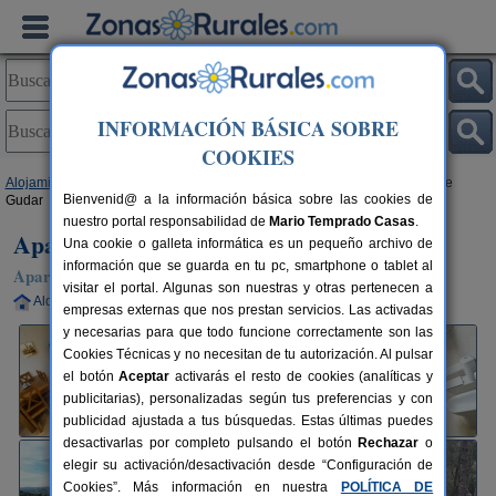
INFORMACIÓN BÁSICA SOBRE
COOKIES
Alojamientos
>
Aragón
>
Teruel
>
Gudar
> Apartamentos Rurales Sierra de
Bienvenid@ a la información básica sobre las cookies de
Gudar
nuestro portal responsabilidad de
Mario Temprado Casas
.
Apartamentos Rurales Sierra de Gudar
Una cookie o galleta informática es un pequeño archivo de
información que se guarda en tu pc, smartphone o tablet al
Apartamentos Rurales en Gudar (Teruel)
visitar el portal. Algunas son nuestras y otras pertenecen a
Alquiler completo
2-118 plazas
57 km de Teruel
empresas externas que nos prestan servicios. Las activadas
y necesarias para que todo funcione correctamente son las
Cookies Técnicas y no necesitan de tu autorización. Al pulsar
el botón
Aceptar
activarás el resto de cookies (analíticas y
publicitarias), personalizadas según tus preferencias y con
publicidad ajustada a tus búsquedas. Estas últimas puedes
desactivarlas por completo pulsando el botón
Rechazar
o
elegir su activación/desactivación desde “Configuración de
Cookies”. Más información en nuestra
POLÍTICA DE