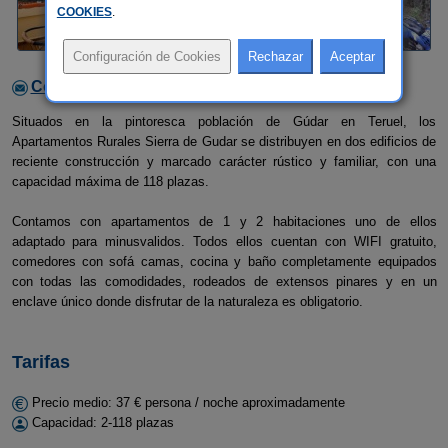
COOKIES
.
Contactar con el alojamiento
Situados en la pintoresca población de Gúdar en Teruel, los
Apartamentos Rurales Sierra de Gudar se distribuyen en dos edificios de
reciente construcción y marcado carácter rústico y familiar, con una
capacidad máxima de 118 plazas.
Contamos con apartamentos de 1 y 2 habitaciones uno de ellos
adaptado para minusvalidos. Todos ellos cuentan con WIFI gratuito,
comedores con sofá camas, cocina y baño completamente equipados
con todas las comodidades, rodeados de extensos pinares y en un
enclave único donde disfrutar de la naturaleza es obligatorio.
Tarifas
Precio medio: 37 € persona / noche aproximadamente
Capacidad: 2-118 plazas