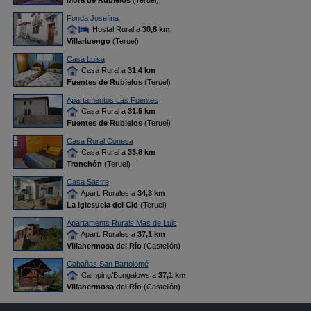
Mora de Rubielos
(Teruel)
Fonda Josefina
Hostal Rural a
30,8 km
Villarluengo
(Teruel)
Casa Luisa
Casa Rural a
31,4 km
Fuentes de Rubielos
(Teruel)
Apartamentos Las Fuentes
Casa Rural a
31,5 km
Fuentes de Rubielos
(Teruel)
Casa Rural Conesa
Casa Rural a
33,8 km
Tronchón
(Teruel)
Casa Sastre
Apart. Rurales a
34,3 km
La Iglesuela del Cid
(Teruel)
Apartaments Rurals Mas de Luis
Apart. Rurales a
37,1 km
Villahermosa del Río
(Castellón)
Cabañas San Bartolomé
Camping/Bungalows a
37,1 km
Villahermosa del Río
(Castellón)