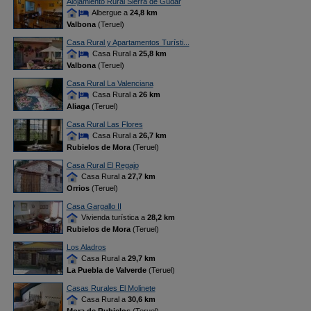
Alojamiento Rural Sierra de Gúdar
Albergue a
24,8 km
Valbona
(Teruel)
Casa Rural y Apartamentos Turísti...
Casa Rural a
25,8 km
Valbona
(Teruel)
Casa Rural La Valenciana
Casa Rural a
26 km
Aliaga
(Teruel)
Casa Rural Las Flores
Casa Rural a
26,7 km
Rubielos de Mora
(Teruel)
Casa Rural El Regajo
Casa Rural a
27,7 km
Orrios
(Teruel)
Casa Gargallo II
Vivienda turística a
28,2 km
Rubielos de Mora
(Teruel)
Los Aladros
Casa Rural a
29,7 km
La Puebla de Valverde
(Teruel)
Casas Rurales El Molinete
Casa Rural a
30,6 km