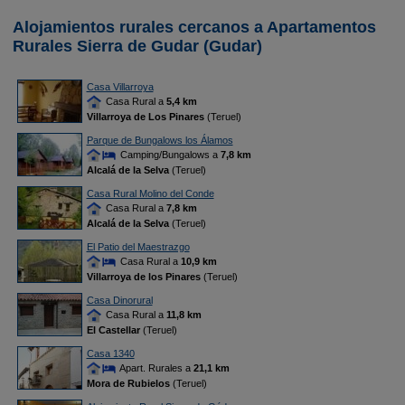
Alojamientos rurales cercanos a Apartamentos
Rurales Sierra de Gudar (Gudar)
Casa Villarroya
Casa Rural a
5,4 km
Villarroya de Los Pinares
(Teruel)
Parque de Bungalows los Álamos
Camping/Bungalows a
7,8 km
Alcalá de la Selva
(Teruel)
Casa Rural Molino del Conde
Casa Rural a
7,8 km
Alcalá de la Selva
(Teruel)
El Patio del Maestrazgo
Casa Rural a
10,9 km
Villarroya de los Pinares
(Teruel)
Casa Dinorural
Casa Rural a
11,8 km
El Castellar
(Teruel)
Casa 1340
Apart. Rurales a
21,1 km
Mora de Rubielos
(Teruel)