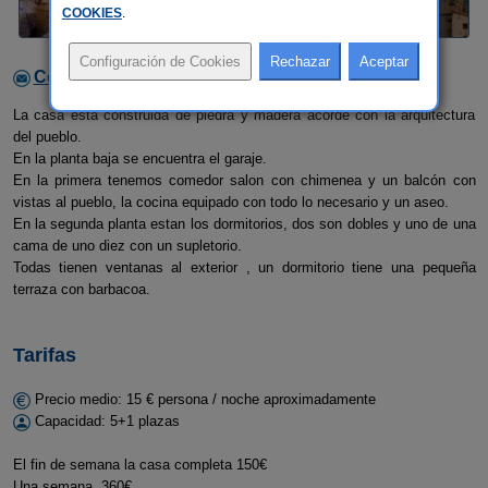
COOKIES
.
Contactar con el alojamiento
La casa está construida de piedra y madera acorde con la arquitectura
del pueblo.
En la planta baja se encuentra el garaje.
En la primera tenemos comedor salon con chimenea y un balcón con
vistas al pueblo, la cocina equipado con todo lo necesario y un aseo.
En la segunda planta estan los dormitorios, dos son dobles y uno de una
cama de uno diez con un supletorio.
Todas tienen ventanas al exterior , un dormitorio tiene una pequeña
terraza con barbacoa.
Tarifas
Precio medio: 15 € persona / noche aproximadamente
Capacidad: 5+1 plazas
El fin de semana la casa completa 150€
Una semana 360€