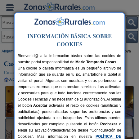
INFORMACIÓN BÁSICA SOBRE
COOKIES
Alojamientos
>
Aragón
>
Teruel
>
Villarroya de Los Pinares
> Casa Villarroya
Bienvenid@ a la información básica sobre las cookies de
Casa Villarroya
nuestro portal responsabilidad de
Mario Temprado Casas
.
Una cookie o galleta informática es un pequeño archivo de
Casa Rural en Villarroya de Los Pinares (Teruel)
información que se guarda en tu pc, smartphone o tablet al
Alquiler completo
5+1 plazas
50 km de Teruel
visitar el portal. Algunas son nuestras y otras pertenecen a
empresas externas que nos prestan servicios. Las activadas
y necesarias para que todo funcione correctamente son las
Cookies Técnicas y no necesitan de tu autorización. Al pulsar
el botón
Aceptar
activarás el resto de cookies (analíticas y
publicitarias), personalizadas según tus preferencias y con
publicidad ajustada a tus búsquedas. Estas últimas puedes
desactivarlas por completo pulsando el botón
Rechazar
o
elegir su activación/desactivación desde “Configuración de
Cookies”. Más información en nuestra
POLÍTICA DE