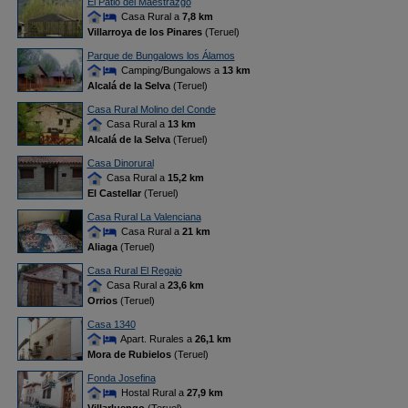
El Patio del Maestrazgo
Casa Rural a
7,8 km
Villarroya de los Pinares
(Teruel)
Parque de Bungalows los Álamos
Camping/Bungalows a
13 km
Alcalá de la Selva
(Teruel)
Casa Rural Molino del Conde
Casa Rural a
13 km
Alcalá de la Selva
(Teruel)
Casa Dinorural
Casa Rural a
15,2 km
El Castellar
(Teruel)
Casa Rural La Valenciana
Casa Rural a
21 km
Aliaga
(Teruel)
Casa Rural El Regajo
Casa Rural a
23,6 km
Orrios
(Teruel)
Casa 1340
Apart. Rurales a
26,1 km
Mora de Rubielos
(Teruel)
Fonda Josefina
Hostal Rural a
27,9 km