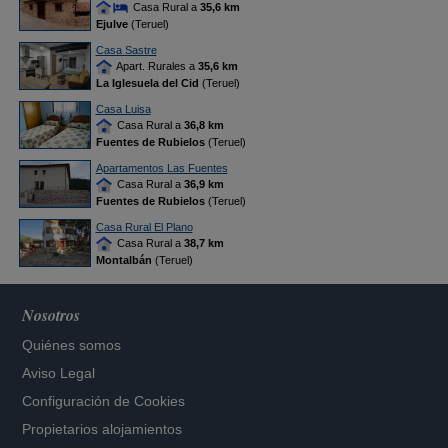
Casa Rural a
35,6 km
Ejulve
(Teruel)
Casa Sastre
Apart. Rurales a
35,6 km
La Iglesuela del Cid
(Teruel)
Casa Luisa
Casa Rural a
36,8 km
Fuentes de Rubielos
(Teruel)
Apartamentos Las Fuentes
Casa Rural a
36,9 km
Fuentes de Rubielos
(Teruel)
Casa Rural El Plano
Casa Rural a
38,7 km
Montalbán
(Teruel)
Nosotros
Quiénes somos
Aviso Legal
Configuración de Cookies
Propietarios alojamientos