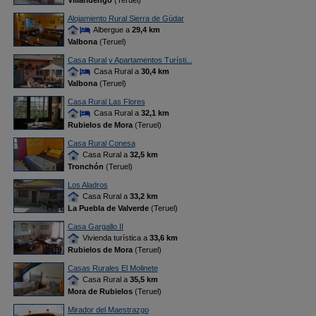
Villarluengo
(Teruel)
Alojamiento Rural Sierra de Gúdar
Albergue a
29,4 km
Valbona
(Teruel)
Casa Rural y Apartamentos Turísti...
Casa Rural a
30,4 km
Valbona
(Teruel)
Casa Rural Las Flores
Casa Rural a
32,1 km
Rubielos de Mora
(Teruel)
Casa Rural Conesa
Casa Rural a
32,5 km
Tronchón
(Teruel)
Los Aladros
Casa Rural a
33,2 km
La Puebla de Valverde
(Teruel)
Casa Gargallo II
Vivienda turística a
33,6 km
Rubielos de Mora
(Teruel)
Casas Rurales El Molinete
Casa Rural a
35,5 km
Mora de Rubielos
(Teruel)
Mirador del Maestrazgo