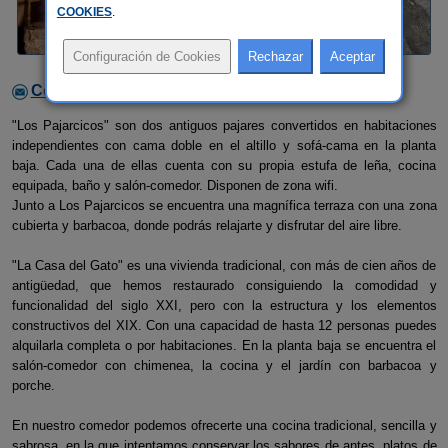
COOKIES
.
Contactar con el alojamiento
"Los Pajarcicos" son dos antiguos pajares convertidos en habitaciones
independientes con cama doble en el altillo y sofá-cama en la planta
baja. Cada una de ellas cuenta con su propia estufa de leña, cocina
equipada, baño y salón-comedor. Disponen de zona wifi.
Junto a Los Pajarcicos se encuentra una magnífica terraza con una zona
cubierta y barbacoa, donde podrás relajarte y disfrutar del aire libre.
"La Casa del Gato" es una vivienda tradicional, con más de cien años de
antigüedad, que hemos restaurado consiguiendo la comodidad y
funcionalidad del siglo XXI, pero con la estructura y los elementos
constructivos del XIX. Con una capacidad de hasta 12 personas puedes
alquilarla completa o por habitaciones. En la planta baja se encuentra el
salón-comedor con chimenea, la cocina y el jardín con barbacoa y
porche.
En nuestro comedor podemos ofrecerte una cocina tradicional, sencilla y
sabrosa, en la que intentamos conservar los sabores de antes, platos de