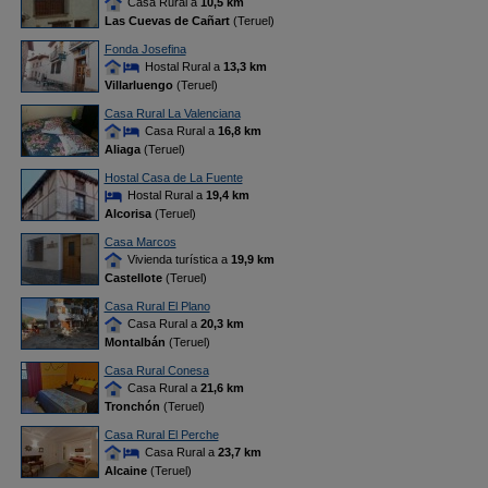
Casa Rural a
10,5 km
Las Cuevas de Cañart
(Teruel)
Fonda Josefina
Hostal Rural a
13,3 km
Villarluengo
(Teruel)
Casa Rural La Valenciana
Casa Rural a
16,8 km
Aliaga
(Teruel)
Hostal Casa de La Fuente
Hostal Rural a
19,4 km
Alcorisa
(Teruel)
Casa Marcos
Vivienda turística a
19,9 km
Castellote
(Teruel)
Casa Rural El Plano
Casa Rural a
20,3 km
Montalbán
(Teruel)
Casa Rural Conesa
Casa Rural a
21,6 km
Tronchón
(Teruel)
Casa Rural El Perche
Casa Rural a
23,7 km
Alcaine
(Teruel)