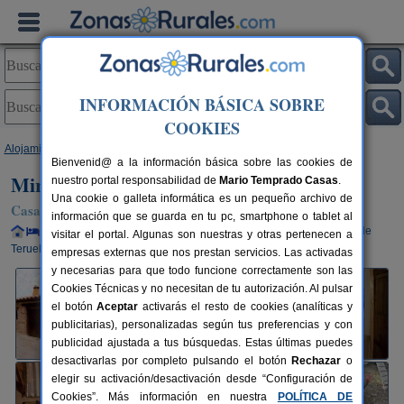
INFORMACIÓN BÁSICA SOBRE
COOKIES
Alojamientos
>
Aragón
>
Teruel
>
Ejulve
> Mirador del Maestrazgo
Bienvenid@ a la información básica sobre las cookies de
Mirador del Maestrazgo
nuestro portal responsabilidad de
Mario Temprado Casas
.
Una cookie o galleta informática es un pequeño archivo de
Casa Rural en Ejulve (Teruel)
información que se guarda en tu pc, smartphone o tablet al
Alquiler completo y por habitaciones
10+8 plazas
100 km de
visitar el portal. Algunas son nuestras y otras pertenecen a
Teruel
empresas externas que nos prestan servicios. Las activadas
y necesarias para que todo funcione correctamente son las
Cookies Técnicas y no necesitan de tu autorización. Al pulsar
el botón
Aceptar
activarás el resto de cookies (analíticas y
publicitarias), personalizadas según tus preferencias y con
publicidad ajustada a tus búsquedas. Estas últimas puedes
desactivarlas por completo pulsando el botón
Rechazar
o
elegir su activación/desactivación desde “Configuración de
Cookies”. Más información en nuestra
POLÍTICA DE