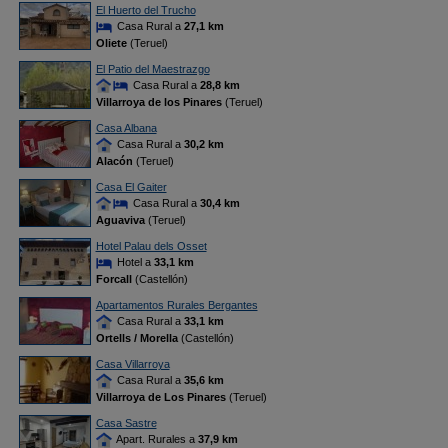
El Huerto del Trucho
Casa Rural a
27,1 km
Oliete
(Teruel)
El Patio del Maestrazgo
Casa Rural a
28,8 km
Villarroya de los Pinares
(Teruel)
Casa Albana
Casa Rural a
30,2 km
Alacón
(Teruel)
Casa El Gaiter
Casa Rural a
30,4 km
Aguaviva
(Teruel)
Hotel Palau dels Osset
Hotel a
33,1 km
Forcall
(Castellón)
Apartamentos Rurales Bergantes
Casa Rural a
33,1 km
Ortells / Morella
(Castellón)
Casa Villarroya
Casa Rural a
35,6 km
Villarroya de Los Pinares
(Teruel)
Casa Sastre
Apart. Rurales a
37,9 km