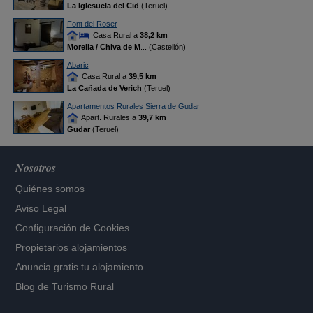
La Iglesuela del Cid
(Teruel)
Font del Roser
Casa Rural a
38,2 km
Morella / Chiva de M
... (Castellón)
Abaric
Casa Rural a
39,5 km
La Cañada de Verich
(Teruel)
Apartamentos Rurales Sierra de Gudar
Apart. Rurales a
39,7 km
Gudar
(Teruel)
Nosotros
Quiénes somos
Aviso Legal
Configuración de Cookies
Propietarios alojamientos
Anuncia gratis tu alojamiento
Blog de Turismo Rural