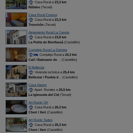
Casa Rural a
23,3 km
Ráfales
(Teruel)
Casa Rural Conesa
Casa Rural a
23,3 km
Tronchón
(Teruel)
Alojamiento Rural La Caseta
Casa Rural a
23,8 km
La Pobla de Benifassà
(Castellón)
Complejo Rural La Glorieta
Complejo Rural a
24,3 km
Catí / Balneario de
... (Castellón)
El Bellestar
Vivienda turística a
25,4 km
Bellestar / Puebla d
... (Castellón)
Casa Sastre
Apart. Rurales a
25,5 km
La Iglesuela del Cid
(Teruel)
Art Rustic Oh
Casa Rural a
26,3 km
Chert / Xert
(Castellón)
Art Rustic Suites
Casa Rural a
26,3 km
Chert / Xert
(Castellón)