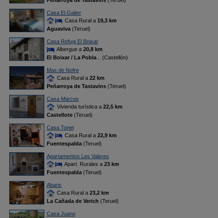
Peñarroya de Tastavins
(Teruel)
Casa El Gaiter
Casa Rural a
19,3 km
Aguaviva
(Teruel)
Casa Refugi El Boixar
Albergue a
20,8 km
El Boixar / La Pobla
... (Castellón)
Mas de Nofre
Casa Rural a
22 km
Peñarroya de Tastavins
(Teruel)
Casa Marcos
Vivienda turística a
22,5 km
Castellote
(Teruel)
Casa Tonet
Casa Rural a
22,9 km
Fuentespalda
(Teruel)
Apartamentos Les Valeres
Apart. Rurales a
23 km
Fuentespalda
(Teruel)
Abaric
Casa Rural a
23,2 km
La Cañada de Verich
(Teruel)
Casa Juano