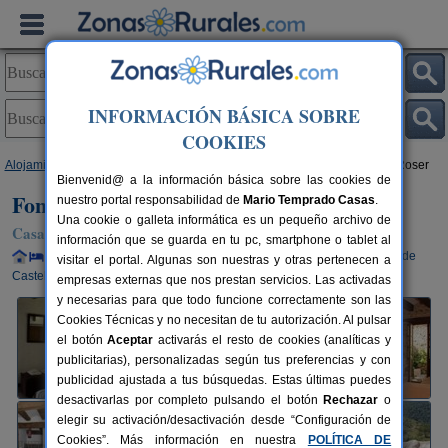
INFORMACIÓN BÁSICA SOBRE
COOKIES
Alojamientos
>
Comunidad Valenciana
>
Castellón
>
Morella
> Font del Roser
Bienvenid@ a la información básica sobre las cookies de
Font del Roser
nuestro portal responsabilidad de
Mario Temprado Casas
.
Una cookie o galleta informática es un pequeño archivo de
Casa Rural en Morella / Chiva de Morella (Castellón)
información que se guarda en tu pc, smartphone o tablet al
Alquiler completo y por habitaciones
2-18+4 plazas
80 km de
visitar el portal. Algunas son nuestras y otras pertenecen a
Castellón
empresas externas que nos prestan servicios. Las activadas
y necesarias para que todo funcione correctamente son las
Cookies Técnicas y no necesitan de tu autorización. Al pulsar
el botón
Aceptar
activarás el resto de cookies (analíticas y
publicitarias), personalizadas según tus preferencias y con
publicidad ajustada a tus búsquedas. Estas últimas puedes
desactivarlas por completo pulsando el botón
Rechazar
o
elegir su activación/desactivación desde “Configuración de
Cookies”. Más información en nuestra
POLÍTICA DE