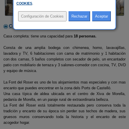
COOKIES
.
Contactar con el alojamiento
Casa completa: tiene una capacidad para
18 personas.
Consta de una amplia bodega con chimenea, horno, lavavajillas,
lavadora y TV, 6 habitaciones con cama de matrimonio y 1 habitación
con dos camas, 5 baños completos con secador de pelo, un encantador
patio con mobiliario de terraza y 3 salones-comedor con cocina, TV, DVD
y equipo de música.
La Font del Roser es uno de los alojamientos mas especiales y con mas
encanto que puedes encontrar en la zona dels Ports de Castelló.
Una casa típica de aldea ubicada en el centro de Xiva de Morella,
pedanía de Morella, en un paraje rural de extraordinaria belleza.
La Font del Roser está totalmente restaurada pero conserva toda la
tradición y encanto de su época sin perder sus techos de madera, sus
gruesos muros conservando toda la historia y el encanto de este
acogedor hogar.