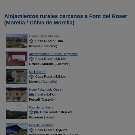
Alojamientos rurales cercanos a Font del Roser
(Morella / Chiva de Morella)
Cases Rural Morella
Casa Rural a
5 km
Morella
(Castellón)
Apartamentos Rurales Bergantes
Casa Rural a
5,6 km
Ortells / Morella
(Castellón)
Molí d´en Pí
Casa Rural a
5,8 km
Morella
(Castellón)
Hotel Palau dels Osset
Hotel a
6,4 km
Forcall
(Castellón)
Mas de La Serra
Casa Rural a
16,4 km
Monroyo
(Teruel)
Mas de Salvador
Casa Rural a
17,6 km