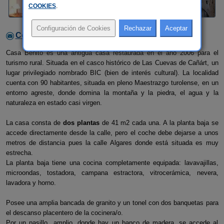
COOKIES
.
Contactar con el alojamiento
Casa Benito es una antigüa casa restaurada en el año 2006 para el
turismo rural. Situada en el casco histórico de Las Cuevas de Cañárt, un
lugar privilegiado nombrado BIC (bien de interés cultural). La localidad
cuenta con 90 habitantes, situada en pleno Maestrazgo turolense, en un
entorno agreste, donde domina la montaña y la piedra, el agua y la
naturaleza en estado casi virgen.
La casa consta de
dos plantas
de 41 m2 cada una. A la planta baja se
accede directamente desde la calle, pero el coche debe dejarse a unos
metros de distancia pues la calle Algares donde está situada es muy
estrecha.
La planta baja tiene una cocina completamente equipada: lavavajillas,
microondas, tostadora, campana estractora, vitrocerámica, nevera,
lavadora y horno.
Posee una amplia bancada de granito y un tonel con dos banquetas para
el descanso placentero de la cocinera/o.
Por un pasillo amplio, donde hay un banco de madera, se accede al