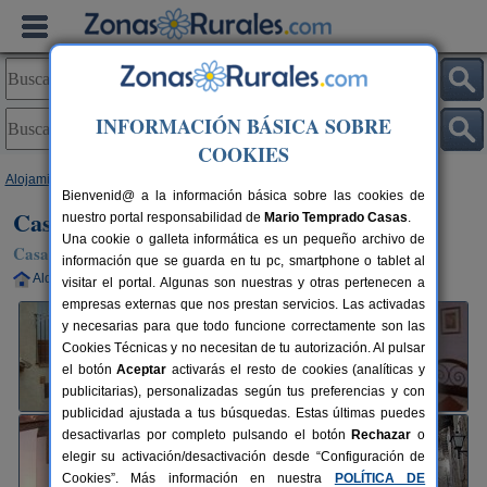
INFORMACIÓN BÁSICA SOBRE
COOKIES
Alojamientos
>
Aragón
>
Teruel
>
Las Cuevas de Cañart
> Casa Benito
Bienvenid@ a la información básica sobre las cookies de
Casa Benito
nuestro portal responsabilidad de
Mario Temprado Casas
.
Una cookie o galleta informática es un pequeño archivo de
Casa Rural en Las Cuevas de Cañart (Teruel)
información que se guarda en tu pc, smartphone o tablet al
Alquiler completo
2-5 plazas
175 km de Teruel
visitar el portal. Algunas son nuestras y otras pertenecen a
empresas externas que nos prestan servicios. Las activadas
y necesarias para que todo funcione correctamente son las
Cookies Técnicas y no necesitan de tu autorización. Al pulsar
el botón
Aceptar
activarás el resto de cookies (analíticas y
publicitarias), personalizadas según tus preferencias y con
publicidad ajustada a tus búsquedas. Estas últimas puedes
desactivarlas por completo pulsando el botón
Rechazar
o
elegir su activación/desactivación desde “Configuración de
Cookies”. Más información en nuestra
POLÍTICA DE