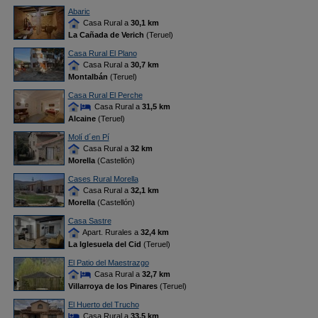
Abaric
Casa Rural a
30,1 km
La Cañada de Verich
(Teruel)
Casa Rural El Plano
Casa Rural a
30,7 km
Montalbán
(Teruel)
Casa Rural El Perche
Casa Rural a
31,5 km
Alcaine
(Teruel)
Molí d´en Pí
Casa Rural a
32 km
Morella
(Castellón)
Cases Rural Morella
Casa Rural a
32,1 km
Morella
(Castellón)
Casa Sastre
Apart. Rurales a
32,4 km
La Iglesuela del Cid
(Teruel)
El Patio del Maestrazgo
Casa Rural a
32,7 km
Villarroya de los Pinares
(Teruel)
El Huerto del Trucho
Casa Rural a
33,5 km