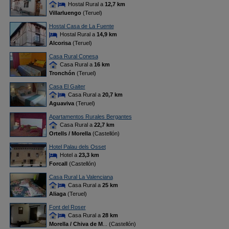
Hostal Rural a
12,7 km
Villarluengo
(Teruel)
Hostal Casa de La Fuente
Hostal Rural a
14,9 km
Alcorisa
(Teruel)
Casa Rural Conesa
Casa Rural a
16 km
Tronchón
(Teruel)
Casa El Gaiter
Casa Rural a
20,7 km
Aguaviva
(Teruel)
Apartamentos Rurales Bergantes
Casa Rural a
22,7 km
Ortells / Morella
(Castellón)
Hotel Palau dels Osset
Hotel a
23,3 km
Forcall
(Castellón)
Casa Rural La Valenciana
Casa Rural a
25 km
Aliaga
(Teruel)
Font del Roser
Casa Rural a
28 km
Morella / Chiva de M
... (Castellón)