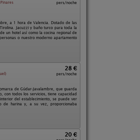
 Pinares
pers/noche
mbre, a 1 hora de Valencia. Dotado de las
irolina. Jacuzzi y baño turco para toda la
e un hotel así como la cocina regional de
5 personas o nuestro moderno apartamento
28 €
uel)
pers/noche
a comarca de Gúdar-Javalambre, que guarda
lo, con todos los servicios, tiene capacidad
nterior del establecimiento, se puede ver
o de harina y, a su vez, proporcionaba
20 €