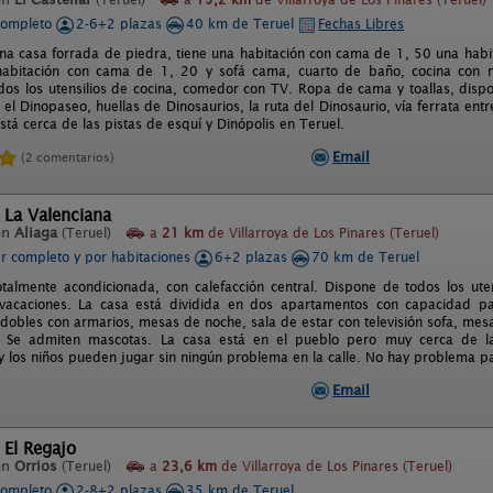
completo
2-6+2 plazas
40 km de Teruel
Fechas Libres
una casa forrada de piedra, tiene una habitación con cama de 1, 50 una hab
abitación con cama de 1, 20 y sofá cama, cuarto de baño, cocina con ne
odos los utensilios de cocina, comedor con TV. Ropa de cama y toallas, disp
 el Dinopaseo, huellas de Dinosaurios, la ruta del Dinosaurio, vía ferrata entr
está cerca de las pistas de esquí y Dinópolis en Teruel.
Email
(2 comentarios)
 La Valenciana
en
Aliaga
(Teruel)
a
21 km
de Villarroya de Los Pinares (Teruel)
er completo y por habitaciones
6+2 plazas
70 km de Teruel
otalmente acondicionada, con calefacción central. Dispone de todos los ut
s vacaciones. La casa está dividida en dos apartamentos con capacidad 
 dobles con armarios, mesas de noche, sala de estar con televisión sofa, me
. Se admiten mascotas. La casa está en el pueblo pero muy cerca de 
 y los niños pueden jugar sin ningún problema en la calle. No hay problema p
Email
 El Regajo
en
Orrios
(Teruel)
a
23,6 km
de Villarroya de Los Pinares (Teruel)
completo
2-8+2 plazas
35 km de Teruel