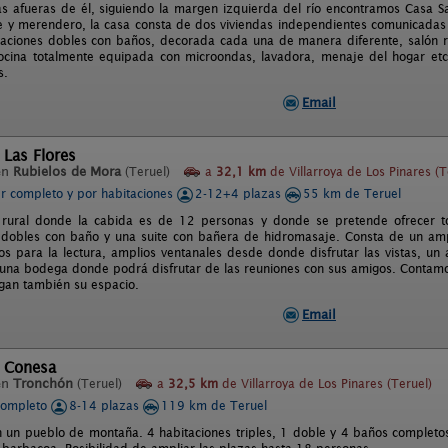
as afueras de él, siguiendo la margen izquierda del río encontramos Casa S
e y merendero, la casa consta de dos viviendas independientes comunicadas
taciones dobles con baños, decorada cada una de manera diferente, salón r
Cocina totalmente equipada con microondas, lavadora, menaje del hogar etc
s.
Email
 Las Flores
en
Rubielos de Mora
(Teruel)
a
32,1 km
de Villarroya de Los Pinares (T
er completo y por habitaciones
2-12+4 plazas
55 km de Teruel
 rural donde la cabida es de 12 personas y donde se pretende ofrecer to
 dobles con baño y una suite con bañera de hidromasaje. Consta de un am
dos para la lectura, amplios ventanales desde donde disfrutar las vistas,
una bodega donde podrá disfrutar de las reuniones con sus amigos. Contamo
ngan también su espacio.
Email
l Conesa
en
Tronchón
(Teruel)
a
32,5 km
de Villarroya de Los Pinares (Teruel)
completo
8-14 plazas
119 km de Teruel
n un pueblo de montaña. 4 habitaciones triples, 1 doble y 4 baños completo