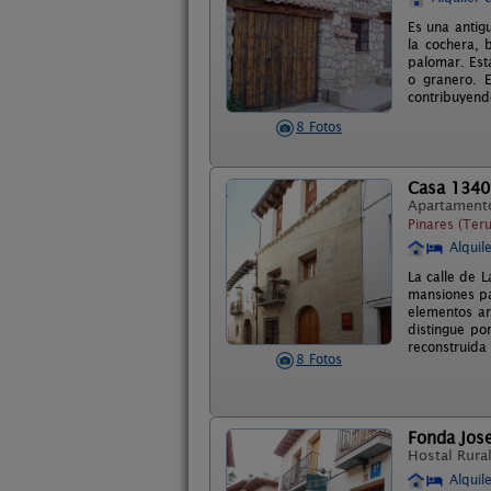
Es una antig
la cochera, 
palomar. Está
o granero. E
contribuyend
8 Fotos
Casa 1340
Apartament
Pinares (Teru
Alquil
La calle de 
mansiones pal
elementos ar
distingue po
reconstruida
8 Fotos
Fonda Jose
Hostal Rura
Alquil