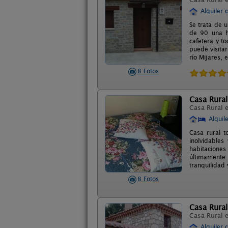
Alquiler 
Se trata de 
de 90 una h
cafetera y t
puede visitar
río Mijares, 
8 Fotos
Casa Rural
Casa Rural 
Alquil
Casa rural t
inolvidable
habitaciones
últimamente
tranquilidad
8 Fotos
Casa Rural
Casa Rural 
Alquiler 