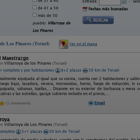
de 31 a 40
Entrada:
-
Sal
de 41 a 50
Fechas más buscadas
más de 50
pueblo:
Villarroya de
Los Pinares
 de Los Pinares (Teruel)
Ver en el mapa
el Maestrazgo
en
Villarroya de los Pinares
(Teruel)
er completo y por habitaciones
8+2 plazas
50 km de Teruel
talmente equipada al igual que su cocina, cuenta con 2 habitaciones y salón-
 fuego bajo, lavadora, nevera, microondas, horno, fuego de inducción, tv 
quipada, sábanas, toallas,... Dispone en su exterior de barbacoa y mesa con
cabras y las estrellas, garaje cubierto incluido en el precio,...
Email
(1 comentario)
rroya
en
Villarroya de Los Pinares
(Teruel)
completo
5+1 plazas
50 km de Teruel
 construida de piedra y madera acorde con la arquitectura del pueblo. En la