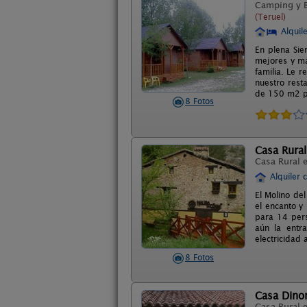
Camping y 
(Teruel)
Alquil
En plena Sie
mejores y má
familia. Le 
nuestro rest
de 150 m2 p
8 Fotos
Casa Rural
Casa Rural 
Alquiler 
El Molino de
el encanto y 
para 14 pers
aún la entr
electricidad 
8 Fotos
Casa Dinor
Casa Rural 