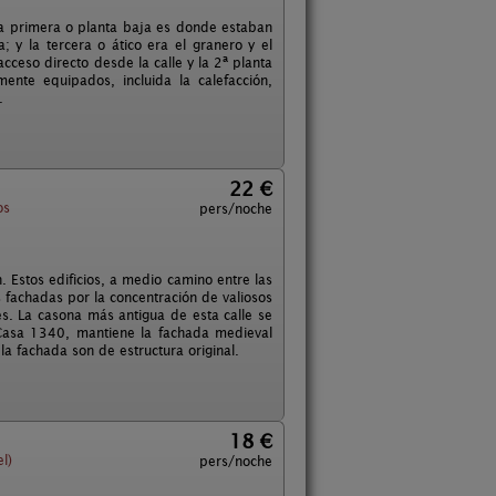
la primera o planta baja es donde estaban
; y la tercera o ático era el granero y el
acceso directo desde la calle y la 2ª planta
ente equipados, incluida la calefacción,
.
22 €
os
pers/noche
 Estos edificios, a medio camino entre las
s fachadas por la concentración de valiosos
s. La casona más antigua de esta calle se
 Casa 1340, mantiene la fachada medieval
a fachada son de estructura original.
18 €
l)
pers/noche