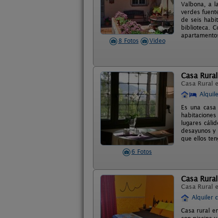
Valbona, a l
verdes fuent
de seis habi
biblioteca. 
apartamento
8 Fotos
Video
Casa Rural
Casa Rural 
Alquil
Es una casa
habitaciones
lugares cáli
desayunos y 
que ellos te
6 Fotos
Casa Rura
Casa Rural 
Alquiler 
Casa rural e