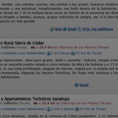
 familiar, con comidas caseras, dos plantas y bar propio. Nuestras instalac
monio y una individual. Acondicionadas con baño dentro de la habitación,
bar desde las 7 de la mañana hasta cerrar en función de la presencia de clien
va dirigido a familias, parejas, grupos reducidos de amigos, etc. A la hora
 puede ser más grande.
Web
Email
978..Ver teléfonos
o Rural Sierra de Gúdar
n
Valbona
(Teruel)
a
29,4 km
de Villarroya de Los Pinares (Teruel)
er completo y por habitaciones
2-30 plazas
35 km de Teruel
o habitaciones. Ideal para grupos. Salón y comedor. Valbona, situada entr
 es un pequeño pueblo situado a cinco minutos de Mora de Rubielos y a 35 Km
na, es una zona privilegiada, plagada de huertos, regada por su amplia red de
 temporada, degustar las mejores hortalizas, las frutas más sabrosas y los
 habitaciones.
Email
 y Apartamentos Turísticos Sanahuja
en
Valbona
(Teruel)
a
30,4 km
de Villarroya de Los Pinares (Teruel)
er completo y por habitaciones
2-24+3 plazas
35 km de Teruel
a Casa Sanahuja, situada en la comarca de Gúdar-Javalambre, a 35 kilómet