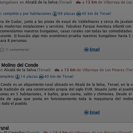
Bungalows en
Alcalá de la Selva
(Teruel)
a
13 km
de Villarroya de Los
er completo y por habitaciones
98 plazas
40 km de Teruel
rra de Gudar, junto a las pistas de esquí de Valdelinares y cerca de Javala
s modernas instalaciones y servicios. Fabuloso Parque Aventura infantil con T
recomendamos nuestros bungalows, casas rurales con todas las comodidades d
aurante. Si buscáis algo más económico prueba nuestros bungalows hasta 
ara 8 personas.
Email
(1 comentario)
 Molino del Conde
en
Alcalá de la Selva
(Teruel)
a
13 km
de Villarroya de Los Pinares (Ter
completo
14 plazas
40 km de Teruel
l Conde es un alojamiento rural ubicado en Alcalá de la Selva, Teruel, en l
la tradición de una construcción propia del siglo XVIII. Situado junto al pueb
onas en 5 habitaciones, 4 baños, gran cocina, salón y chimenea. Desde el i
ada de agua que ponía en funcionamiento toda la maquinaria del molin
a todo el pueblo.
Email
ural
en
El Castellar
(Teruel)
a
15,2 km
de Villarroya de Los Pinares (Teruel)