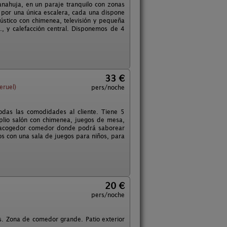
anahuja, en un paraje tranquilo con zonas
 por una única escalera, cada una dispone
ústico con chimenea, televisión y pequeña
., y calefacción central. Disponemos de 4
33 €
eruel)
pers/noche
das las comodidades al cliente. Tiene 5
plio salón con chimenea, juegos de mesa,
 un acogedor comedor donde podrá saborear
s con una sala de juegos para niños, para
20 €
pers/noche
s. Zona de comedor grande. Patio exterior