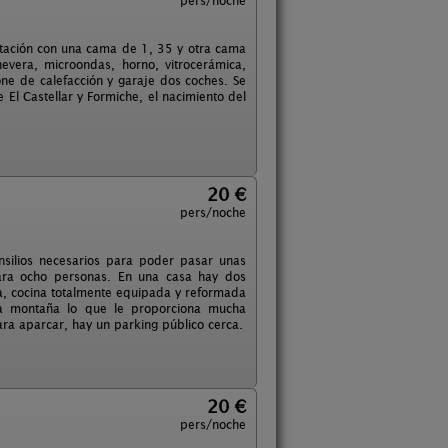
pers/noche
itación con una cama de 1, 35 y otra cama
vera, microondas, horno, vitrocerámica,
one de calefacción y garaje dos coches. Se
e El Castellar y Formiche, el nacimiento del
20 €
pers/noche
ensilios necesarios para poder pasar unas
para ocho personas. En una casa hay dos
sa, cocina totalmente equipada y reformada
la montaña lo que le proporciona mucha
ara aparcar, hay un parking público cerca.
20 €
pers/noche