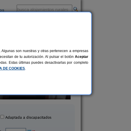
ios
-
al. Algunas son nuestras y otras pertenecen a empresas
cesitan de tu autorización. Al pulsar el botón
Aceptar
uedas. Estas últimas puedes desactivarlas por completo
CA DE COOKIES
.
Casa Juan
Casa Tonet
2-9+1 pers.
14 €
huela del Tremedal (Teruel)
Fuentespalda (Teru
desde
Adaptada a discapacitados