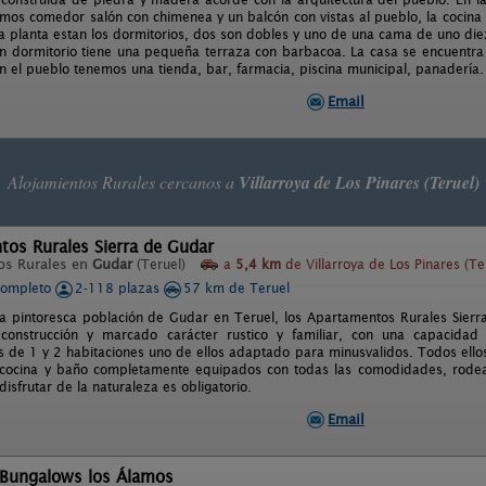
mos comedor salón con chimenea y un balcón con vistas al pueblo, la cocina 
a planta estan los dormitorios, dos son dobles y uno de una cama de uno die
 un dormitorio tiene una pequeña terraza con barbacoa. La casa se encuentr
En el pueblo tenemos una tienda, bar, farmacia, piscina municipal, panadería.
Email
Alojamientos Rurales cercanos a
Villarroya de Los Pinares (Teruel)
os Rurales Sierra de Gudar
os Rurales en
Gudar
(Teruel)
a
5,4 km
de Villarroya de Los Pinares (Te
completo
2-118 plazas
57 km de Teruel
la pintoresca población de Gudar en Teruel, los Apartamentos Rurales Sierra
 construcción y marcado carácter rustico y familiar, con una capaci
 de 1 y 2 habitaciones uno de ellos adaptado para minusvalidos. Todos ellos
 cocina y baño completamente equipados con todas las comodidades, rodea
isfrutar de la naturaleza es obligatorio.
Email
 Bungalows los Álamos