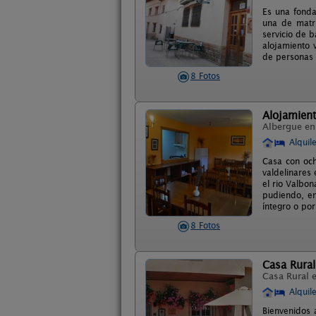
Es una fonda
una de matri
servicio de 
alojamiento 
de personas
8 Fotos
Alojamient
Albergue e
Alquil
Casa con och
valdelinares
el rio Valbo
pudiendo, en
íntegro o por
8 Fotos
Casa Rural
Casa Rural 
Alquil
Bienvenidos 