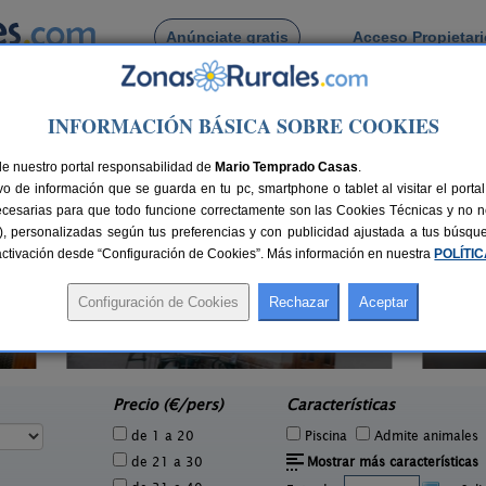
Anúnciate gratis
Acceso Propietar
Busca por pueblo
INFORMACIÓN BÁSICA SOBRE COOKIES
de Los Pinares
larroya de Los Pinares
de nuestro portal responsabilidad de
Mario Temprado Casas
.
o de información que se guarda en tu pc, smartphone o tablet al visitar el port
ecesarias para que todo funcione correctamente son las Cookies Técnicas y no ne
rias), personalizadas según tus preferencias y con publicidad ajustada a tus búsq
sactivación desde “Configuración de Cookies”. Más información en nuestra
POLÍTI
Casa Rural Los Cerezos
0 pers.
10+2 pers.
18 €
20 €
Los Cerezos (Teruel)
Ori
e
desde
Precio (€/pers)
Características
de 1 a 20
Piscina
Admite animales
de 21 a 30
Mostrar más características