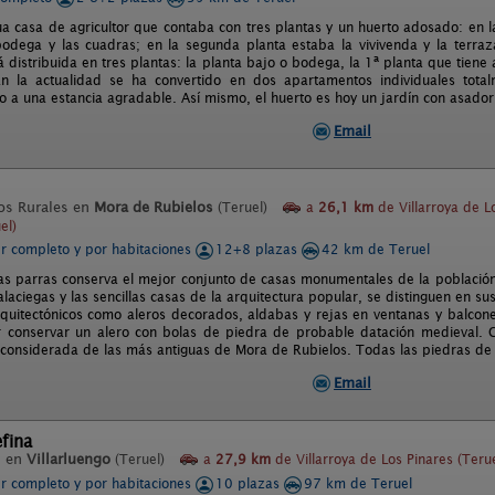
ua casa de agricultor que contaba con tres plantas y un huerto adosado: en 
bodega y las cuadras; en la segunda planta estaba la vivivenda y la terraza
 distribuida en tres plantas: la planta bajo o bodega, la 1ª planta que tiene 
n la actualidad se ha convertido en dos apartamentos individuales totalm
o a una estancia agradable. Así mismo, el huerto es hoy un jardín con asador
Email
os Rurales en
Mora de Rubielos
(Teruel)
a
26,1 km
de Villarroya de L
el)
er completo y por habitaciones
12+8 plazas
42 km de Teruel
Las parras conserva el mejor conjunto de casas monumentales de la población.
aciegas y las sencillas casas de la arquitectura popular, se distinguen en su
quitectónicos como aleros decorados, aldabas y rejas en ventanas y balcone
r conservar un alero con bolas de piedra de probable datación medieval.
 considerada de las más antiguas de Mora de Rubielos. Todas las piedras de l
Email
fina
l en
Villarluengo
(Teruel)
a
27,9 km
de Villarroya de Los Pinares (Terue
er completo y por habitaciones
10 plazas
97 km de Teruel