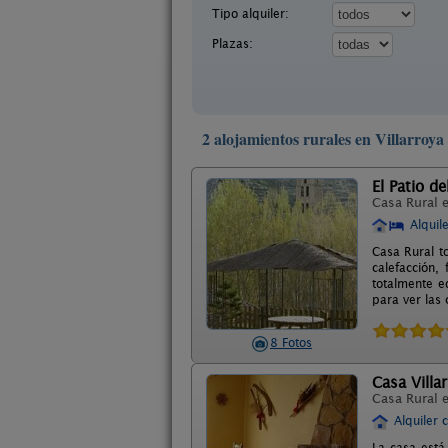
Tipo alquiler:
Plazas:
2 alojamientos rurales en Villarroya
El Patio d
Casa Rural 
Alquil
Casa Rural to
calefacción,
totalmente e
para ver las 
8 Fotos
Casa Villa
Casa Rural 
Alquiler 
La casa está