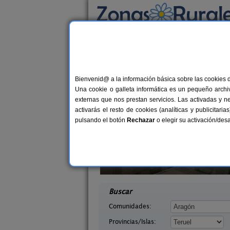
Busca por alojamiento
Alojamientos
>
Aragón
>
Teruel
> Villarroya 
Casas Rurales en Vil
Bienvenid@ a la información básica sobre las cookies 
Una cookie o galleta informática es un pequeño archiv
externas que nos prestan servicios. Las activadas y n
activarás el resto de cookies (analíticas y publicita
pulsando el botón
Rechazar
o elegir su activación/de
l Molinete
Fonda Josefina
4-11+2 pers.
1
30 €
s (Teruel)
Villarluengo (Teruel)
desde
desd
Buscar
Comunidades:
Provincias/Islas: