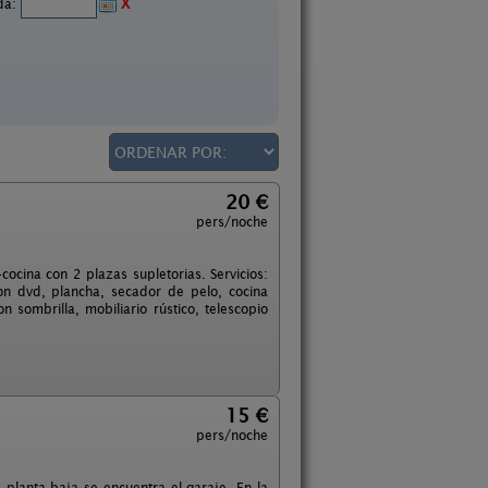
ida:
X
20 €
pers/noche
cocina con 2 plazas supletorias. Servicios:
con dvd, plancha, secador de pelo, cocina
 sombrilla, mobiliario rústico, telescopio
15 €
pers/noche
 planta baja se encuentra el garaje. En la