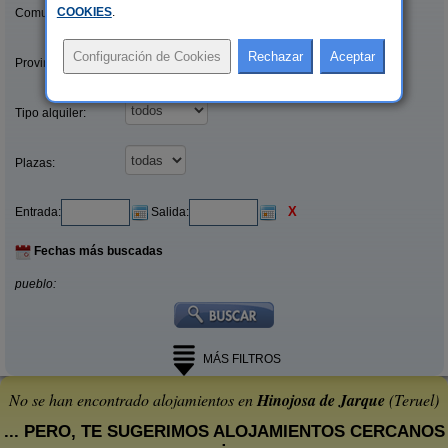
COOKIES
.
Comunidades:
Provincias/Islas:
Tipo alquiler:
Plazas:
X
Entrada:
Salida:
Fechas más buscadas
pueblo:
MÁS FILTROS
No se han encontrado alojamientos en
Hinojosa de Jarque
(Teruel)
... PERO, TE SUGERIMOS ALOJAMIENTOS CERCANOS
: