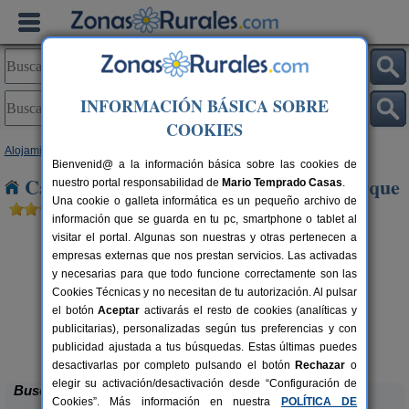
INFORMACIÓN BÁSICA SOBRE
COOKIES
Alojamientos
>
Aragón
>
Teruel
> Hinojosa de Jarque
Bienvenid@ a la información básica sobre las cookies de
Casas Rurales cerca de Hinojosa de Jarque
nuestro portal responsabilidad de
Mario Temprado Casas
.
Una cookie o galleta informática es un pequeño archivo de
información que se guarda en tu pc, smartphone o tablet al
visitar el portal. Algunas son nuestras y otras pertenecen a
empresas externas que nos prestan servicios. Las activadas
y necesarias para que todo funcione correctamente son las
Cookies Técnicas y no necesitan de tu autorización. Al pulsar
el botón
Aceptar
activarás el resto de cookies (analíticas y
publicitarias), personalizadas según tus preferencias y con
Casa Rural Los Cerezos
rs.
10+2 pers.
 €
20 €
publicidad ajustada a tus búsquedas. Estas últimas puedes
Los Cerezos (Teruel)
desde
desactivarlas por completo pulsando el botón
Rechazar
o
elegir su activación/desactivación desde “Configuración de
Buscar
Cookies”. Más información en nuestra
POLÍTICA DE