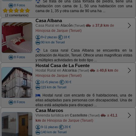
Se trata de una casa forrada de piedra, tiene una
8 Fotos
habitación con cama de 1, 50 una habitación con una
cama de 1, 35 y otra cama de 90 una ha ...
(2 comentarios)
Casa Albana
Casa Rural en
Alacón
a
37,8 km
de
(Teruel)
Hinojosa de Jarque (Teruel)
8+2 plazas
18 €
90 km de Teruel
La casa rural Casa Albana se encuentra en la
población de Alacón, Teruel. Ofrece unas magnificas vistas
8 Fotos
y múltiples actividades de todo tipo ...
Hostal Casa de La Fuente
Hostal Rural en
Alcorisa
a
40,6 km
de
(Teruel)
Hinojosa de Jarque (Teruel)
11+5 plazas
30 €
115 km de Teruel
Hostal rural con encanto de 6 habitaciones, una de
ellas adaptadas para personas con discapacidad. Una de
8 Fotos
ellas está adaptada para discapaci ...
Casa Marcos
Vivienda turística en
Castellote
a
41,1
(Teruel)
km
de Hinojosa de Jarque (Teruel)
9-11 plazas
20 €
140 km de Teruel