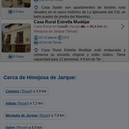
Casa Sastre son apartamentos de turismo rural
8 Fotos
situados en el casco histórico de La Iglesuela del Cid, un
bello pueblo de piedra del Maestraz ...
Casa Rural Estrella Mudéjar
Casa Rural en
Caudé
a
46,4 km
de
(Teruel)
Hinojosa de Jarque (Teruel)
10-12 plazas
23 €
10 km de Teruel
Casa Rural Estrella Mudéjar está restaurada y
conserva su encanto original y estilo rústico. Tiene
8 Fotos
capacidad para 12 personas. A 9 km de Ter ...
Cerca de Hinojosa de Jarque:
Campos
(Teruel)
a 5,9 km
Aliaga
(Teruel)
a 7,2 km
Mezquita de Jarque
(Teruel)
a 7,9 km
Galve
(Teruel)
a 8,9 km