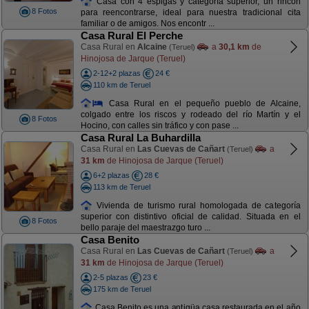
Casa con 4 espigas y categoría superior, un rincón
8 Fotos
para reencontrarse, ideal para nuestra tradicional cita
familiar o de amigos. Nos encontr ...
Casa Rural El Perche
Casa Rural en
Alcaine
a
30,1 km
de
(Teruel)
Hinojosa de Jarque (Teruel)
2-12+2 plazas
24 €
110 km de Teruel
Casa Rural en el pequeño pueblo de Alcaine,
colgado entre los riscos y rodeado del río Martín y el
8 Fotos
Hocino, con calles sin tráfico y con pase ...
Casa Rural La Buhardilla
Casa Rural en
Las Cuevas de Cañart
a
(Teruel)
31 km
de Hinojosa de Jarque (Teruel)
6+2 plazas
28 €
113 km de Teruel
Vivienda de turismo rural homologada de categoría
superior con distintivo oficial de calidad. Situada en el
8 Fotos
bello paraje del maestrazgo turo ...
Casa Benito
Casa Rural en
Las Cuevas de Cañart
a
(Teruel)
31 km
de Hinojosa de Jarque (Teruel)
2-5 plazas
23 €
175 km de Teruel
Casa Benito es una antigüa casa restaurada en el año