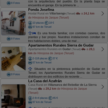
con la arquitectura del pueblo. En la planta baja se
8 Fotos
encuentra el garaje. En la primera te ...
Fonda Josefina
Hostal Rural en
Villarluengo
a
24,1 km
(Teruel)
de Hinojosa de Jarque (Teruel)
10 plazas
18 €
97 km de Teruel
Es una fonda familiar, con comidas caseras, dos
plantas y bar propio. Nuestras instalaciones constan de
8 Fotos
tres habitaciones dobles, una de mat ...
Apartamentos Rurales Sierra de Gudar
Apartamentos Rurales en
Gudar
a
28,1
(Teruel)
km
de Hinojosa de Jarque (Teruel)
2-118 plazas
37 €
57 km de Teruel
Situados en la pintoresca población de Gudar en
Teruel, los Apartamentos Rurales Sierra de Gudar se
8 Fotos
distribuyen en dos edificios de reciente ...
La Casa del Azafrán
Casa Rural en
Villanueva del Rebollar de La Sierra
a
29,2 km
de Hinojosa de Jarque
(Teruel)
(Teruel)
2-8+4 plazas
45 €
97 km de Teruel