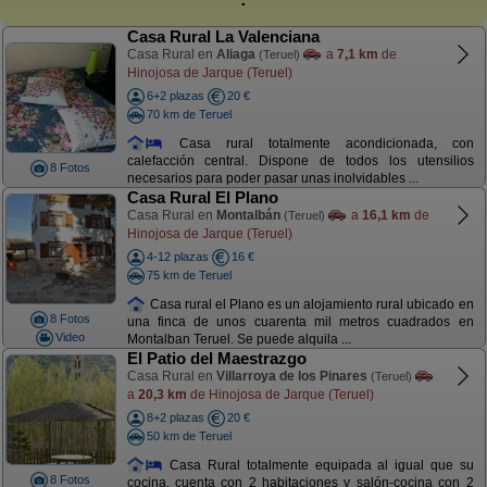
Casa Rural La Valenciana
Casa Rural en
Aliaga
a
7,1 km
de
(Teruel)
Hinojosa de Jarque (Teruel)
6+2 plazas
20 €
70 km de Teruel
Casa rural totalmente acondicionada, con
calefacción central. Dispone de todos los utensilios
8 Fotos
necesarios para poder pasar unas inolvidables ...
Casa Rural El Plano
Casa Rural en
Montalbán
a
16,1 km
de
(Teruel)
Hinojosa de Jarque (Teruel)
4-12 plazas
16 €
75 km de Teruel
Casa rural el Plano es un alojamiento rural ubicado en
8 Fotos
una finca de unos cuarenta mil metros cuadrados en
Video
Montalban Teruel. Se puede alquila ...
El Patio del Maestrazgo
Casa Rural en
Villarroya de los Pinares
(Teruel)
a
20,3 km
de Hinojosa de Jarque (Teruel)
8+2 plazas
20 €
50 km de Teruel
Casa Rural totalmente equipada al igual que su
8 Fotos
cocina, cuenta con 2 habitaciones y salón-cocina con 2