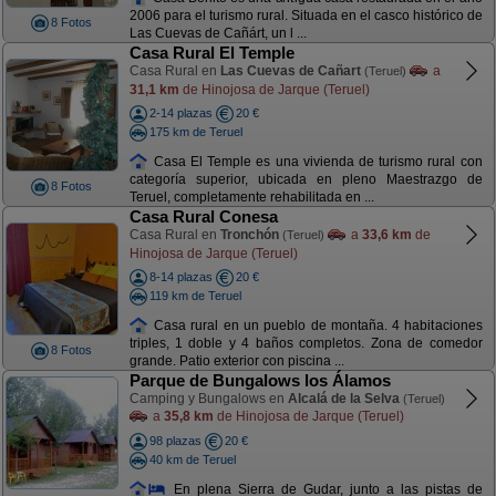
2006 para el turismo rural. Situada en el casco histórico de
8 Fotos
Las Cuevas de Cañárt, un l ...
Casa Rural El Temple
Casa Rural en
Las Cuevas de Cañart
a
(Teruel)
31,1 km
de Hinojosa de Jarque (Teruel)
2-14 plazas
20 €
175 km de Teruel
Casa El Temple es una vivienda de turismo rural con
categoría superior, ubicada en pleno Maestrazgo de
8 Fotos
Teruel, completamente rehabilitada en ...
Casa Rural Conesa
Casa Rural en
Tronchón
a
33,6 km
de
(Teruel)
Hinojosa de Jarque (Teruel)
8-14 plazas
20 €
119 km de Teruel
Casa rural en un pueblo de montaña. 4 habitaciones
triples, 1 doble y 4 baños completos. Zona de comedor
8 Fotos
grande. Patio exterior con piscina ...
Parque de Bungalows los Álamos
Camping y Bungalows en
Alcalá de la Selva
(Teruel)
a
35,8 km
de Hinojosa de Jarque (Teruel)
98 plazas
20 €
40 km de Teruel
En plena Sierra de Gudar, junto a las pistas de