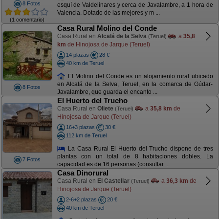
8 Fotos
esquí de Valdelinares y cerca de Javalambre, a 1 hora de
Valencia. Dotado de las mejores y m ...
(1 comentario)
Casa Rural Molino del Conde
Casa Rural en
Alcalá de la Selva
a
35,8
(Teruel)
km
de Hinojosa de Jarque (Teruel)
14 plazas
28 €
40 km de Teruel
El Molino del Conde es un alojamiento rural ubicado
en Alcalá de la Selva, Teruel, en la comarca de Gúdar-
8 Fotos
Javalambre, que guarda el encanto ...
El Huerto del Trucho
Casa Rural en
Oliete
a
35,8 km
de
(Teruel)
Hinojosa de Jarque (Teruel)
16+3 plazas
30 €
112 km de Teruel
La Casa Rural El Huerto del Trucho dispone de tres
plantas con un total de 8 habitaciones dobles. La
7 Fotos
capacidad es de 16 personas (consultar ...
Casa Dinorural
Casa Rural en
El Castellar
a
36,3 km
de
(Teruel)
Hinojosa de Jarque (Teruel)
2-6+2 plazas
20 €
40 km de Teruel