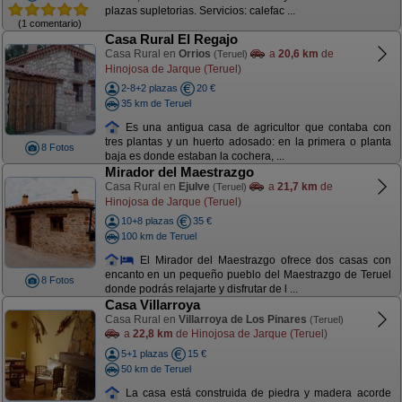
plazas supletorias. Servicios: calefac ...
(1 comentario)
Casa Rural El Regajo
Casa Rural en
Orrios
a
20,6 km
de
(Teruel)
Hinojosa de Jarque (Teruel)
2-8+2 plazas
20 €
35 km de Teruel
Es una antigua casa de agricultor que contaba con
tres plantas y un huerto adosado: en la primera o planta
8 Fotos
baja es donde estaban la cochera, ...
Mirador del Maestrazgo
Casa Rural en
Ejulve
a
21,7 km
de
(Teruel)
Hinojosa de Jarque (Teruel)
10+8 plazas
35 €
100 km de Teruel
El Mirador del Maestrazgo ofrece dos casas con
encanto en un pequeño pueblo del Maestrazgo de Teruel
8 Fotos
donde podrás relajarte y disfrutar de l ...
Casa Villarroya
Casa Rural en
Villarroya de Los Pinares
(Teruel)
a
22,8 km
de Hinojosa de Jarque (Teruel)
5+1 plazas
15 €
50 km de Teruel
La casa está construida de piedra y madera acorde