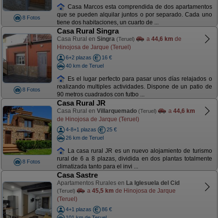
Casa Marcos esta comprendida de dos apartamentos
que se pueden alquilar juntos o por separado. Cada uno
8 Fotos
tiene dos habitaciones, un cuarto de ...
Casa Rural Singra
Casa Rural en
Singra
a
44,6 km
de
(Teruel)
Hinojosa de Jarque (Teruel)
6+2 plazas
16 €
40 km de Teruel
Es el lugar perfecto para pasar unos días relajados o
realizando multiples actividades. Dispone de un patio de
8 Fotos
90 metros cuadrados con futbo ...
Casa Rural JR
Casa Rural en
Villarquemado
a
44,6 km
(Teruel)
de Hinojosa de Jarque (Teruel)
4-8+1 plazas
25 €
26 km de Teruel
La casa rural JR es un nuevo alojamiento de turismo
rural de 6 a 8 plazas, dividida en dos plantas totalmente
8 Fotos
climatizada tanto para el invi ...
Casa Sastre
Apartamentos Rurales en
La Iglesuela del Cid
a
45,5 km
de Hinojosa de Jarque
(Teruel)
(Teruel)
4+1 plazas
86 €
101 km de Teruel