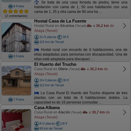
Se trata de una casa forrada de piedra, tiene una
8 Fotos
habitación con cama de 1, 50 una habitación con una
cama de 1, 35 y otra cama de 90 una ha ...
(2 comentarios)
Hostal Casa de La Fuente
Hostal Rural en
Alcorisa
a
36,2 km
de
(Teruel)
Aliaga (Teruel)
11+5 plazas
30 €
115 km de Teruel
Hostal rural con encanto de 6 habitaciones, una de
ellas adaptadas para personas con discapacidad. Una de
8 Fotos
ellas está adaptada para discapaci ...
El Huerto del Trucho
Casa Rural en
Oliete
a
36,3 km
de
(Teruel)
Aliaga (Teruel)
16+3 plazas
30 €
112 km de Teruel
La Casa Rural El Huerto del Trucho dispone de tres
plantas con un total de 8 habitaciones dobles. La
7 Fotos
capacidad es de 16 personas (consultar ...
Casa Albana
Casa Rural en
Alacón
a
38,7 km
de
(Teruel)
Aliaga (Teruel)
8+2 plazas
18 €
90 km de Teruel