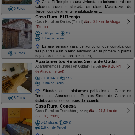
Casa El Temple es una vivienda de turismo rural con
categoría superior, ubicada en pleno Maestrazgo de
8 Fotos
Teruel, completamente rehabilitada en ...
Casa Rural El Regajo
Casa Rural en
Orrios
a
26 km
de Aliaga
(Teruel)
(Teruel)
2-8+2 plazas
20 €
35 km de Teruel
Es una antigua casa de agricultor que contaba con
tres plantas y un huerto adosado: en la primera o planta
8 Fotos
baja es donde estaban la cochera, ...
Apartamentos Rurales Sierra de Gudar
Apartamentos Rurales en
Gudar
a
26 km
(Teruel)
de Aliaga (Teruel)
2-118 plazas
37 €
57 km de Teruel
Situados en la pintoresca población de Gudar en
Teruel, los Apartamentos Rurales Sierra de Gudar se
8 Fotos
distribuyen en dos edificios de reciente ...
Casa Rural Conesa
Casa Rural en
Tronchón
a
26,5 km
de
(Teruel)
Aliaga (Teruel)
8-14 plazas
20 €
119 km de Teruel