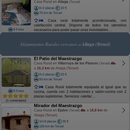
Casa Rural en
Aliaga
(Teruel)
6+2 plazas
20 €
70 km de Teruel
Casa rural totalmente acondicionada, con
calefacción central. Dispone de todos los utensilios
8 Fotos
necesarios para poder pasar unas inolvidables ...
Alojamientos Rurales cercanos a
Aliaga (Teruel)
El Patio del Maestrazgo
Casa Rural en
Villarroya de los Pinares
(Teruel)
a
16,3 km
de Aliaga (Teruel)
8+2 plazas
20 €
50 km de Teruel
Casa Rural totalmente equipada al igual que su
8 Fotos
cocina, cuenta con 2 habitaciones y salón-cocina con 2
plazas supletorias. Servicios: calefac ...
(1 comentario)
Mirador del Maestrazgo
Casa Rural en
Ejulve
a
16,8 km
de
(Teruel)
Aliaga (Teruel)
10+8 plazas
35 €
100 km de Teruel