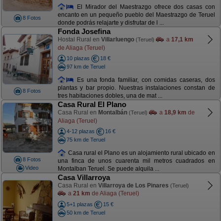
El Mirador del Maestrazgo ofrece dos casas con
encanto en un pequeño pueblo del Maestrazgo de Teruel
8 Fotos
donde podrás relajarte y disfrutar de l ...
Fonda Josefina
Hostal Rural en
Villarluengo
a
17,1 km
(Teruel)
de Aliaga (Teruel)
10 plazas
18 €
97 km de Teruel
Es una fonda familiar, con comidas caseras, dos
plantas y bar propio. Nuestras instalaciones constan de
8 Fotos
tres habitaciones dobles, una de mat ...
Casa Rural El Plano
Casa Rural en
Montalbán
a
18,9 km
de
(Teruel)
Aliaga (Teruel)
4-12 plazas
16 €
75 km de Teruel
Casa rural el Plano es un alojamiento rural ubicado en
8 Fotos
una finca de unos cuarenta mil metros cuadrados en
Video
Montalban Teruel. Se puede alquila ...
Casa Villarroya
Casa Rural en
Villarroya de Los Pinares
(Teruel)
a
21 km
de Aliaga (Teruel)
5+1 plazas
15 €
50 km de Teruel