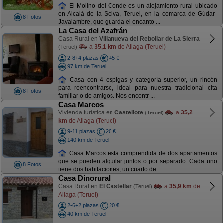
El Molino del Conde es un alojamiento rural ubicado
en Alcalá de la Selva, Teruel, en la comarca de Gúdar-
8 Fotos
Javalambre, que guarda el encanto ...
La Casa del Azafrán
Casa Rural en
Villanueva del Rebollar de La Sierra
a
35,1 km
de Aliaga (Teruel)
(Teruel)
2-8+4 plazas
45 €
97 km de Teruel
Casa con 4 espigas y categoría superior, un rincón
para reencontrarse, ideal para nuestra tradicional cita
8 Fotos
familiar o de amigos. Nos encontr ...
Casa Marcos
Vivienda turística en
Castellote
a
35,2
(Teruel)
km
de Aliaga (Teruel)
9-11 plazas
20 €
140 km de Teruel
Casa Marcos esta comprendida de dos apartamentos
que se pueden alquilar juntos o por separado. Cada uno
8 Fotos
tiene dos habitaciones, un cuarto de ...
Casa Dinorural
Casa Rural en
El Castellar
a
35,9 km
de
(Teruel)
Aliaga (Teruel)
2-6+2 plazas
20 €
40 km de Teruel