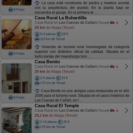
La casa está construida de piedra y madera acorde
con la arquitectura del pueblo. En la planta baja se
8 Fotos
encuentra el garaje. En la primera te ...
Casa Rural La Buhardilla
Casa Rural en
Las Cuevas de Cañart
a
(Teruel)
25 km
de Aliaga (Teruel)
6+2 plazas
28 €
113 km de Teruel
Vivienda de turismo rural homologada de categoría
superior con distintivo oficial de calidad. Situada en el
8 Fotos
bello paraje del maestrazgo turo ...
Casa Benito
Casa Rural en
Las Cuevas de Cañart
a
(Teruel)
25 km
de Aliaga (Teruel)
2-5 plazas
23 €
175 km de Teruel
Casa Benito es una antigüa casa restaurada en el año
2006 para el turismo rural. Situada en el casco histórico de
8 Fotos
Las Cuevas de Cañárt, un l ...
Casa Rural El Temple
Casa Rural en
Las Cuevas de Cañart
a
(Teruel)
25,1 km
de Aliaga (Teruel)
2-14 plazas
20 €
175 km de Teruel