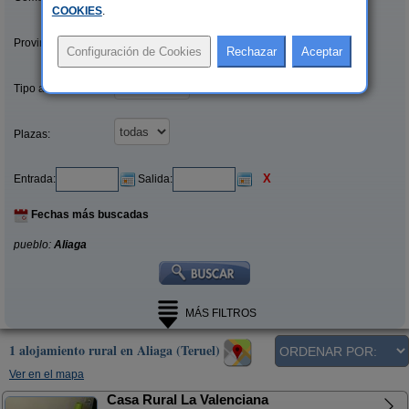
COOKIES
.
Provincias/Islas:
Tipo alquiler:
Plazas:
X
Entrada:
Salida:
Fechas más buscadas
pueblo:
Aliaga
MÁS FILTROS
1 alojamiento rural en Aliaga (Teruel)
Ver en el mapa
Casa Rural La Valenciana