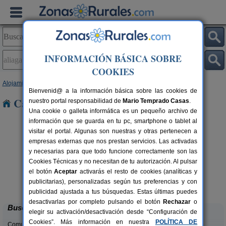
INFORMACIÓN BÁSICA SOBRE
COOKIES
Alojamientos
>
Aragón
>
Teruel
> Aliaga
Bienvenid@ a la información básica sobre las cookies de
Casas Rurales en Aliaga
nuestro portal responsabilidad de
Mario Temprado Casas
.
Una cookie o galleta informática es un pequeño archivo de
información que se guarda en tu pc, smartphone o tablet al
visitar el portal. Algunas son nuestras y otras pertenecen a
empresas externas que nos prestan servicios. Las activadas
y necesarias para que todo funcione correctamente son las
Cookies Técnicas y no necesitan de tu autorización. Al pulsar
el botón
Aceptar
activarás el resto de cookies (analíticas y
Casas Rurales El Molinete
rs.
4-11+2 pers.
publicitarias), personalizadas según tus preferencias y con
 €
30 €
Mora de Rubielos (Teruel)
desde
publicidad ajustada a tus búsquedas. Estas últimas puedes
desactivarlas por completo pulsando el botón
Rechazar
o
Buscar
elegir su activación/desactivación desde “Configuración de
Cookies”. Más información en nuestra
POLÍTICA DE
Comunidades: