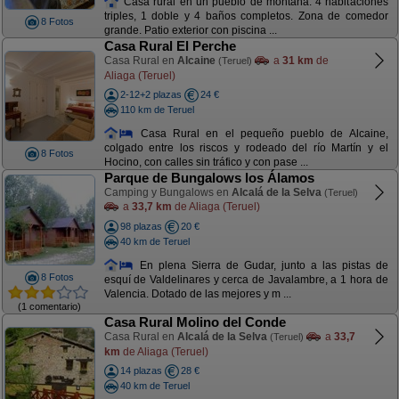
Casa rural en un pueblo de montaña. 4 habitaciones
triples, 1 doble y 4 baños completos. Zona de comedor
8 Fotos
grande. Patio exterior con piscina ...
Casa Rural El Perche
Casa Rural en
Alcaine
a
31 km
de
(Teruel)
Aliaga (Teruel)
2-12+2 plazas
24 €
110 km de Teruel
Casa Rural en el pequeño pueblo de Alcaine,
colgado entre los riscos y rodeado del río Martín y el
8 Fotos
Hocino, con calles sin tráfico y con pase ...
Parque de Bungalows los Álamos
Camping y Bungalows en
Alcalá de la Selva
(Teruel)
a
33,7 km
de Aliaga (Teruel)
98 plazas
20 €
40 km de Teruel
En plena Sierra de Gudar, junto a las pistas de
8 Fotos
esquí de Valdelinares y cerca de Javalambre, a 1 hora de
Valencia. Dotado de las mejores y m ...
(1 comentario)
Casa Rural Molino del Conde
Casa Rural en
Alcalá de la Selva
a
33,7
(Teruel)
km
de Aliaga (Teruel)
14 plazas
28 €
40 km de Teruel