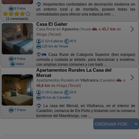
Alojamientos confortables de decoración moderna en
8 Fotos
un entorno rural y de montaña, poseen todas las
comodidades para ofrecer una estancia inm ...
(1 comentario)
Casa El Gaiter
Casa Rural en
Aguaviva
a
45,7 km
de
(Teruel)
Aliaga (Teruel)
2-12+4 plazas
40 €
125 km de Teruel
Casa Rural de Categoria Superior (tres espigas)
8 Fotos
comoda y cuidada al detalle, para descansar y evadirse,
Video
con amplias zonas comunes y con barb ...
Apartamentos Rurales La Casa del
Mercat
Apartamentos Rurales en
Vilafranca
a
(Castellón)
46,6 km
de Aliaga (Teruel)
2-18+2 plazas
20 €
85 km de Castellón
La casa del Mercat, en Vilafranca, en el interior de
7 Fotos
Castellón, comarca de Els Ports y lindando con la comarca
turolense del Maestrazgo, cue ...