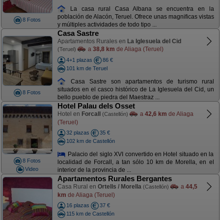
La casa rural Casa Albana se encuentra en la
población de Alacón, Teruel. Ofrece unas magnificas vistas
8 Fotos
y múltiples actividades de todo tipo ...
Casa Sastre
Apartamentos Rurales en
La Iglesuela del Cid
a
38,8 km
de Aliaga (Teruel)
(Teruel)
4+1 plazas
86 €
101 km de Teruel
Casa Sastre son apartamentos de turismo rural
situados en el casco histórico de La Iglesuela del Cid, un
8 Fotos
bello pueblo de piedra del Maestraz ...
Hotel Palau dels Osset
Hotel en
Forcall
a
42,6 km
de Aliaga
(Castellón)
(Teruel)
32 plazas
35 €
102 km de Castellón
Palacio del siglo XVI convertido en Hotel situado en la
8 Fotos
localidad de Forcall, a tan sólo 10 km de Morella, en el
Video
interior de la provincia de ...
Apartamentos Rurales Bergantes
Casa Rural en
Ortells / Morella
a
44,5
(Castellón)
km
de Aliaga (Teruel)
16 plazas
37 €
115 km de Castellón