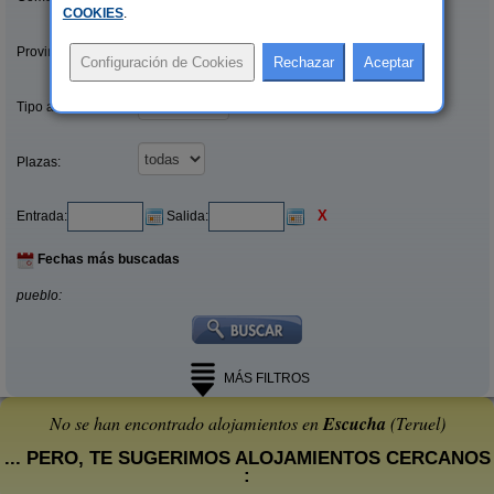
COOKIES
.
Provincias/Islas:
Tipo alquiler:
Plazas:
X
Entrada:
Salida:
Fechas más buscadas
pueblo:
MÁS FILTROS
No se han encontrado alojamientos en
Escucha
(Teruel)
... PERO, TE SUGERIMOS ALOJAMIENTOS CERCANOS
: