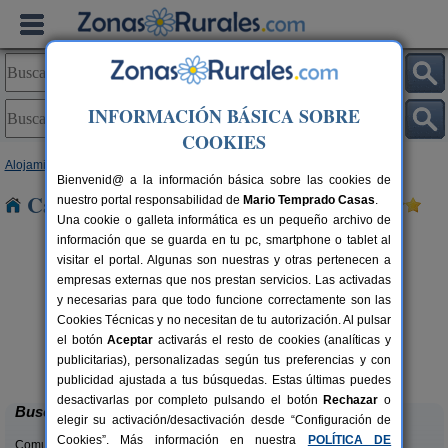
INFORMACIÓN BÁSICA SOBRE
COOKIES
Alojamientos
>
Aragón
>
Teruel
> Escucha
Bienvenid@ a la información básica sobre las cookies de
Casas Rurales cerca de Escucha
nuestro portal responsabilidad de
Mario Temprado Casas
.
Una cookie o galleta informática es un pequeño archivo de
información que se guarda en tu pc, smartphone o tablet al
visitar el portal. Algunas son nuestras y otras pertenecen a
empresas externas que nos prestan servicios. Las activadas
y necesarias para que todo funcione correctamente son las
Cookies Técnicas y no necesitan de tu autorización. Al pulsar
el botón
Aceptar
activarás el resto de cookies (analíticas y
Casa Rural Los Cerezos
rs.
10+2 pers.
publicitarias), personalizadas según tus preferencias y con
 €
20 €
Los Cerezos (Teruel)
desde
publicidad ajustada a tus búsquedas. Estas últimas puedes
desactivarlas por completo pulsando el botón
Rechazar
o
Buscar
elegir su activación/desactivación desde “Configuración de
Cookies”. Más información en nuestra
POLÍTICA DE
Comunidades: