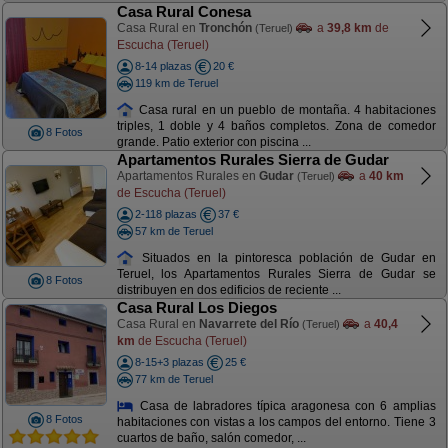
Casa Rural Conesa
Casa Rural en
Tronchón
a
39,8 km
de
(Teruel)
Escucha (Teruel)
8-14 plazas
20 €
119 km de Teruel
Casa rural en un pueblo de montaña. 4 habitaciones
triples, 1 doble y 4 baños completos. Zona de comedor
8 Fotos
grande. Patio exterior con piscina ...
Apartamentos Rurales Sierra de Gudar
Apartamentos Rurales en
Gudar
a
40 km
(Teruel)
de Escucha (Teruel)
2-118 plazas
37 €
57 km de Teruel
Situados en la pintoresca población de Gudar en
Teruel, los Apartamentos Rurales Sierra de Gudar se
8 Fotos
distribuyen en dos edificios de reciente ...
Casa Rural Los Diegos
Casa Rural en
Navarrete del Río
a
40,4
(Teruel)
km
de Escucha (Teruel)
8-15+3 plazas
25 €
77 km de Teruel
Casa de labradores típica aragonesa con 6 amplias
8 Fotos
habitaciones con vistas a los campos del entorno. Tiene 3
cuartos de baño, salón comedor, ...