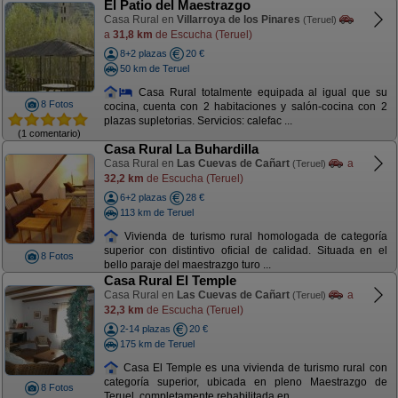
El Patio del Maestrazgo
Casa Rural en
Villarroya de los Pinares
(Teruel)
a
31,8 km
de Escucha (Teruel)
8+2 plazas
20 €
50 km de Teruel
Casa Rural totalmente equipada al igual que su
8 Fotos
cocina, cuenta con 2 habitaciones y salón-cocina con 2
plazas supletorias. Servicios: calefac ...
(1 comentario)
Casa Rural La Buhardilla
Casa Rural en
Las Cuevas de Cañart
a
(Teruel)
32,2 km
de Escucha (Teruel)
6+2 plazas
28 €
113 km de Teruel
Vivienda de turismo rural homologada de categoría
superior con distintivo oficial de calidad. Situada en el
8 Fotos
bello paraje del maestrazgo turo ...
Casa Rural El Temple
Casa Rural en
Las Cuevas de Cañart
a
(Teruel)
32,3 km
de Escucha (Teruel)
2-14 plazas
20 €
175 km de Teruel
Casa El Temple es una vivienda de turismo rural con
categoría superior, ubicada en pleno Maestrazgo de
8 Fotos
Teruel, completamente rehabilitada en ...