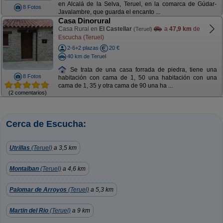
en Alcalá de la Selva, Teruel, en la comarca de Gúdar-
8 Fotos
Javalambre, que guarda el encanto ...
Casa Dinorural
Casa Rural en
El Castellar
a
47,9 km
de
(Teruel)
Escucha (Teruel)
2-6+2 plazas
20 €
40 km de Teruel
Se trata de una casa forrada de piedra, tiene una
8 Fotos
habitación con cama de 1, 50 una habitación con una
cama de 1, 35 y otra cama de 90 una ha ...
(2 comentarios)
Cerca de Escucha:
Utrillas
(Teruel)
a 3,5 km
Montalban
(Teruel)
a 4,6 km
Palomar de Arroyos
(Teruel)
a 5,3 km
Martin del Rio
(Teruel)
a 9 km