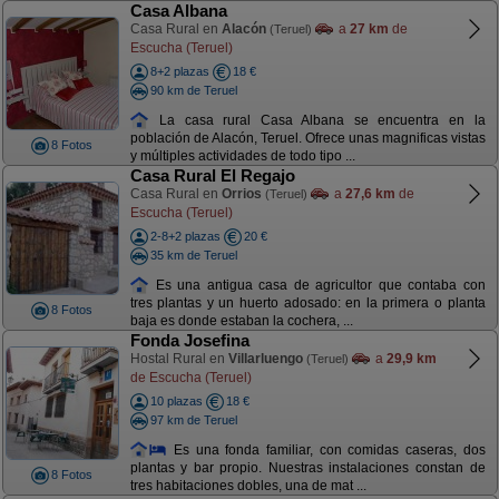
Casa Albana
Casa Rural en
Alacón
a
27 km
de
(Teruel)
Escucha (Teruel)
8+2 plazas
18 €
90 km de Teruel
La casa rural Casa Albana se encuentra en la
población de Alacón, Teruel. Ofrece unas magnificas vistas
8 Fotos
y múltiples actividades de todo tipo ...
Casa Rural El Regajo
Casa Rural en
Orrios
a
27,6 km
de
(Teruel)
Escucha (Teruel)
2-8+2 plazas
20 €
35 km de Teruel
Es una antigua casa de agricultor que contaba con
tres plantas y un huerto adosado: en la primera o planta
8 Fotos
baja es donde estaban la cochera, ...
Fonda Josefina
Hostal Rural en
Villarluengo
a
29,9 km
(Teruel)
de Escucha (Teruel)
10 plazas
18 €
97 km de Teruel
Es una fonda familiar, con comidas caseras, dos
plantas y bar propio. Nuestras instalaciones constan de
8 Fotos
tres habitaciones dobles, una de mat ...