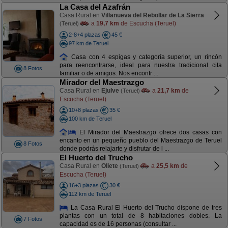
La Casa del Azafrán
Casa Rural en
Villanueva del Rebollar de La Sierra
a
19,7 km
de Escucha (Teruel)
(Teruel)
2-8+4 plazas
45 €
97 km de Teruel
Casa con 4 espigas y categoría superior, un rincón
para reencontrarse, ideal para nuestra tradicional cita
8 Fotos
familiar o de amigos. Nos encontr ...
Mirador del Maestrazgo
Casa Rural en
Ejulve
a
21,7 km
de
(Teruel)
Escucha (Teruel)
10+8 plazas
35 €
100 km de Teruel
El Mirador del Maestrazgo ofrece dos casas con
encanto en un pequeño pueblo del Maestrazgo de Teruel
8 Fotos
donde podrás relajarte y disfrutar de l ...
El Huerto del Trucho
Casa Rural en
Oliete
a
25,5 km
de
(Teruel)
Escucha (Teruel)
16+3 plazas
30 €
112 km de Teruel
La Casa Rural El Huerto del Trucho dispone de tres
plantas con un total de 8 habitaciones dobles. La
7 Fotos
capacidad es de 16 personas (consultar ...