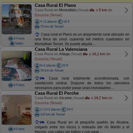
Casa Rural El Plano
Casa Rural en
Montalbán
a
5 km
de
(Teruel)
Escucha (Teruel)
4-12 plazas
16 €
75 km de Teruel
Casa rural el Plano es un alojamiento rural ubicado en
8 Fotos
una finca de unos cuarenta mil metros cuadrados en
Video
Montalban Teruel. Se puede alquila ...
Casa Rural La Valenciana
Casa Rural en
Aliaga
a
16,1 km
de
(Teruel)
Escucha (Teruel)
6+2 plazas
20 €
70 km de Teruel
Casa rural totalmente acondicionada, con
calefacción central. Dispone de todos los utensilios
8 Fotos
necesarios para poder pasar unas inolvidables ...
Casa Rural El Perche
Casa Rural en
Alcaine
a
19,7 km
de
(Teruel)
Escucha (Teruel)
2-12+2 plazas
24 €
110 km de Teruel
Casa Rural en el pequeño pueblo de Alcaine,
colgado entre los riscos y rodeado del río Martín y el
8 Fotos
Hocino, con calles sin tráfico y con pase ...