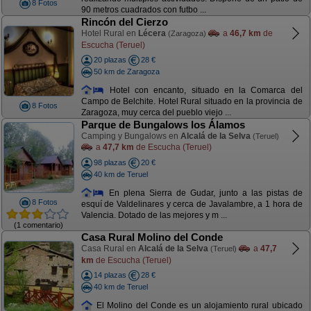
8 Fotos
90 metros cuadrados con futbo ...
Rincón del Cierzo
Hotel Rural en
Lécera
a
46,7 km
de
(Zaragoza)
Escucha (Teruel)
20 plazas
28 €
50 km de Zaragoza
Hotel con encanto, situado en la Comarca del
Campo de Belchite. Hotel Rural situado en la provincia de
8 Fotos
Zaragoza, muy cerca del pueblo viejo ...
Parque de Bungalows los Álamos
Camping y Bungalows en
Alcalá de la Selva
(Teruel)
a
47,7 km
de Escucha (Teruel)
98 plazas
20 €
40 km de Teruel
En plena Sierra de Gudar, junto a las pistas de
8 Fotos
esquí de Valdelinares y cerca de Javalambre, a 1 hora de
Valencia. Dotado de las mejores y m ...
(1 comentario)
Casa Rural Molino del Conde
Casa Rural en
Alcalá de la Selva
a
47,7
(Teruel)
km
de Escucha (Teruel)
14 plazas
28 €
40 km de Teruel
El Molino del Conde es un alojamiento rural ubicado