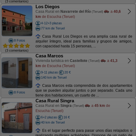
(3 comentarios)
Los Diegos
Casa Rural en
Navarrete del Río
a
40,6
(Teruel)
km
de Escucha (Teruel)
4-12+3 plazas
77 km de Teruel
Casa Rural Los Diegos es una amplia casa rural de
8 Fotos
alquiler íntegro, ideal para familias y grupos de amigos,
con capacidad hasta 15 personas, ...
(3 comentarios)
Casa Marcos
Vivienda turística en
Castellote
a
41,3
(Teruel)
km
de Escucha (Teruel)
9-11 plazas
20 €
140 km de Teruel
Casa Marcos esta comprendida de dos apartamentos
que se pueden alquilar juntos o por separado. Cada uno
8 Fotos
tiene dos habitaciones, un cuarto de ...
Casa Rural Singra
Casa Rural en
Singra
a
45 km
de
(Teruel)
Escucha (Teruel)
6+2 plazas
16 €
40 km de Teruel
Es el lugar perfecto para pasar unos días relajados o
realizando multiples actividades. Dispone de un patio de