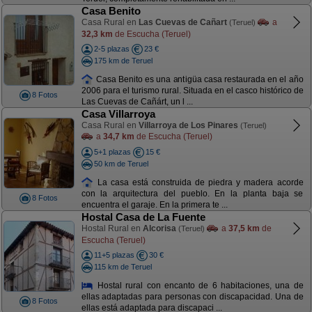
Casa Benito
Casa Rural en
Las Cuevas de Cañart
a
(Teruel)
32,3 km
de Escucha (Teruel)
2-5 plazas
23 €
175 km de Teruel
Casa Benito es una antigüa casa restaurada en el año
2006 para el turismo rural. Situada en el casco histórico de
8 Fotos
Las Cuevas de Cañárt, un l ...
Casa Villarroya
Casa Rural en
Villarroya de Los Pinares
(Teruel)
a
34,7 km
de Escucha (Teruel)
5+1 plazas
15 €
50 km de Teruel
La casa está construida de piedra y madera acorde
con la arquitectura del pueblo. En la planta baja se
8 Fotos
encuentra el garaje. En la primera te ...
Hostal Casa de La Fuente
Hostal Rural en
Alcorisa
a
37,5 km
de
(Teruel)
Escucha (Teruel)
11+5 plazas
30 €
115 km de Teruel
Hostal rural con encanto de 6 habitaciones, una de
ellas adaptadas para personas con discapacidad. Una de
8 Fotos
ellas está adaptada para discapaci ...