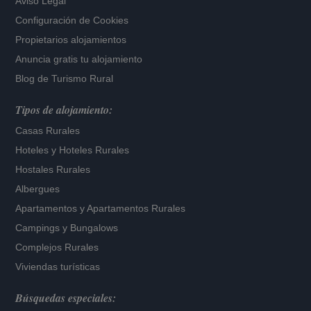
Aviso Legal
Configuración de Cookies
Propietarios alojamientos
Anuncia gratis tu alojamiento
Blog de Turismo Rural
Tipos de alojamiento:
Casas Rurales
Hoteles
y
Hoteles Rurales
Hostales Rurales
Albergues
Apartamentos
y
Apartamentos Rurales
Campings y Bungalows
Complejos Rurales
Viviendas turísticas
Búsquedas especiales: