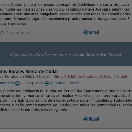
rra de Gudar, junto a las pistas de esquí de Valdelinares y cerca de Javala
s modernas instalaciones y servicios. Fabuloso Parque Aventura infantil con T
recomendamos nuestros bungalows, casas rurales con todas las comodidades d
aurante. Si buscáis algo más económico prueba nuestros bungalows hasta 
ara 8 personas.
Email
(1 comentario)
Alojamientos Rurales cercanos a
Alcalá de la Selva (Teruel)
os Rurales Sierra de Gudar
os Rurales en
Gudar
(Teruel)
a
7,8 km
de Alcalá de la Selva (Teruel)
completo
2-118 plazas
57 km de Teruel
la pintoresca población de Gudar en Teruel, los Apartamentos Rurales Sierra
 construcción y marcado carácter rustico y familiar, con una capaci
 de 1 y 2 habitaciones uno de ellos adaptado para minusvalidos. Todos ellos
 cocina y baño completamente equipados con todas las comodidades, rodea
isfrutar de la naturaleza es obligatorio.
Email