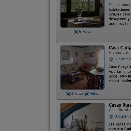
Es una casa
habitaciones
lugares cáli
desayunos y 
que ellos te
6 Fotos
Casa Garga
Vivienda tur
Alquiler 
Casa Gargall
Apartamento 
niños. Muy l
cocina total
8 Fotos
Video
Casas Rura
Casa Rural 
Alquiler 
Las casas ru
comarca Gúda