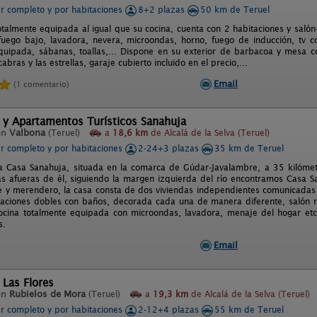
er completo y por habitaciones
8+2 plazas
50 km de Teruel
talmente equipada al igual que su cocina, cuenta con 2 habitaciones y salón-
 fuego bajo, lavadora, nevera, microondas, horno, fuego de inducción, tv 
quipada, sábanas, toallas,... Dispone en su exterior de barbacoa y mesa con
cabras y las estrellas, garaje cubierto incluido en el precio,...
Email
(1 comentario)
 y Apartamentos Turísticos Sanahuja
en
Valbona
(Teruel)
a
18,6 km
de Alcalá de la Selva (Teruel)
er completo y por habitaciones
2-24+3 plazas
35 km de Teruel
a Casa Sanahuja, situada en la comarca de Gúdar-Javalambre, a 35 kilómet
as afueras de él, siguiendo la margen izquierda del río encontramos Casa S
e y merendero, la casa consta de dos viviendas independientes comunicadas
taciones dobles con baños, decorada cada una de manera diferente, salón r
Cocina totalmente equipada con microondas, lavadora, menaje del hogar etc
s.
Email
 Las Flores
en
Rubielos de Mora
(Teruel)
a
19,3 km
de Alcalá de la Selva (Teruel)
er completo y por habitaciones
2-12+4 plazas
55 km de Teruel