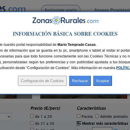
Anúnciate gratis
Acceso Propietar
Busca por pueblo
INFORMACIÓN BÁSICA SOBRE COOKIES
a Selva
lá de la Selva
de nuestro portal responsabilidad de
Mario Temprado Casas
.
o de información que se guarda en tu pc, smartphone o tablet al visitar el port
ecesarias para que todo funcione correctamente son las Cookies Técnicas y no ne
rias), personalizadas según tus preferencias y con publicidad ajustada a tus búsq
sactivación desde “Configuración de Cookies”. Más información en nuestra
POLÍTI
Casas Rurales El Molinete
0 pers.
4-11+2 pers.
18 €
30 €
Mora de Rubielos (Teruel)
e
desde
Precio (€/pers)
Características
de 1 a 20
Piscina
Admite animales
de 21 a 30
Mostrar más características