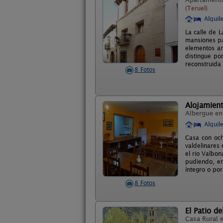
(Teruel)
Alquil
La calle de 
mansiones pal
elementos ar
distingue po
reconstruida
8 Fotos
Alojamient
Albergue e
Alquil
Casa con och
valdelinares
el rio Valbo
pudiendo, en
íntegro o por
8 Fotos
El Patio d
Casa Rural 