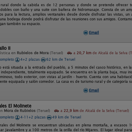
 rural donde la cabida es de 12 personas y donde se pretende ofrecer to
 dobles con baño y una suite con bañera de hidromasaje. Consta de un am
dos para la lectura, amplios ventanales desde donde disfrutar las vistas,
una bodega donde podrá disfrutar de las reuniones con sus amigos. Contamo
ngan también su espacio.
Email
llo II
ística en
Rubielos de Mora
(Teruel)
a
20,7 km
de Alcalá de la Selva (T
completo
4+2 plazas
62 km de Teruel
o está situada a la entrada del pueblo, a 5 minutos del casco histórico, en l
independiente, totalmente equipado. Se encuentra en la planta baja, muy i
uminoso, todo exterior, con vistas al jardín - huerto. Cuenta con una habita
mente equipada y salón comedor. La casa es de turismo rural y de categoría s
Email
les El Molinete
en
Mora de Rubielos
(Teruel)
a
22,9 km
de Alcalá de la Selva (Teruel)
completo
4-11+2 plazas
49 km de Teruel
rales del Molinete se encuentran ubicadas en plena montaña, a escasos 1
r Javalambre y a 100 metros de la orilla del río Mijares. El lugar ideal para