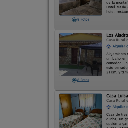
de la montañ
Hotel Masía 
hotel: restau
8 Fotos
Los Aladr
Casa Rural 
Alquiler 
Alojamiento 
un baño en 
comedor. En 
esto cerrado
21Km, y tamb
8 Fotos
Casa Luisa
Casa Rural 
Alquiler 
Casa de tres
ducha, un gr
opción a gar