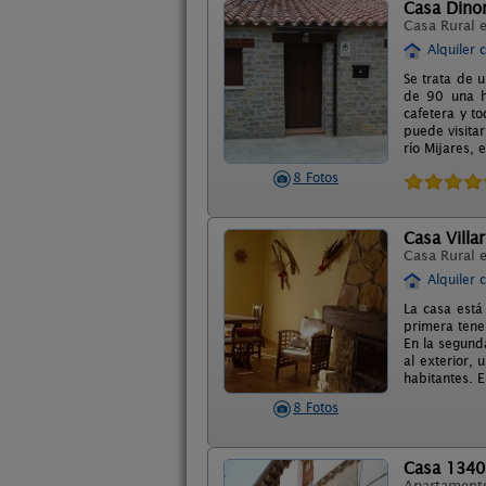
Casa Dinor
Casa Rural 
Alquiler 
Se trata de 
de 90 una h
cafetera y t
puede visitar
río Mijares, 
8 Fotos
Casa Villa
Casa Rural 
Alquiler 
La casa está
primera tene
En la segund
al exterior,
habitantes. 
8 Fotos
Casa 1340
Apartament