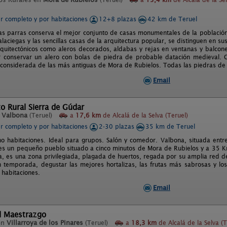
er completo y por habitaciones
12+8 plazas
42 km de Teruel
Las parras conserva el mejor conjunto de casas monumentales de la población.
aciegas y las sencillas casas de la arquitectura popular, se distinguen en su
quitectónicos como aleros decorados, aldabas y rejas en ventanas y balcone
r conservar un alero con bolas de piedra de probable datación medieval.
 considerada de las más antiguas de Mora de Rubielos. Todas las piedras de l
Email
o Rural Sierra de Gúdar
n
Valbona
(Teruel)
a
17,6 km
de Alcalá de la Selva (Teruel)
er completo y por habitaciones
2-30 plazas
35 km de Teruel
o habitaciones. Ideal para grupos. Salón y comedor. Valbona, situada entr
 es un pequeño pueblo situado a cinco minutos de Mora de Rubielos y a 35 Km
na, es una zona privilegiada, plagada de huertos, regada por su amplia red de
 temporada, degustar las mejores hortalizas, las frutas más sabrosas y los
 habitaciones.
Email
el Maestrazgo
en
Villarroya de los Pinares
(Teruel)
a
18,3 km
de Alcalá de la Selva (T