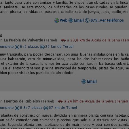
a, tanto para viaje con amigos y familia. Se encuentran ubicadas en la finca
el Molinete. De este modo, los huéspedes de las casas rurales se pueden a
rante, piscina, actividades, paseos a caballo, sala de juegos, tenis, padle, etc
Web
Email
675..Ver teléfonos
os
en
La Puebla de Valverde
(Teruel)
a
23,8 km
de Alcalá de la Selva (Ter
completo
6+2 plazas
25 km de Teruel
muy tranquilo, para poder descansar, con unas buenas instalaciones en la cas
una habitación, otro de minusvalidos, para las dos habitaciones los bañ
el exterior de la casa, tenemos terraza patio con jardín, barbacoa cubier
.. En el entorno tenemos piscina municipal de temporada, pistas de equi, se
ien poder visitar los pueblos de alrrededor.
Email
en
Fuentes de Rubielos
(Teruel)
a
24 km
de Alcalá de la Selva (Teruel)
completo
6-8+7 plazas
67 km de Teruel
 plantas de construcción nueva, dividida en primera planta con una habitac
an salón comedor con chimenea y cocina que sale a la terraza con vistas 
aje. Segunda planta tres habitaciones de matrimonio y otra con dos cami