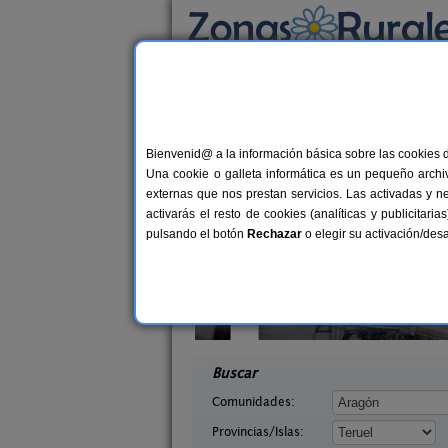
Busca por alojamiento
Alojamientos
>
Aragón
>
Teruel
> Alcalá de l
Casas Rurales en Alca
Bienvenid@ a la información básica sobre las cookies 
Una cookie o galleta informática es un pequeño archiv
externas que nos prestan servicios. Las activadas y n
activarás el resto de cookies (analíticas y publicita
pulsando el botón
Rechazar
o elegir su activación/de
s Cerezos
Fonda Josefina
10+2 pers.
1
20 €
Teruel)
Villarluengo (Teruel)
desde
desd
Buscar
Comunidades:
Provincias/Islas: