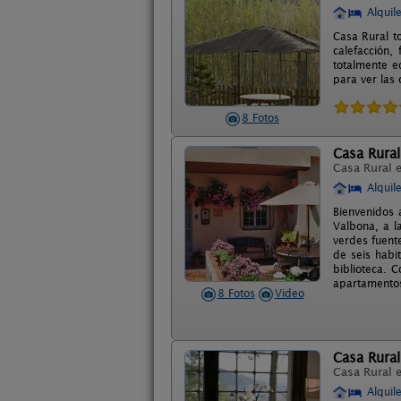
Alquil
Casa Rural to
calefacción,
totalmente e
para ver las 
8 Fotos
Casa Rural
Casa Rural 
Alquil
Bienvenidos 
Valbona, a l
verdes fuent
de seis habi
biblioteca. 
apartamento
8 Fotos
Video
Casa Rural
Casa Rural 
Alquil