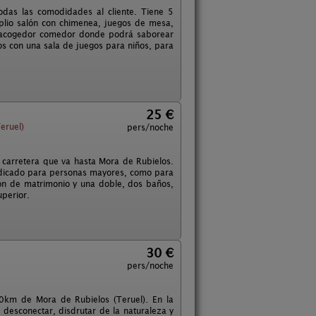
das las comodidades al cliente. Tiene 5
plio salón con chimenea, juegos de mesa,
 un acogedor comedor donde podrá saborear
s con una sala de juegos para niños, para
25 €
eruel)
pers/noche
a carretera que va hasta Mora de Rubielos.
ndicado para personas mayores, como para
ción de matrimonio y una doble, dos baños,
uperior.
30 €
pers/noche
0km de Mora de Rubielos (Teruel). En la
 desconectar, disdrutar de la naturaleza y