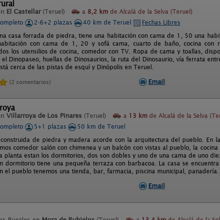
ural
en
El Castellar
(Teruel)
a
8,2 km
de Alcalá de la Selva (Teruel)
completo
2-6+2 plazas
40 km de Teruel
Fechas Libres
una casa forrada de piedra, tiene una habitación con cama de 1, 50 una hab
abitación con cama de 1, 20 y sofá cama, cuarto de baño, cocina con ne
odos los utensilios de cocina, comedor con TV. Ropa de cama y toallas, disp
 el Dinopaseo, huellas de Dinosaurios, la ruta del Dinosaurio, vía ferrata entr
está cerca de las pistas de esquí y Dinópolis en Teruel.
Email
(2 comentarios)
rroya
en
Villarroya de Los Pinares
(Teruel)
a
13 km
de Alcalá de la Selva (Te
completo
5+1 plazas
50 km de Teruel
 construida de piedra y madera acorde con la arquitectura del pueblo. En la
mos comedor salón con chimenea y un balcón con vistas al pueblo, la cocina 
a planta estan los dormitorios, dos son dobles y uno de una cama de uno die
 un dormitorio tiene una pequeña terraza con barbacoa. La casa se encuentr
En el pueblo tenemos una tienda, bar, farmacia, piscina municipal, panadería.
Email
os Rurales en
Mora de Rubielos
(Teruel)
a
13,4 km
de Alcalá de la Se