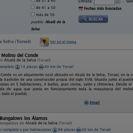
de 31 a 40
Entrada:
-
Sal
de 41 a 50
Fechas más buscadas
más de 50
pueblo:
Alcalá de la
Selva
a Selva (Teruel)
Ver en el mapa
 Molino del Conde
en
Alcalá de la Selva
(Teruel)
completo
14 plazas
40 km de Teruel
l Conde es un alojamiento rural ubicado en Alcalá de la Selva, Teruel, en l
la tradición de una construcción propia del siglo XVIII. Situado junto al pueb
onas en 5 habitaciones, 4 baños, gran cocina, salón y chimenea. Desde el i
ada de agua que ponía en funcionamiento toda la maquinaria del molin
a todo el pueblo.
Email
 Bungalows los Álamos
Bungalows en
Alcalá de la Selva
(Teruel)
er completo y por habitaciones
98 plazas
40 km de Teruel