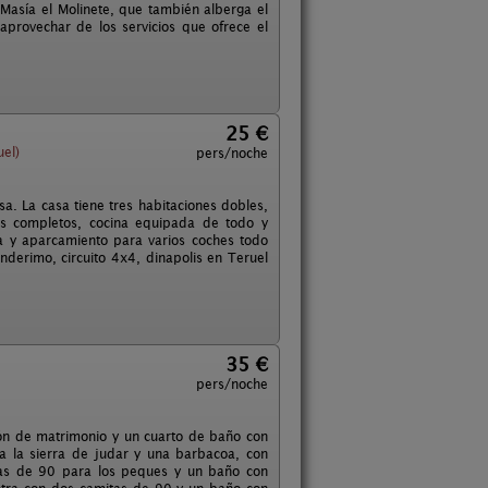
 Masía el Molinete, que también alberga el
provechar de los servicios que ofrece el
.
25 €
uel)
pers/noche
a. La casa tiene tres habitaciones dobles,
os completos, cocina equipada de todo y
ta y aparcamiento para varios coches todo
nderimo, circuito 4x4, dinapolis en Teruel
35 €
pers/noche
ión de matrimonio y un cuarto de baño con
a la sierra de judar y una barbacoa, con
tas de 90 para los peques y un baño con