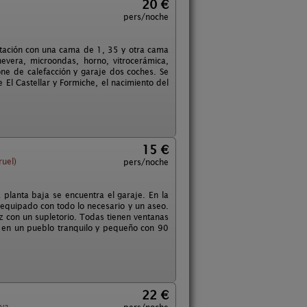
20 €
pers/noche
itación con una cama de 1, 35 y otra cama
vera, microondas, horno, vitrocerámica,
one de calefacción y garaje dos coches. Se
e El Castellar y Formiche, el nacimiento del
15 €
ruel)
pers/noche
 planta baja se encuentra el garaje. En la
equipado con todo lo necesario y un aseo.
z con un supletorio. Todas tienen ventanas
a en un pueblo tranquilo y pequeño con 90
22 €
lva