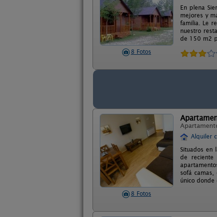
En plena Sie
mejores y má
familia. Le 
nuestro rest
de 150 m2 p
8 Fotos
Apartament
Apartament
Alquiler 
Situados en 
de reciente
apartamentos
sofá camas,
único donde d
8 Fotos