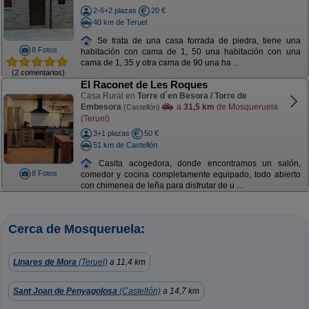
2-6+2 plazas
20 €
40 km de Teruel
Se trata de una casa forrada de piedra, tiene una
8 Fotos
habitación con cama de 1, 50 una habitación con una
cama de 1, 35 y otra cama de 90 una ha ...
(2 comentarios)
El Raconet de Les Roques
Casa Rural en
Torre d´en Besora / Torre de
Embesora
a
31,5 km
de Mosqueruela
(Castellón)
(Teruel)
3+1 plazas
50 €
51 km de Castellón
Casita acogedora, donde encontramos un salón,
8 Fotos
comedor y cocina completamente equipado, todo abierto
con chimenea de leña para disfrutar de u ...
Cerca de Mosqueruela:
Linares de Mora
(Teruel)
a 11,4 km
Sant Joan de Penyagolosa
(Castellón)
a 14,7 km