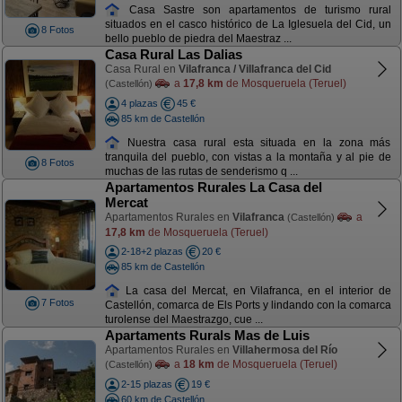
Casa Sastre son apartamentos de turismo rural
situados en el casco histórico de La Iglesuela del Cid, un
8 Fotos
bello pueblo de piedra del Maestraz ...
Casa Rural Las Dalias
Casa Rural en
Vilafranca / Villafranca del Cid
a
17,8 km
de Mosqueruela (Teruel)
(Castellón)
4 plazas
45 €
85 km de Castellón
Nuestra casa rural esta situada en la zona más
tranquila del pueblo, con vistas a la montaña y al pie de
8 Fotos
muchas de las rutas de senderismo q ...
Apartamentos Rurales La Casa del
Mercat
Apartamentos Rurales en
Vilafranca
a
(Castellón)
17,8 km
de Mosqueruela (Teruel)
2-18+2 plazas
20 €
85 km de Castellón
La casa del Mercat, en Vilafranca, en el interior de
7 Fotos
Castellón, comarca de Els Ports y lindando con la comarca
turolense del Maestrazgo, cue ...
Apartaments Rurals Mas de Luis
Apartamentos Rurales en
Villahermosa del Río
a
18 km
de Mosqueruela (Teruel)
(Castellón)
2-15 plazas
19 €
60 km de Castellón