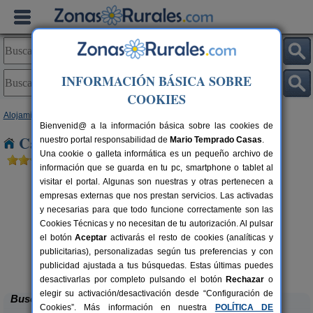
INFORMACIÓN BÁSICA SOBRE
COOKIES
Alojamientos
>
Aragón
>
Teruel
> Mosqueruela
Bienvenid@ a la información básica sobre las cookies de
Casas Rurales cerca de Mosqueruela
nuestro portal responsabilidad de
Mario Temprado Casas
.
Una cookie o galleta informática es un pequeño archivo de
información que se guarda en tu pc, smartphone o tablet al
visitar el portal. Algunas son nuestras y otras pertenecen a
empresas externas que nos prestan servicios. Las activadas
y necesarias para que todo funcione correctamente son las
Cookies Técnicas y no necesitan de tu autorización. Al pulsar
el botón
Aceptar
activarás el resto de cookies (analíticas y
publicitarias), personalizadas según tus preferencias y con
Casa Rural Los Cerezos
rs.
10+2 pers.
 €
20 €
publicidad ajustada a tus búsquedas. Estas últimas puedes
Los Cerezos (Teruel)
desde
desactivarlas por completo pulsando el botón
Rechazar
o
elegir su activación/desactivación desde “Configuración de
Buscar
Cookies”. Más información en nuestra
POLÍTICA DE