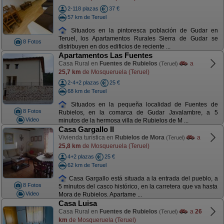
2-118 plazas
37 €
57 km de Teruel
Situados en la pintoresca población de Gudar en
Teruel, los Apartamentos Rurales Sierra de Gudar se
8 Fotos
distribuyen en dos edificios de reciente ...
Apartamentos Las Fuentes
Casa Rural en
Fuentes de Rubielos
a
(Teruel)
25,7 km
de Mosqueruela (Teruel)
2-4+2 plazas
25 €
68 km de Teruel
Situados en la pequeña localidad de Fuentes de
8 Fotos
Rubielos, en la comarca de Gudar Javalambre, a 5
Video
minutos de la hermosa villa de Rubielos de M ...
Casa Gargallo II
Vivienda turística en
Rubielos de Mora
a
(Teruel)
25,8 km
de Mosqueruela (Teruel)
4+2 plazas
25 €
62 km de Teruel
Casa Gargallo está situada a la entrada del pueblo, a
8 Fotos
5 minutos del casco histórico, en la carretera que va hasta
Video
Mora de Rubielos. Apartame ...
Casa Luisa
Casa Rural en
Fuentes de Rubielos
a
26
(Teruel)
km
de Mosqueruela (Teruel)