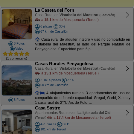
La Caseta del Forn
Casa Rural en
Vistabella del Maestrat
(Castellón)
a
15,1 km
de Mosqueruela (Teruel)
6 plazas
30 €
67 km de Castellón
Casa rural de alquiler íntegro y uso no compartido en
8 Fotos
Vistabella del Maestrat, al lado del Parque Natural de
Video
Penyagolosa. Capacidad para 6 p ...
(1 comentario)
Casas Rurales Penyagolosa
Casa Rural en
Vistabella del Maestrat
(Castellón)
a
15,1 km
de Mosqueruela (Teruel)
2-16+4 plazas
27 €
60 km de Castellón
4 alojamientos rurales, 3 apartamentos de uso no
compartido de diferente capacidad: Gregal, Garbi, Xaloc y
8 Fotos
1 casa rural de 2**L´Arc de Polo, ...
Casa Sastre
Apartamentos Rurales en
La Iglesuela del Cid
a
17,4 km
de Mosqueruela (Teruel)
(Teruel)
4+1 plazas
86 €
101 km de Teruel