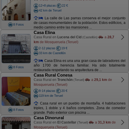
12+8 plazas
22 €
42 km de Teruel
La calle de Las parras conserva el mejor conjunto
de casas monumentales de la población. Estos edificios, a
8 Fotos
medio camino entre las mansiones ...
Casa Elina
Casa Rural en
Lucena del Cid
a
28,7
(Castellón)
km
de Mosqueruela (Teruel)
2-12 plazas
19 €
33 km de Castellón
Casa Elina es una una gran casa de labradores del
año 1700 de herencia familiar. Ha sido totalmente
8 Fotos
restaurada respetando su arquitectura de ...
Casa Rural Conesa
Casa Rural en
Tronchón
a
29,1 km
de
(Teruel)
Mosqueruela (Teruel)
8-14 plazas
20 €
119 km de Teruel
Casa rural en un pueblo de montaña. 4 habitaciones
triples, 1 doble y 4 baños completos. Zona de comedor
8 Fotos
grande. Patio exterior con piscina ...
Casa Dinorural
Casa Rural en
El Castellar
a
31,3 km
de
(Teruel)
Mosqueruela (Teruel)