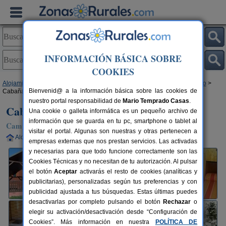
INFORMACIÓN BÁSICA SOBRE
COOKIES
Alojamientos
>
Comunidad Valenciana
>
Castellón
>
Villahermosa del Río
>
Bienvenid@ a la información básica sobre las cookies de
Cabañas San Bartolomé
nuestro portal responsabilidad de
Mario Temprado Casas
.
Cabañas San Bartolomé
Una cookie o galleta informática es un pequeño archivo de
información que se guarda en tu pc, smartphone o tablet al
Camping y Bungalows en Villahermosa del Río (Castellón)
visitar el portal. Algunas son nuestras y otras pertenecen a
Alquiler completo
24 plazas
65 km de Castellón
empresas externas que nos prestan servicios. Las activadas
y necesarias para que todo funcione correctamente son las
Cookies Técnicas y no necesitan de tu autorización. Al pulsar
el botón
Aceptar
activarás el resto de cookies (analíticas y
publicitarias), personalizadas según tus preferencias y con
publicidad ajustada a tus búsquedas. Estas últimas puedes
desactivarlas por completo pulsando el botón
Rechazar
o
elegir su activación/desactivación desde “Configuración de
Cookies”. Más información en nuestra
POLÍTICA DE