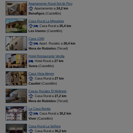
Apartamento Rural Sol de Pico
Apartamento a
24,2 km
Benafigos
(Castellón)
Casa Rural La Miguelota
Casa Rural a
25,4 km
Les Useres
(Castellón)
Casa 1340
Apart. Rurales a
26,4 km
Mora de Rubielos
(Teruel)
Hotel Restaurante Verdia
Hotel Rural a
27 km
Suera
(Castellón)
Casa Vista Alegre
Casa Rural a
27 km
Caudiel
(Castellón)
Casas Rurales El Molinete
Casa Rural a
27,2 km
Mora de Rubielos
(Teruel)
La Casa Bonita
Casa Rural a
30,2 km
Viver
(Castellón)
Casa Rural La Señora
Casa Rural a
30,2 km