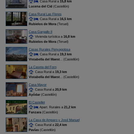
Casa Rural a
15,8 km
Lucena del Cid
(Castellón)
Casa Rural Las Flores
Casa Rural a
16,5 km
Rubielos de Mora
(Teruel)
Casa Gargallo II
Vivienda turística a
16,8 km
Rubielos de Mora
(Teruel)
Casas Rurales Penyagolosa
Casa Rural a
19,3 km
Vistabella del Maest
... (Castellón)
La Caseta del Forn
Casa Rural a
19,3 km
Vistabella del Maest
... (Castellón)
Casa Mayor
Casa Rural a
20,9 km
Ayódar
(Castellón)
El Castellet
Apart. Rurales a
21,2 km
Fanzara
(Castellón)
La Casa de Amparo y José Manuel
Casa Rural a
22,4 km
Pavías
(Castellón)