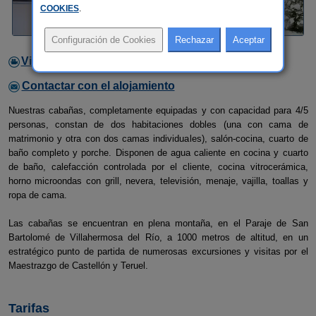
COOKIES
.
Video
Contactar con el alojamiento
Nuestras cabañas, completamente equipadas y con capacidad para 4/5
personas, constan de dos habitaciones dobles (una con cama de
matrimonio y otra con dos camas individuales), salón-cocina, cuarto de
baño completo y porche. Disponen de agua caliente en cocina y cuarto
de baño, calefacción controlada por el cliente, cocina vitrocerámica,
horno microondas con grill, nevera, televisión, menaje, vajilla, toallas y
ropa de cama.
Las cabañas se encuentran en plena montaña, en el Paraje de San
Bartolomé de Villahermosa del Río, a 1000 metros de altitud, en un
estratégico punto de partida de numerosas excursiones y visitas por el
Maestrazgo de Castellón y Teruel.
Tarifas