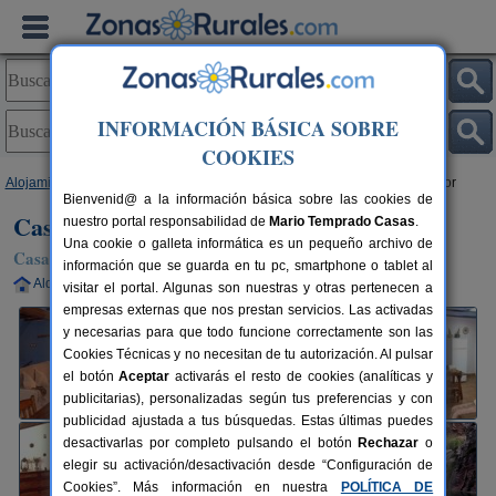
INFORMACIÓN BÁSICA SOBRE
COOKIES
Alojamientos
>
Comunidad Valenciana
>
Castellón
>
Ayódar
> Casa Mayor
Bienvenid@ a la información básica sobre las cookies de
Casa Mayor
nuestro portal responsabilidad de
Mario Temprado Casas
.
Una cookie o galleta informática es un pequeño archivo de
Casa Rural en Ayódar (Castellón)
información que se guarda en tu pc, smartphone o tablet al
Alquiler completo
2-4+2 plazas
35 km de Castellón
visitar el portal. Algunas son nuestras y otras pertenecen a
empresas externas que nos prestan servicios. Las activadas
y necesarias para que todo funcione correctamente son las
Cookies Técnicas y no necesitan de tu autorización. Al pulsar
el botón
Aceptar
activarás el resto de cookies (analíticas y
publicitarias), personalizadas según tus preferencias y con
publicidad ajustada a tus búsquedas. Estas últimas puedes
desactivarlas por completo pulsando el botón
Rechazar
o
elegir su activación/desactivación desde “Configuración de
Cookies”. Más información en nuestra
POLÍTICA DE