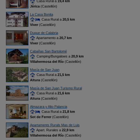
Casa Rural a
19,4 km
Jérica
(Castellón)
La Casa Bonita
Casa Rural a
20,5 km
Viver
(Castellón)
Duque de Calabria
Apartamento a
20,7 km
Viver
(Castellón)
Cabañas San Bartolomé
Camping/Bungalows a
20,9 km
Villahermosa del Río
(Castellón)
Masía de San Juan
Casa Rural a
21,5 km
Altura
(Castellón)
Masía de San Juan Turismo Rural
Casa Rural a
21,6 km
Altura
(Castellón)
Almazara y Alto Palancia
Casa Rural a
21,8 km
Sot de Ferrer
(Castellón)
Apartaments Rurals Mas de Luis
Apart. Rurales a
22,9 km
Villahermosa del Río
(Castellón)