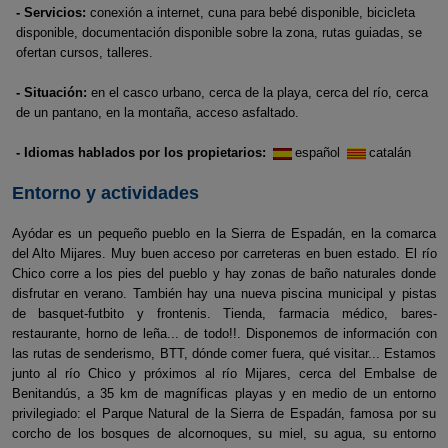
- Servicios:
conexión a internet, cuna para bebé disponible, bicicleta
disponible, documentación disponible sobre la zona, rutas guiadas, se
ofertan cursos, talleres.
- Situación:
en el casco urbano, cerca de la playa, cerca del río, cerca
de un pantano, en la montaña, acceso asfaltado.
- Idiomas hablados por los propietarios:
español
catalán
Entorno y actividades
Ayódar es un pequeño pueblo en la Sierra de Espadán, en la comarca
del Alto Mijares. Muy buen acceso por carreteras en buen estado. El río
Chico corre a los pies del pueblo y hay zonas de baño naturales donde
disfrutar en verano. También hay una nueva piscina municipal y pistas
de basquet-futbito y frontenis. Tienda, farmacia médico, bares-
restaurante, horno de leña... de todo!!. Disponemos de información con
las rutas de senderismo, BTT, dónde comer fuera, qué visitar... Estamos
junto al río Chico y próximos al río Mijares, cerca del Embalse de
Benitandús, a 35 km de magníficas playas y en medio de un entorno
privilegiado: el Parque Natural de la Sierra de Espadán, famosa por su
corcho de los bosques de alcornoques, su miel, su agua, su entorno