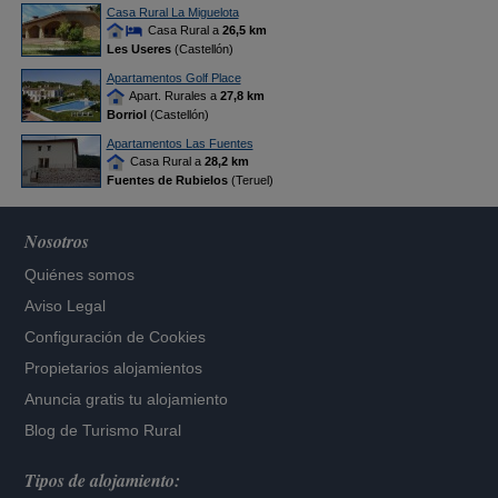
Casa Rural La Miguelota
Casa Rural a
26,5 km
Les Useres
(Castellón)
Apartamentos Golf Place
Apart. Rurales a
27,8 km
Borriol
(Castellón)
Apartamentos Las Fuentes
Casa Rural a
28,2 km
Fuentes de Rubielos
(Teruel)
Nosotros
Quiénes somos
Aviso Legal
Configuración de Cookies
Propietarios alojamientos
Anuncia gratis tu alojamiento
Blog de Turismo Rural
Tipos de alojamiento: