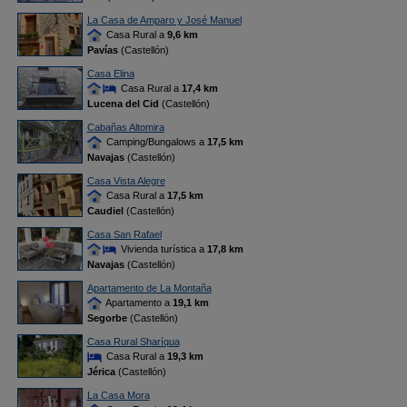
La Casa de Amparo y José Manuel
Casa Rural a
9,6 km
Pavías
(Castellón)
Casa Elina
Casa Rural a
17,4 km
Lucena del Cid
(Castellón)
Cabañas Altomira
Camping/Bungalows a
17,5 km
Navajas
(Castellón)
Casa Vista Alegre
Casa Rural a
17,5 km
Caudiel
(Castellón)
Casa San Rafael
Vivienda turística a
17,8 km
Navajas
(Castellón)
Apartamento de La Montaña
Apartamento a
19,1 km
Segorbe
(Castellón)
Casa Rural Sharíqua
Casa Rural a
19,3 km
Jérica
(Castellón)
La Casa Mora