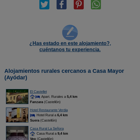
¿Has estado en este alojamiento?,
cuéntanos tu experiencia.
Alojamientos rurales cercanos a Casa Mayor
(Ayódar)
El Castellet
Apart. Rurales a
5,4 km
Fanzara
(Castellón)
Hotel Restaurante Verdia
Hotel Rural a
6,4 km
Suera
(Castellón)
Casa Rural La Señora
Casa Rural a
9,4 km
Veo
(Castellón)