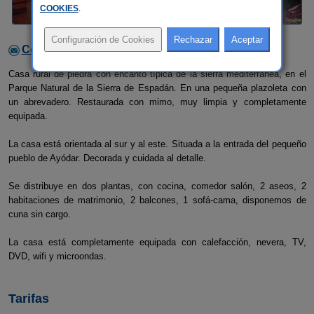
COOKIES
.
Contactar con el alojamiento
Casa rural de piedra con encanto típica de la sierra mediterránea, en el
Parque Natural de la Sierra de Espadán. En una pequeña plazoleta con
un abrevadero. Restaurada con mimo, muy limpia y completamente
equipada.
La casa está orientada al sur y al este. Situada a la entrada del pequeño
pueblo de Ayódar. Decorada y cuidada al detalle.
Se distribuye en dos plantas, con cocina, comedor salón, 2 aseos, 2
habitaciones de matrimonio, 2 balcones, 1 sofá-cama, disponemos de
cuna sin cargo.
La casa está completamente equipada con calefacción, nevera, TV,
DVD, wifi y microondas.
Tarifas