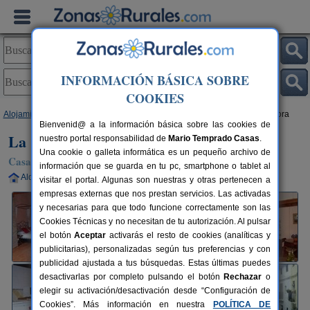
INFORMACIÓN BÁSICA SOBRE
COOKIES
Alojamientos
>
Comunidad Valenciana
>
Castellón
>
Jérica
> La Casa Mora
Bienvenid@ a la información básica sobre las cookies de
La Casa Mora
nuestro portal responsabilidad de
Mario Temprado Casas
.
Una cookie o galleta informática es un pequeño archivo de
Casa Rural en Jérica (Castellón)
información que se guarda en tu pc, smartphone o tablet al
Alquiler completo
2-5+1 plazas
60 km de Castellón
visitar el portal. Algunas son nuestras y otras pertenecen a
empresas externas que nos prestan servicios. Las activadas
y necesarias para que todo funcione correctamente son las
Cookies Técnicas y no necesitan de tu autorización. Al pulsar
el botón
Aceptar
activarás el resto de cookies (analíticas y
publicitarias), personalizadas según tus preferencias y con
publicidad ajustada a tus búsquedas. Estas últimas puedes
desactivarlas por completo pulsando el botón
Rechazar
o
elegir su activación/desactivación desde “Configuración de
Cookies”. Más información en nuestra
POLÍTICA DE