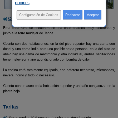
COOKIES
.
Contactar con el alojamiento
Esta casa rural se encuentra en una calle peatonal muy pintoresca y
junto a la torre mudejar de Jérica.
Cuenta con dos habitaciones, en la del piso superior hay una cama con
dosel y una cama india para una posible sexta persona, en la del piso de
abajo hay una cama de matrimonio y otra individual, ambas habitaciones
tienen televisor y aire acondicionado con bomba de calor.
La cocina está totalmente equipada, con cafetera nespreso, microondas,
nevera, horno y todo lo necesario.
Cuenta con un aseo en la habitación superior y un baño con jacuzzi en la
planta baja.
Tarifas
Precio medio: 20 € persona / noche aproximadamente