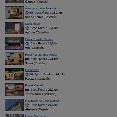
Gátova
(Valencia)
Almazara y Alto Palancia
Casa Rural a
18,1 km
Sot de Ferrer
(Castellón)
Casa Mayor
Casa Rural a
19,4 km
Ayódar
(Castellón)
Casa Rural La Señora
Casa Rural a
19,8 km
Veo
(Castellón)
Hotel Restaurante Verdia
Hotel Rural a
21,1 km
Suera
(Castellón)
El Castellet
Apart. Rurales a
24,8 km
Fanzara
(Castellón)
Puja Al Castell
Casa Rural a
26,2 km
Torres Torres
(Valencia)
El Mirador de Casa Maitina
Casa Rural a
27,5 km
Abejuela
(Teruel)
Hostal Manzanera