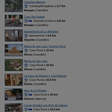
Cabañas Altomira
Camping/Bungalows a
6,7 km
Navajas
(Castellón)
Casa San Rafael
Vivienda turística a
6,8 km
Navajas
(Castellón)
Apartamento de La Montaña
Apartamento a
9,4 km
Segorbe
(Castellón)
Masía de San Juan Turismo Rural
Casa Rural a
10 km
Altura
(Castellón)
Masía de San Juan
Casa Rural a
10 km
Altura
(Castellón)
La Casa de Amparo y José Manuel
Casa Rural a
10,3 km
Pavías
(Castellón)
Mas de La Pinaeta
Casa Rural a
16 km
Gátova
(Valencia)
Casas Rurales Les Eres de Gátova
Casa Rural a
16,4 km