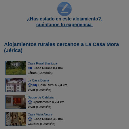
¿Has estado en este alojamiento?,
cuéntanos tu experiencia.
Alojamientos rurales cercanos a La Casa Mora
(Jérica)
Casa Rural Sharíqua
Casa Rural a
0,4 km
Jérica
(Castellón)
La Casa Bonita
Casa Rural a
2,4 km
Viver
(Castellón)
Duque de Calabria
Apartamento a
2,4 km
Viver
(Castellón)
Casa Vista Alegre
Casa Rural a
3,9 km
Caudiel
(Castellón)