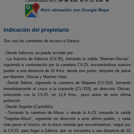
Coordenadas GPS:
39º 46' 8.04'' N / 0º 31' 4.44'' W
Abrir ubicación con Google Maps
Indicación del propietario
Dos son las carreteras de acceso a Gátova:
- Desde Valencia, se puede acceder por:
--La Autovía de Ademuz (CV-35), tomando la salida "Marines-Olocau",
siguiendo a continuación por la carretera CV-25, encontrándose nuestro
pueblo a una distancia de 20 Kms. desde ese punto, después de pasar
por Marines, Olocau y Marines Viejo.
--Desde Bétera, siguiendo la carretera de Náquera (CV-310), tomando
inmediatamente el cruce a la izquierda (CV-333), en dirección Olocau,
enlazando con la CV-25, en 12,8 Kms., poco antes de esta última
población.
- Desde Segorbe (Castellón):
--Tomando la carretera de Altura, o desde la A-23, tomando la salida
"Segorbe-Altura", siguiendo en dirección a este último pueblo, y nada
más pasar el mismo, en la única rotonda que encontraremos, seguir por
la CV-25, para llegar a Gátova, que se encuentra a una distancia de 15