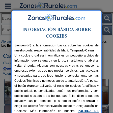
INFORMACIÓN BÁSICA SOBRE
COOKIES
Alojamientos
>
Comunidad Valenciana
>
Valencia
>
Gátova
> Casas Rurales
Bienvenid@ a la información básica sobre las cookies de
Les Eres de Gátova
nuestro portal responsabilidad de
Mario Temprado Casas
.
Casas Rurales Les Eres de Gátova
Una cookie o galleta informática es un pequeño archivo de
información que se guarda en tu pc, smartphone o tablet al
Casa Rural en Gátova (Valencia)
visitar el portal. Algunas son nuestras y otras pertenecen a
Alquiler completo y por habitaciones
20+5 plazas
45 km de
empresas externas que nos prestan servicios. Las activadas
Valencia
y necesarias para que todo funcione correctamente son las
Cookies Técnicas y no necesitan de tu autorización. Al pulsar
el botón
Aceptar
activarás el resto de cookies (analíticas y
publicitarias), personalizadas según tus preferencias y con
publicidad ajustada a tus búsquedas. Estas últimas puedes
desactivarlas por completo pulsando el botón
Rechazar
o
elegir su activación/desactivación desde “Configuración de
Cookies”. Más información en nuestra
POLÍTICA DE