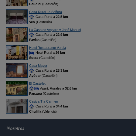
Caudiel
(Castellón)
Casa Rural La Señora
Casa Rural a
22,5 km
Veo
(Castellón)
La Casa de Amparo y José Manuel
Casa Rural a
22,9 km
Pavías
(Castellón)
Hotel Restaurante Verdia
Hotel Rural a
26 km
Suera
(Castellón)
Casa Mayor
Casa Rural a
28,3 km
Ayódar
(Castellón)
El Castellet
Apart. Rurales a
32,6 km
Fanzara
(Castellón)
Casica Tía Carmen
Casa Rural a
34,4 km
Chulilla
(Valencia)
Nosotros