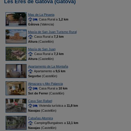
Les Eres de Gátova (Gátova)
Mas de La Pinaeta
Casa Rural a
1,2 km
Gátova
(Valencia)
Masía de San Juan Turismo Rural
Casa Rural a
7,3 km
Altura
(Castellón)
Masía de San Juan
Casa Rural a
7,3 km
Altura
(Castellón)
Apartamento de La Montaña
Apartamento a
9,5 km
Segorbe
(Castellón)
Almazara y Alto Palancia
Casa Rural a
10 km
Sot de Ferrer
(Castellón)
Casa San Rafael
Vivienda turística a
11,8 km
Navajas
(Castellón)
Cabañas Altomira
Camping/Bungalows a
12,1 km
Navajas
(Castellón)