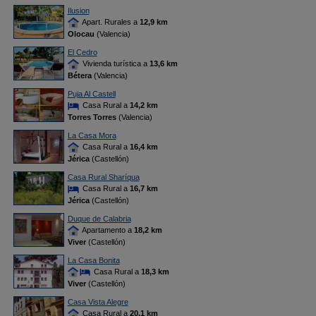
Ilusion
Apart. Rurales a
12,9 km
Olocau
(Valencia)
El Cedro
Vivienda turística a
13,6 km
Bétera
(Valencia)
Puja Al Castell
Casa Rural a
14,2 km
Torres Torres
(Valencia)
La Casa Mora
Casa Rural a
16,4 km
Jérica
(Castellón)
Casa Rural Sharíqua
Casa Rural a
16,7 km
Jérica
(Castellón)
Duque de Calabria
Apartamento a
18,2 km
Viver
(Castellón)
La Casa Bonita
Casa Rural a
18,3 km
Viver
(Castellón)
Casa Vista Alegre
Casa Rural a
20,1 km