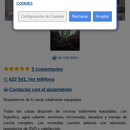
COOKIES
.
ver más fotos
5 comentarios
622 541..Ver teléfono
Contactar con el alojamiento
Disponemos de 6 casas totalmente equipadas.
Todas las casas disponen de cocinas totalmente equipadas, con
frigorifico, agua caliente, encimera, microondas, lavadora y menaje de
cocina completo. Las viviendas cuentan además con televisión,
reproductor de DVD y calefacción.