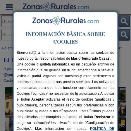
INFORMACIÓN BÁSICA SOBRE
COOKIES
Alojamientos
>
Comunidad Valenciana
>
Castellón
>
Fanzara
> El Castellet
Bienvenid@ a la información básica sobre las cookies de
El Castellet
nuestro portal responsabilidad de
Mario Temprado Casas
.
Una cookie o galleta informática es un pequeño archivo de
Apartamentos Rurales en Fanzara (Castellón)
información que se guarda en tu pc, smartphone o tablet al
Alquiler completo y por habitaciones
47+3 plazas
33 km de
visitar el portal. Algunas son nuestras y otras pertenecen a
Castellón
empresas externas que nos prestan servicios. Las activadas
y necesarias para que todo funcione correctamente son las
Cookies Técnicas y no necesitan de tu autorización. Al pulsar
el botón
Aceptar
activarás el resto de cookies (analíticas y
publicitarias), personalizadas según tus preferencias y con
publicidad ajustada a tus búsquedas. Estas últimas puedes
desactivarlas por completo pulsando el botón
Rechazar
o
elegir su activación/desactivación desde “Configuración de
Cookies”. Más información en nuestra
POLÍTICA DE