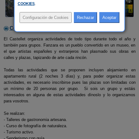
COOKIES
.
Contactar con el alojamiento
El Castellet organiza actividades de todo tipo durante todo el año y
también para grupos. Fanzara es un pueblo convertido en un museo, en
el que artistas españoles y extranjeros han plasmado sus obras en
calles y plazas, tapizando de arte cada rincón.
Todas las actividades que se proponen incluyen alojamiento en
apartamento rural (2 noches 3 días) y, para poder organizar estas
actividades, es necesario inscribirse pues las plazas son limitadas con
un mínimo de 20 personas por grupo. Si sois un grupo y estáis
interesados en alguna de estas actividades dínoslo y lo organizamos
para vosotros.
Se realizan:
- Talleres de gastronomia artesana.
- Curso de fotografía de naturaleza.
- Turismo activo.
- Senderismo con guía.