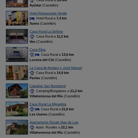
Casa Rural a
5,4 km
Ayódar
(Castellón)
Hotel Restaurante Verdia
Hotel Rural a
7,4 km
Suera
(Castellón)
Casa Rural La Señora
Casa Rural a
11,2 km
Veo
(Castellón)
Casa Elina
Casa Rural a
13,6 km
Lucena del Cid
(Castellón)
La Casa de Amparo y José Manuel
Casa Rural a
14,9 km
Pavías
(Castellón)
Cabañas San Bartolomé
Camping/Bungalows a
21,2 km
Villahermosa del Río
(Castellón)
Casa Rural La Miguelota
Casa Rural a
21,6 km
Les Useres
(Castellón)
Apartaments Rurals Mas de Luis
Apart. Rurales a
22,1 km
Villahermosa del Río
(Castellón)