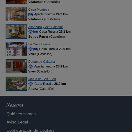
Vilafames
(Castellón)
Casa Montesa
Apartamento a
24,9 km
Vilafames
(Castellón)
Almazara y Alto Palancia
Casa Rural a
25,1 km
Sot de Ferrer
(Castellón)
La Casa Bonita
Casa Rural a
25,9 km
Viver
(Castellón)
Duque de Calabria
Apartamento a
26,1 km
Viver
(Castellón)
Masía de San Juan
Casa Rural a
26,2 km
Altura
(Castellón)
Nosotros
Quiénes somos
Aviso Legal
Configuración de Cookies