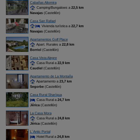
Cabañas Altomira
Camping/Bungalows a
22,5 km
Navajas
(Castellón)
Casa San Rafael
Vivienda turística a
22,7 km
Navajas
(Castellón)
Apartamentos Golf Place
Apart. Rurales a
22,8 km
Borriol
(Castellón)
Casa Vista Alegre
Casa Rural a
22,9 km
Caudiel
(Castellón)
Apartamento de La Montaña
Apartamento a
23,7 km
Segorbe
(Castellón)
Casa Rural Sharíqua
Casa Rural a
24,7 km
Jérica
(Castellón)
La Casa Mora
Casa Rural a
24,8 km
Jérica
(Castellón)
L´Antic Portal
Hotel Rural a
24,8 km