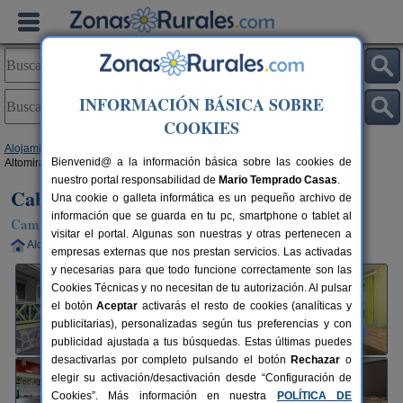
INFORMACIÓN BÁSICA SOBRE
COOKIES
Alojamientos
>
Comunidad Valenciana
>
Castellón
>
Navajas
> Cabañas
Bienvenid@ a la información básica sobre las cookies de
Altomira
nuestro portal responsabilidad de
Mario Temprado Casas
.
Cabañas Altomira
Una cookie o galleta informática es un pequeño archivo de
información que se guarda en tu pc, smartphone o tablet al
Camping y Bungalows en Navajas (Castellón)
visitar el portal. Algunas son nuestras y otras pertenecen a
Alquiler completo
6 plazas
60 km de Castellón
empresas externas que nos prestan servicios. Las activadas
y necesarias para que todo funcione correctamente son las
Cookies Técnicas y no necesitan de tu autorización. Al pulsar
el botón
Aceptar
activarás el resto de cookies (analíticas y
publicitarias), personalizadas según tus preferencias y con
publicidad ajustada a tus búsquedas. Estas últimas puedes
desactivarlas por completo pulsando el botón
Rechazar
o
elegir su activación/desactivación desde “Configuración de
Cookies”. Más información en nuestra
POLÍTICA DE