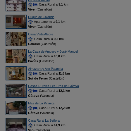
Casa Rural a
9,1 km
Viver
(Castellón)
Duque de Calabria
Apartamento a
9,1 km
Viver
(Castellón)
Casa Vista Alegre
Casa Rural a
9,2 km
Caudiel
(Castellón)
La Casa de Amparo y José Manuel
Casa Rural a
10,8 km
Pavías
(Castellón)
Almazara y Alto Palancia
Casa Rural a
11,6 km
Sot de Ferrer
(Castellón)
Casas Rurales Les Eres de Gátova
Casa Rural a
12,1 km
Gátova
(Valencia)
Mas de La Pinaeta
Casa Rural a
12,2 km
Gátova
(Valencia)
Casa Rural La Señora
Casa Rural a
14,9 km
Veo
(Castellón)