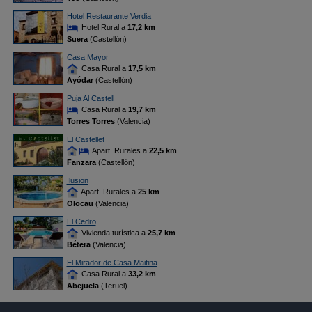
Hotel Restaurante Verdia
Hotel Rural a
17,2 km
Suera
(Castellón)
Casa Mayor
Casa Rural a
17,5 km
Ayódar
(Castellón)
Puja Al Castell
Casa Rural a
19,7 km
Torres Torres
(Valencia)
El Castellet
Apart. Rurales a
22,5 km
Fanzara
(Castellón)
Ilusion
Apart. Rurales a
25 km
Olocau
(Valencia)
El Cedro
Vivienda turística a
25,7 km
Bétera
(Valencia)
El Mirador de Casa Maitina
Casa Rural a
33,2 km
Abejuela
(Teruel)