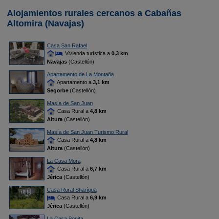
Alojamientos rurales cercanos a Cabañas
Altomira (Navajas)
Casa San Rafael
Vivienda turística a
0,3 km
Navajas
(Castellón)
Apartamento de La Montaña
Apartamento a
3,1 km
Segorbe
(Castellón)
Masía de San Juan
Casa Rural a
4,8 km
Altura
(Castellón)
Masía de San Juan Turismo Rural
Casa Rural a
4,8 km
Altura
(Castellón)
La Casa Mora
Casa Rural a
6,7 km
Jérica
(Castellón)
Casa Rural Sharíqua
Casa Rural a
6,9 km
Jérica
(Castellón)
La Casa Bonita