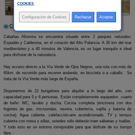
COOKIES
.
Contactar con el alojamiento
Cabañas Altomira se encuentra situado entre 2 parques naturales:
Espadán y Calderona, en el corazón del Alto Palancia. A 35 km del mar
mediterráneo y a 40 minutos de Valencia, es un lugar tranquilo e ideal
para disfrutar de la naturaleza.
Hay acceso directo a la Vía Verde de Ojos Negros, una ruta con más de
65km. de recorrido para recorrer andando, en bicicleta o a caballo. Se
trata de la Vía Verde más larga de España.
Disponemos de 22 bungalows para alquilar a lo largo del año, con
capacidad para 5 y 6 personas. Están completamente equipados: cuarto
de baño: WC, lavabo y ducha. Cocina completa (encimera con dos
fogones de gas, microondas, nevera, cubertería, vajilla y batería de
cocina). Agua caliente, calefacción-aire acondicionado, TV y terraza
cubierta con mesa y sillas, ustedes sólo deberán traer sábanas y toallas.
Y todo esto en un entorno inmejorable para que disfrute de su tiempo
libre.