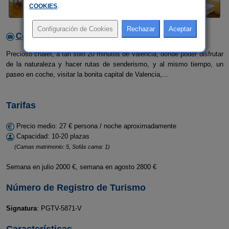
COOKIES
.
Contactar con el alojamiento
Precioso chalet, a tan sólo 20 minutos de Valencia, donde poder disfrutar
de la naturaleza y hacer rutas de senderismo, y al mismo tiempo, un
paseo en coche, visitar la bonita capital de Valencia,...
Tarifas
Precio medio: 27 € persona / noche aproximadamente
Capacidad: 10-20 plazas
(Camas matrimonio: 5, Sofás cama: 1)
Semana en julio 2000 €, semana en agosto 2800 €
Número de Registro de Turismo
Signatura
: PGTV-5871-V