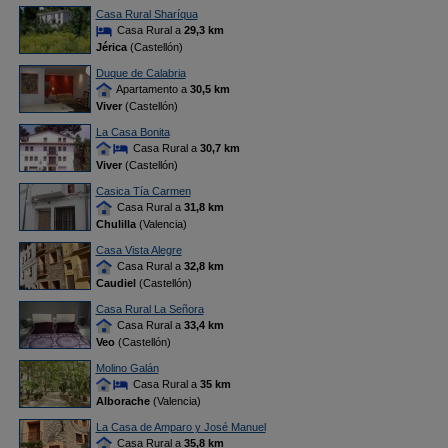
Casa Rural Sharíqua
Casa Rural a
29,3 km
Jérica
(Castellón)
Duque de Calabria
Apartamento a
30,5 km
Viver
(Castellón)
La Casa Bonita
Casa Rural a
30,7 km
Viver
(Castellón)
Casica Tía Carmen
Casa Rural a
31,8 km
Chulilla
(Valencia)
Casa Vista Alegre
Casa Rural a
32,8 km
Caudiel
(Castellón)
Casa Rural La Señora
Casa Rural a
33,4 km
Veo
(Castellón)
Molino Galán
Casa Rural a
35 km
Alborache
(Valencia)
La Casa de Amparo y José Manuel
Casa Rural a
35,8 km