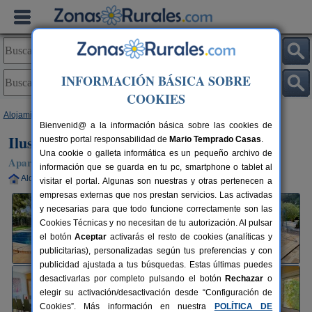
INFORMACIÓN BÁSICA SOBRE
COOKIES
Alojamientos
>
Comunidad Valenciana
>
Valencia
>
Olocau
> Ilusion
Bienvenid@ a la información básica sobre las cookies de
Ilusion
nuestro portal responsabilidad de
Mario Temprado Casas
.
Una cookie o galleta informática es un pequeño archivo de
Apartamentos Rurales en Olocau (Valencia)
información que se guarda en tu pc, smartphone o tablet al
Alquiler completo
10-20 plazas
29 km de Valencia
visitar el portal. Algunas son nuestras y otras pertenecen a
empresas externas que nos prestan servicios. Las activadas
y necesarias para que todo funcione correctamente son las
Cookies Técnicas y no necesitan de tu autorización. Al pulsar
el botón
Aceptar
activarás el resto de cookies (analíticas y
publicitarias), personalizadas según tus preferencias y con
publicidad ajustada a tus búsquedas. Estas últimas puedes
desactivarlas por completo pulsando el botón
Rechazar
o
elegir su activación/desactivación desde “Configuración de
Cookies”. Más información en nuestra
POLÍTICA DE