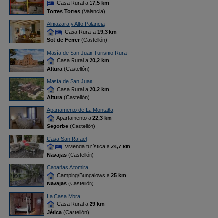
Casa Rural a
17,5 km
Torres Torres
(Valencia)
Almazara y Alto Palancia
Casa Rural a
19,3 km
Sot de Ferrer
(Castellón)
Masía de San Juan Turismo Rural
Casa Rural a
20,2 km
Altura
(Castellón)
Masía de San Juan
Casa Rural a
20,2 km
Altura
(Castellón)
Apartamento de La Montaña
Apartamento a
22,3 km
Segorbe
(Castellón)
Casa San Rafael
Vivienda turística a
24,7 km
Navajas
(Castellón)
Cabañas Altomira
Camping/Bungalows a
25 km
Navajas
(Castellón)
La Casa Mora
Casa Rural a
29 km
Jérica
(Castellón)