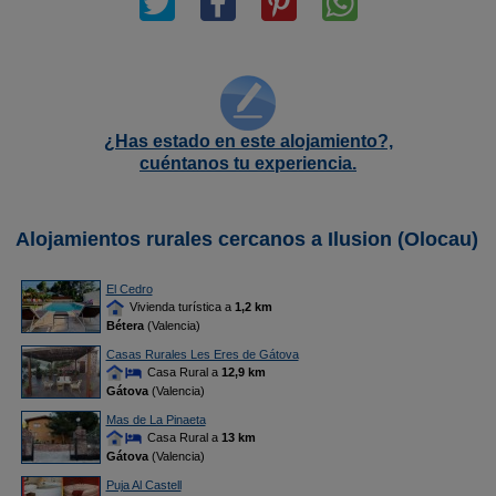
¿Has estado en este alojamiento?,
cuéntanos tu experiencia.
Alojamientos rurales cercanos a Ilusion (Olocau)
El Cedro
Vivienda turística a
1,2 km
Bétera
(Valencia)
Casas Rurales Les Eres de Gátova
Casa Rural a
12,9 km
Gátova
(Valencia)
Mas de La Pinaeta
Casa Rural a
13 km
Gátova
(Valencia)
Puja Al Castell