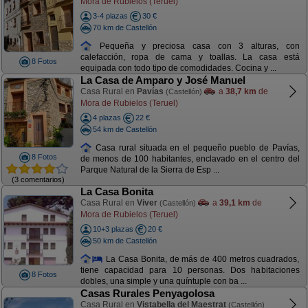
Mora de Rubielos (Teruel)
3-4 plazas
30 €
70 km de Castellón
Pequeña y preciosa casa con 3 alturas, con
calefacción, ropa de cama y toallas. La casa está
8 Fotos
equipada con todo tipo de comodidades. Cocina y ...
La Casa de Amparo y José Manuel
Casa Rural en
Pavías
a
38,7 km
de
(Castellón)
Mora de Rubielos (Teruel)
4 plazas
22 €
54 km de Castellón
Casa rural situada en el pequeño pueblo de Pavías,
8 Fotos
de menos de 100 habitantes, enclavado en el centro del
Parque Natural de la Sierra de Esp ...
(3 comentarios)
La Casa Bonita
Casa Rural en
Viver
a
39,1 km
de
(Castellón)
Mora de Rubielos (Teruel)
10+3 plazas
20 €
50 km de Castellón
La Casa Bonita, de más de 400 metros cuadrados,
tiene capacidad para 10 personas. Dos habitaciones
8 Fotos
dobles, una simple y una quíntuple con ba ...
Casas Rurales Penyagolosa
Casa Rural en
Vistabella del Maestrat
(Castellón)