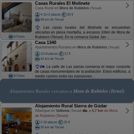
Casas Rurales El Molinete
Casa Rural en
Mora de Rubielos
(Teruel)
4-11+2 plazas
30 €
49 km de Teruel
Las casas rurales del Molinete se encuentran
ubicadas en plena montaña, a escasos 10km de Mora de
8 Fotos
Rubielos (Teruel). En la comarca Gúdar Jav ...
Casa 1340
Apartamentos Rurales en
Mora de Rubielos
(Teruel)
12+8 plazas
22 €
42 km de Teruel
La calle de Las parras conserva el mejor conjunto
de casas monumentales de la población. Estos edificios, a
8 Fotos
medio camino entre las mansiones ...
Alojamientos Rurales cercanos a
Mora de Rubielos (Teruel)
Alojamiento Rural Sierra de Gúdar
Albergue en
Valbona
a
5,7 km
de Mora
(Teruel)
de Rubielos (Teruel)
2-30 plazas
20 €
35 km de Teruel