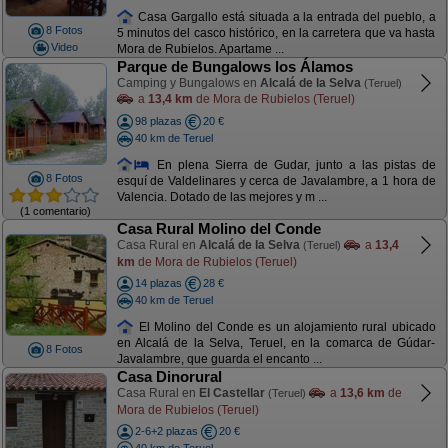
Casa Gargallo está situada a la entrada del pueblo, a
8 Fotos
5 minutos del casco histórico, en la carretera que va hasta
Video
Mora de Rubielos. Apartame ...
Parque de Bungalows los Álamos
Camping y Bungalows en
Alcalá de la Selva
(Teruel)
a
13,4 km
de Mora de Rubielos (Teruel)
98 plazas
20 €
40 km de Teruel
En plena Sierra de Gudar, junto a las pistas de
8 Fotos
esquí de Valdelinares y cerca de Javalambre, a 1 hora de
Valencia. Dotado de las mejores y m ...
(1 comentario)
Casa Rural Molino del Conde
Casa Rural en
Alcalá de la Selva
a
13,4
(Teruel)
km
de Mora de Rubielos (Teruel)
14 plazas
28 €
40 km de Teruel
El Molino del Conde es un alojamiento rural ubicado
en Alcalá de la Selva, Teruel, en la comarca de Gúdar-
8 Fotos
Javalambre, que guarda el encanto ...
Casa Dinorural
Casa Rural en
El Castellar
a
13,6 km
de
(Teruel)
Mora de Rubielos (Teruel)
2-6+2 plazas
20 €
40 km de Teruel