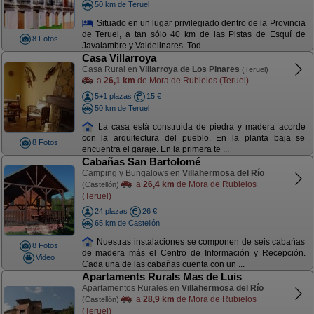
50 km de Teruel
Situado en un lugar privilegiado dentro de la Provincia
de Teruel, a tan sólo 40 km de las Pistas de Esquí de
8 Fotos
Javalambre y Valdelinares. Tod ...
Casa Villarroya
Casa Rural en
Villarroya de Los Pinares
(Teruel)
a
26,1 km
de Mora de Rubielos (Teruel)
5+1 plazas
15 €
50 km de Teruel
La casa está construida de piedra y madera acorde
con la arquitectura del pueblo. En la planta baja se
8 Fotos
encuentra el garaje. En la primera te ...
Cabañas San Bartolomé
Camping y Bungalows en
Villahermosa del Río
a
26,4 km
de Mora de Rubielos
(Castellón)
(Teruel)
24 plazas
26 €
65 km de Castellón
Nuestras instalaciones se componen de seis cabañas
8 Fotos
de madera más el Centro de Información y Recepción.
Video
Cada una de las cabañas cuenta con un ...
Apartaments Rurals Mas de Luis
Apartamentos Rurales en
Villahermosa del Río
a
28,9 km
de Mora de Rubielos
(Castellón)
(Teruel)