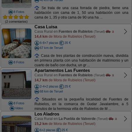
Se trata de una casa forrada de piedra, tiene una
8 Fotos
habitación con cama de 1, 50 una habitación con una
cama de 1, 35 y otra cama de 90 una ha ...
(2 comentarios)
Casa Luisa
Casa Rural en
Fuentes de Rubielos
a
(Teruel)
14,4 km
de Mora de Rubielos (Teruel)
6-8+7 plazas
35 €
67 km de Teruel
Casa de tres plantas de construcción nueva, dividida
en primera planta con una habitación de matrimonio y un
8 Fotos
cuarto de baño con ducha, un gr ...
Apartamentos Las Fuentes
Casa Rural en
Fuentes de Rubielos
a
(Teruel)
14,7 km
de Mora de Rubielos (Teruel)
2-4+2 plazas
25 €
68 km de Teruel
Situados en la pequeña localidad de Fuentes de
8 Fotos
Rubielos, en la comarca de Gudar Javalambre, a 5
Video
minutos de la hermosa villa de Rubielos de M ...
Los Aladros
Casa Rural en
La Puebla de Valverde
a
(Teruel)
15,2 km
de Mora de Rubielos (Teruel)
6+2 plazas
25 €