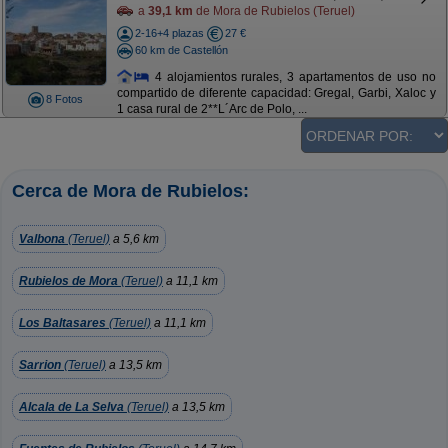
a
39,1 km
de Mora de Rubielos (Teruel)
2-16+4 plazas
27 €
60 km de Castellón
4 alojamientos rurales, 3 apartamentos de uso no
compartido de diferente capacidad: Gregal, Garbi, Xaloc y
8 Fotos
1 casa rural de 2**L´Arc de Polo, ...
Cerca de Mora de Rubielos:
Valbona
(Teruel)
a 5,6 km
Rubielos de Mora
(Teruel)
a 11,1 km
Los Baltasares
(Teruel)
a 11,1 km
Sarrion
(Teruel)
a 13,5 km
Alcala de La Selva
(Teruel)
a 13,5 km