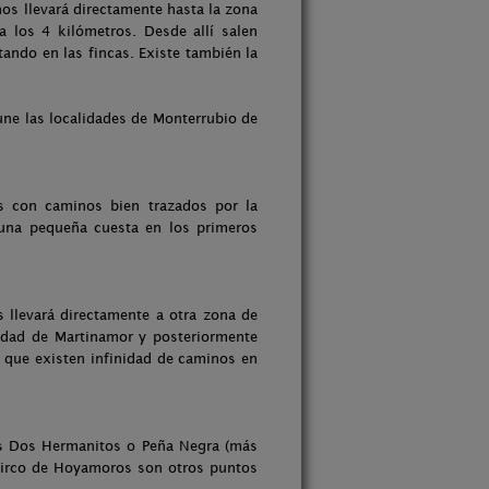
os llevará directamente hasta la zona
a los 4 kilómetros. Desde allí salen
ando en las fincas. Existe también la
une las localidades de Monterrubio de
s con caminos bien trazados por la
 una pequeña cuesta en los primeros
os llevará directamente a otra zona de
lidad de Martinamor y posteriormente
o que existen infinidad de caminos en
Los Dos Hermanitos o Peña Negra (más
 circo de Hoyamoros son otros puntos