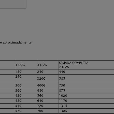
che aproximadamente
SEMANA COMPLETA
3 DÍAS
4 DÍAS
7 DÍAS
180
240
440
240
320€
585
300
400€
730
360
480
875
420
560
1020
480
640
1170
540
720
1314
570
760
1385