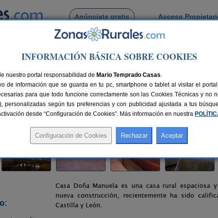
Anúnciate gratis
Acceso Propietar
Busca por pueblo
INFORMACIÓN BÁSICA SOBRE COOKIES
>
Valdemierque
> Casa Rural Doña Manuela
de nuestro portal responsabilidad de
la
Mario Temprado Casas
.
o de información que se guarda en tu pc, smartphone o tablet al visitar el port
manca)
ecesarias para que todo funcione correctamente son las Cookies Técnicas y no ne
rias), personalizadas según tus preferencias y con publicidad ajustada a tus búsq
23 km de Salamanca
Compartir:
sactivación desde “Configuración de Cookies”. Más información en nuestra
POLÍTI
Casa Doña Manuela es una casa rural espaciosa 
nueva construcción, recientemente ha sido calific
o:
Castilla y León.