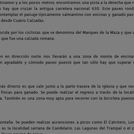
tinamor y a los pocos metros encontramos una pista a la derecha que n
n hay que cruzar la antigua carretera nacional 630. Este paseo rond
ntemplar el paisaje típicamente salmantino con encinas y ganado past
lo desde Cuatro Calzadas.
ocida por los ciclistas que se denomina del Marques de la Maza y que 
lo que fue una calzada romana.
en en dirección norte nos llevarán a una zona de monte de encina
 un agradable y cómodo paseo puesto que tan sólo hay que superar
más directo es que sale junto a la parte trasera de la iglesia y que n
fincas para ganado. Se puede realizar el regreso a través de la loca
ra. También es una zona muy apta para recorrer con la bicicleta puest
ontaña. Se pueden realizar ascensiones a picos como El Calvitero, 
a es la localidad serrana de Candelario. Las Lagunas del Trampal o el