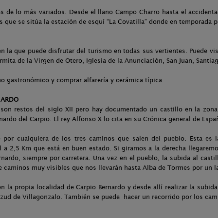
es de lo más variados. Desde el llano Campo Charro hasta el accidenta
as que se sitúa la estación de esquí “La Covatilla” donde en temporada p
 la que puede disfrutar del turismo en todas sus vertientes. Puede visi
rmita de la Virgen de Otero, Iglesia de la Anunciación, San Juan, Santi
o gastronómico y comprar alfarería y cerámica típica.
NARDO
son restos del siglo XII pero hay documentado un castillo en la zona 
nardo del Carpio. El rey Alfonso X lo cita en su Crónica general de Esp
e por cualquiera de los tres caminos que salen del pueblo. Esta es l
a 2,5 Km que está en buen estado. Si giramos a la derecha llegaremos
ernardo, siempre por carretera. Una vez en el pueblo, la subida al cas
de caminos muy visibles que nos llevarán hasta Alba de Tormes por un l
 la propia localidad de Carpio Bernardo y desde allí realizar la subid
azud de Villagonzalo. También se puede hacer un recorrido por los cam