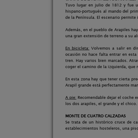
Tuvo lugar en julio de 1812 y fue u
hispano-portugués al mando del prime
de la Península. El escenario permit
Además, en el pueblo de Arapiles hay 
una gran extensión de terreno a su al
En bicicleta:
Volvemos a salir en dir
ocasión no hace falta entrar en esta
tren. Hay varios bien marcados. Atra
coger el camino de la izquierda, que 
En esta zona hay que tener cierta pr
Arapil grande está perfectamente mar
A pie:
Recomendable dejar el coche en l
los dos arapiles, el grande y el chico
MONTE DE CUATRO CALZADAS
Se trata de un histórico cruce de ca
establecimientos hosteleros, una pis