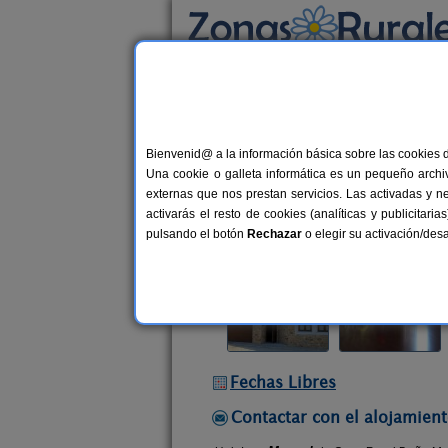
Busca por alojamiento
Alojamientos
>
Castilla y León
>
Salamanca
Bienvenid@ a la información básica sobre las cookies 
Casa Rural Doña Manue
Una cookie o galleta informática es un pequeño archiv
Casa Rural en Valdemierque (Sala
externas que nos prestan servicios. Las activadas y n
activarás el resto de cookies (analíticas y publicita
Alquiler completo
6-12+4 plazas
pulsando el botón
Rechazar
o elegir su activación/de
Fechas Libres
Contactar con el alojamient