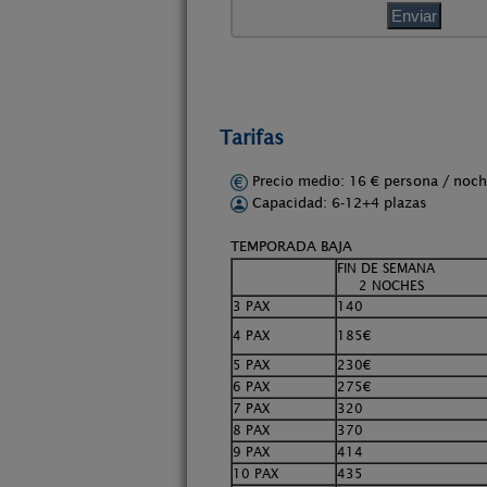
Tarifas
Precio medio: 16 € persona / no
Capacidad: 6-12+4 plazas
TEMPORADA BAJA
FIN DE SEMANA
2 NOCHES
3 PAX
140
4 PAX
185€
5 PAX
230€
6 PAX
275€
7 PAX
320
8 PAX
370
9 PAX
414
10 PAX
435