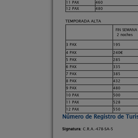
11 PAX
460
12 PAX
480
TEMPORADA ALTA
FIN SEMANA
2 noches
3 PAX
195
4 PAX
240€
5 PAX
285
6 PAX
335
7 PAX
385
8 PAX
432
9 PAX
480
10 PAX
500
11 PAX
528
12 PAX
550
Número de Registro de Tur
Signatura
: C.R.A.-478-SA-5