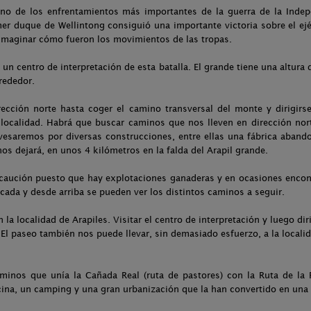
no de los enfrentamientos más importantes de la guerra de la Indepe
r duque de Wellintong consiguió una importante victoria sobre el ejér
e imaginar cómo fueron los movimientos de las tropas.
un centro de interpretación de esta batalla. El grande tiene una altura
rededor.
ección norte hasta coger el camino transversal del monte y dirigirse
 localidad. Habrá que buscar caminos que nos lleven en dirección nort
vesaremos por diversas construcciones, entre ellas una fábrica abando
nos dejará, en unos 4 kilómetros en la falda del Arapil grande.
ecaución puesto que hay explotaciones ganaderas y en ocasiones encon
cada y desde arriba se pueden ver los distintos caminos a seguir.
a localidad de Arapiles. Visitar el centro de interpretación y luego dir
. El paseo también nos puede llevar, sin demasiado esfuerzo, a la locali
minos que unía la Cañada Real (ruta de pastores) con la Ruta de la P
cina, un camping y una gran urbanización que la han convertido en una