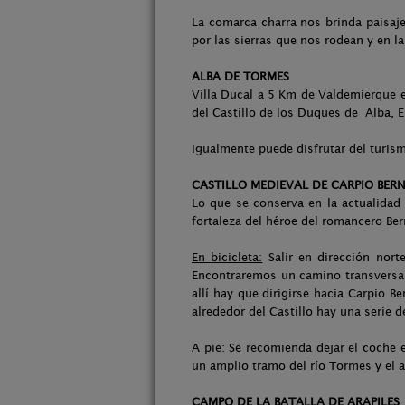
La comarca charra nos brinda paisaj
por las sierras que nos rodean y en l
ALBA DE TORMES
Villa Ducal a 5 Km de Valdemierque en
del Castillo de los Duques de Alba, E
Igualmente puede disfrutar del turism
CASTILLO MEDIEVAL DE CARPIO BER
Lo que se conserva en la actualidad 
fortaleza del héroe del romancero Ber
En bicicleta:
Salir en dirección nort
Encontraremos un camino transversal 
allí hay que dirigirse hacia Carpio B
alrededor del Castillo hay una serie 
A pie:
Se recomienda dejar el coche en
un amplio tramo del río Tormes y el 
CAMPO DE LA BATALLA DE ARAPILES