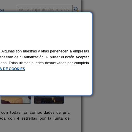
ios
-
al. Algunas son nuestras y otras pertenecen a empresas
cesitan de tu autorización. Al pulsar el botón
Aceptar
uedas. Estas últimas puedes desactivarlas por completo
CA DE COOKIES
.
y con todas las comodidades de una
ada con 4 estrellas por la Junta de