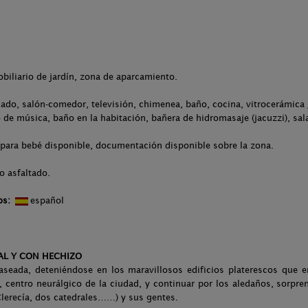
.
obiliario de jardín, zona de aparcamiento.
ado, salón-comedor, televisión, chimenea, baño, cocina, vitrocerámica 
 de música, baño en la habitación, bañera de hidromasaje (jacuzzi), sa
 para bebé disponible, documentación disponible sobre la zona.
o asfaltado.
os:
español
AL Y CON HECHIZO
aseada, deteniéndose en los maravillosos edificios platerescos que 
, centro neurálgico de la ciudad, y continuar por los aledaños, sorp
Clerecía, dos catedrales……) y sus gentes.