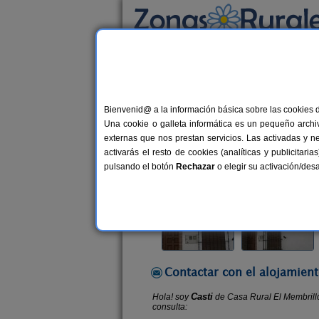
Busca por alojamiento
Alojamientos
>
Andalucía
>
Córdoba
>
Carc
Bienvenid@ a la información básica sobre las cookies 
Casa Rural El Membrill
Una cookie o galleta informática es un pequeño archiv
Casa Rural en Carcabuey (Córdoba
externas que nos prestan servicios. Las activadas y n
activarás el resto de cookies (analíticas y publicita
Alquiler completo
13 plazas
9
pulsando el botón
Rechazar
o elegir su activación/de
Contactar con el alojamient