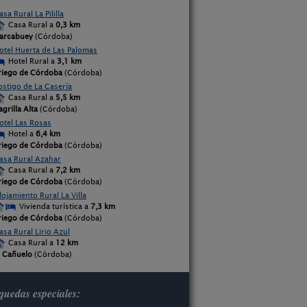
asa Rural La Pililla
Casa Rural a
0,3 km
arcabuey
(Córdoba)
otel Huerta de Las Palomas
Hotel Rural a
3,1 km
riego de Córdoba
(Córdoba)
ostigo de La Casería
Casa Rural a
5,5 km
agrilla Alta
(Córdoba)
otel Las Rosas
Hotel a
6,4 km
riego de Córdoba
(Córdoba)
asa Rural Azahar
Casa Rural a
7,2 km
riego de Córdoba
(Córdoba)
lojamiento Rural La Villa
Vivienda turística a
7,3 km
riego de Córdoba
(Córdoba)
asa Rural Lirio Azul
Casa Rural a
12 km
l Cañuelo
(Córdoba)
uedas especiales: