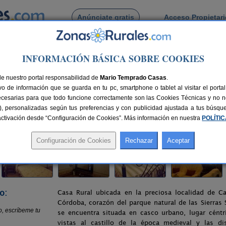
Anúnciate gratis
Acceso Propietar
Busca por pueblo
INFORMACIÓN BÁSICA SOBRE COOKIES
abuey
> Casa Rural El Membrillo
de nuestro portal responsabilidad de
o
Mario Temprado Casas
.
o de información que se guarda en tu pc, smartphone o tablet al visitar el port
)
ecesarias para que todo funcione correctamente son las Cookies Técnicas y no ne
rias), personalizadas según tus preferencias y con publicidad ajustada a tus búsq
0 km de Córdoba
Compartir:
sactivación desde “Configuración de Cookies”. Más información en nuestra
POLÍTI
o:
Casa Rural ubicada en la preciosa localidad de Ca
Córdoba, corazón del parque natural de las Sierras 
se encuentra situada en casco urbano, lugar céntr
vistas al castillo de la época medieval y las dis