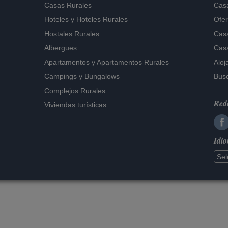
Casas Rurales
Casa
Hoteles
y
Hoteles Rurales
Ofer
Hostales Rurales
Casa
Albergues
Casa
Apartamentos
y
Apartamentos Rurales
Aloj
Campings y Bungalows
Busc
Complejos Rurales
Rede
Viviendas turísticas
Idi