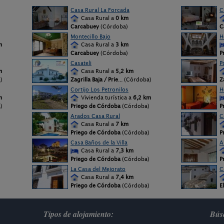
Casa Rural La Forcada
C
Casa Rural a
0 km
Carcabuey
(Córdoba)
C
Montecillo Bajo
H
m
Casa Rural a
3 km
Carcabuey
(Córdoba)
P
Casateli
P
m
Casa Rural a
5,2 km
)
Zagrilla Baja / Prie
... (Córdoba)
Z
Cortijo Los Petronilos
H
m
Vivienda turística a
6,2 km
)
Priego de Córdoba
(Córdoba)
P
Arados Casa Rural
C
Casa Rural a
7 km
)
Priego de Córdoba
(Córdoba)
P
Casa Baños de la Villa
A
Casa Rural a
7,3 km
)
Priego de Córdoba
(Córdoba)
P
La Casa del Mejorato
C
Casa Rural a
7,4 km
)
Priego de Córdoba
(Córdoba)
E
Tipos de alojamiento:
Búsq