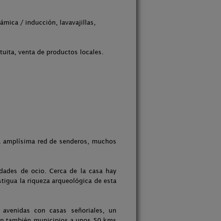
mica / inducción, lavavajillas,
tuita, venta de productos locales.
na amplísima red de senderos, muchos
dades de ocio. Cerca de la casa hay
tigua la riqueza arqueológica de esta
avenidas con casas señoriales, un
 son también municipios a unos 50 kms