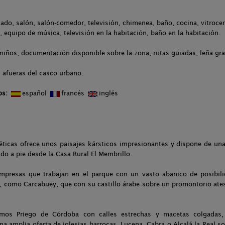
ado, salón, salón-comedor, televisión, chimenea, baño, cocina, vitrocerá
, equipo de música, televisión en la habitación, baño en la habitación.
niños, documentación disponible sobre la zona, rutas guiadas, leña gra
 afueras del casco urbano.
os:
español
francés
inglés
bbéticas ofrece unos paisajes kársticos impresionantes y dispone de u
ndo a pie desde la Casa Rural El Membrillo.
presas que trabajan en el parque con un vasto abanico de posibili
, como Carcabuey, que con su castillo árabe sobre un promontorio ates
os Priego de Córdoba con calles estrechas y macetas colgadas, 
na amplia oferta de iglesias barrocas. Lucena, Cabra o Alcalá la Real