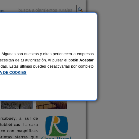
ios
-
al. Algunas son nuestras y otras pertenecen a empresas
cesitan de tu autorización. Al pulsar el botón
Aceptar
uedas. Estas últimas puedes desactivarlas por completo
CA DE COOKIES
.
rcabuey, al sur de
Subbéticas. La casa
ico con magníficas
tintas sierras que