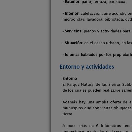
- Exterior:
patio, terraza, barbacoa.
- Interior:
calefacción, aire acondicion
microondas, lavadora, biblioteca, dvd
- Servicios:
juegos y actividades para 
- Situación:
en el casco urbano, en las
- Idiomas hablados por los propietari
Entorno y actividades
Entorno
El Parque Natural de las Sierras Su
de los cuales pueden realizarse salie
Además hay una amplia oferta de em
municipios que son visitas obligadas
tierra.
A poco más de 6 kilómetros tenem
impresionante mirador de la vega y u