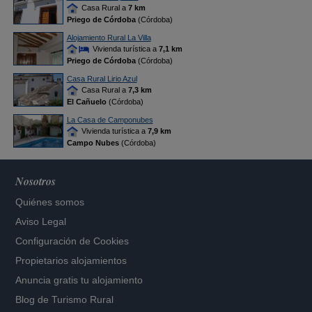
Casa Rural a
7 km
Priego de Córdoba
(Córdoba)
Alojamiento Rural La Villa
Vivienda turística a
7,1 km
Priego de Córdoba
(Córdoba)
Casa Rural Lirio Azul
Casa Rural a
7,3 km
El Cañuelo
(Córdoba)
La Casa de Camponubes
Vivienda turística a
7,9 km
Campo Nubes
(Córdoba)
Nosotros
Quiénes somos
Aviso Legal
Configuración de Cookies
Propietarios alojamientos
Anuncia gratis tu alojamiento
Blog de Turismo Rural