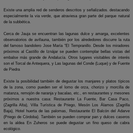
Existe una amplia red de senderos descritos y señalizados. destacando
especialmente la via verde, que atraviesa gran parte del parque natural
de la subbética.
Cerca de Jauja se encuentran las lagunas dulce y amarga, excelentes
observatorios de avifauna, también por los alrededores discurre la ruta
del famoso bandolero Jose María “El Tempranillo. Desde los miradores
próximos al Castillo de Iznájar se pueden contemplar bellas vistas del
embalse más grande de Andalucía. Otros lugares visitables de interés
son el Torcal de Antequera, y Las lagunas del Conde (Luque) y de Fuente
de Piedra
Existe la posibilidad también de degustar los manjares y platos típicos
de la zona, como pueden ser el lomo de orza, chorizo y morcilla de
matanza, remojón de naranja y bacalao, etc., en restaurantes y mesones
próximos a nuestra casa: Restaurante La Fuente, Bar Casa Paco,
(Zagrilla Alta), Villa Turística de Priego, Mesón Los Álamos (Zagrilla
Baja), Hotel huerta de las palomas, Restaurante El Balcón del Adarve
(Priego de Córdoba). También se pueden comprar pan y dulces caseros
en la aldea En Zuheros se puede degustar un fino queso de cabra
ecológico.