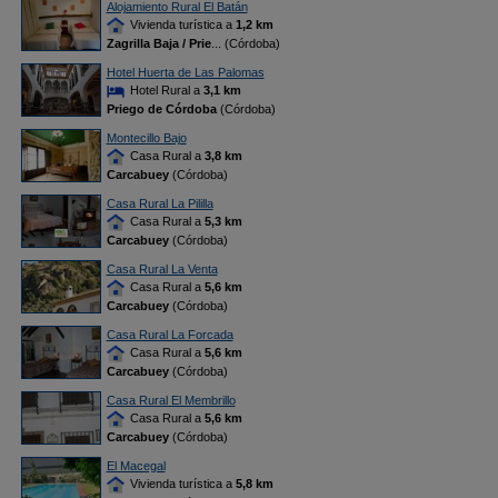
Alojamiento Rural El Batán
Vivienda turística a
1,2 km
Zagrilla Baja / Prie
... (Córdoba)
Hotel Huerta de Las Palomas
Hotel Rural a
3,1 km
Priego de Córdoba
(Córdoba)
Montecillo Bajo
Casa Rural a
3,8 km
Carcabuey
(Córdoba)
Casa Rural La Pililla
Casa Rural a
5,3 km
Carcabuey
(Córdoba)
Casa Rural La Venta
Casa Rural a
5,6 km
Carcabuey
(Córdoba)
Casa Rural La Forcada
Casa Rural a
5,6 km
Carcabuey
(Córdoba)
Casa Rural El Membrillo
Casa Rural a
5,6 km
Carcabuey
(Córdoba)
El Macegal
Vivienda turística a
5,8 km