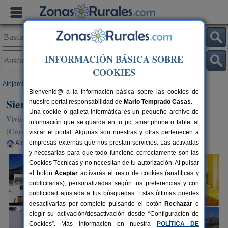
INFORMACIÓN BÁSICA SOBRE
COOKIES
Alojamientos
>
Andalucía
>
Córdoba
>
Zagrilla Alta
> Sierra Alcaide
Bienvenid@ a la información básica sobre las cookies de
Sierra Alcaide
nuestro portal responsabilidad de
Mario Temprado Casas
.
Una cookie o galleta informática es un pequeño archivo de
Vivienda turística en Zagrilla Alta / Priego de Córdoba
información que se guarda en tu pc, smartphone o tablet al
(Córdoba)
visitar el portal. Algunas son nuestras y otras pertenecen a
empresas externas que nos prestan servicios. Las activadas
Alquiler completo
7 plazas
85 km de Córdoba
y necesarias para que todo funcione correctamente son las
Cookies Técnicas y no necesitan de tu autorización. Al pulsar
el botón
Aceptar
activarás el resto de cookies (analíticas y
publicitarias), personalizadas según tus preferencias y con
publicidad ajustada a tus búsquedas. Estas últimas puedes
desactivarlas por completo pulsando el botón
Rechazar
o
elegir su activación/desactivación desde “Configuración de
Cookies”. Más información en nuestra
POLÍTICA DE