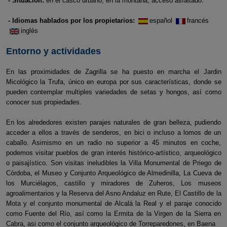
- Situación:
en el casco urbano, en la montaña, acceso asfaltado.
- Idiomas hablados por los propietarios:
español
francés
inglés
Entorno y actividades
En las proximidades de Zagrilla se ha puesto en marcha el Jardin
Micológico la Trufa, único en europa por sus características, donde se
pueden contemplar multiples variedades de setas y hongos, así como
conocer sus propiedades.
En los alrededores existen parajes naturales de gran belleza, pudiendo
acceder a ellos a través de senderos, en bici o incluso a lomos de un
caballo. Asimismo en un radio no superior a 45 minutos en coche,
podemos visitar pueblos de gran interés histórico-artístico, arqueológico
o paisajístico. Son visitas ineludibles la Villa Monumental de Priego de
Córdoba, el Museo y Conjunto Arqueológico de Almedinilla, La Cueva de
los Murciélagos, castillo y miradores de Zuheros, Los museos
agroalimentarios y la Reserva del Asno Andaluz en Rute, El Castillo de la
Mota y el conjunto monumental de Alcalá la Real y el paraje conocido
como Fuente del Río, así como la Ermita de la Virgen de la Sierra en
Cabra, asi como el conjunto arqueológico de Torreparedones, en Baena