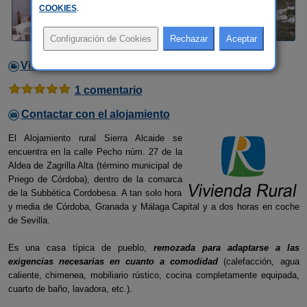
COOKIES
.
Video
1 comentario
Contactar con el alojamiento
El Alojamiento rural Sierra Alcaide se
encuentra en la calle Pecho núm. 27 de la
Aldea de Zagrilla Alta (término municipal de
Priego de Córdoba), dentro de la comarca
de la Subbética Cordobesa. A tan solo hora
y media de Córdoba, Granada y Málaga Capital y a dos horas en coche
de Sevilla.
Es una casa típica de pueblo,
remozada para adaptarse a las
exigencias necesarias en cuanto a comodidad
(calefacción, agua
caliente, chimenea, mobiliario rústico, cocina completamente equipada,
cuarto de baño, lavadora, etc.).