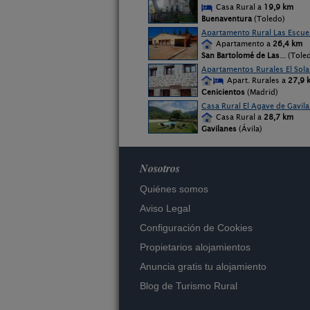
Casa Rural a
19,9 km
Buenaventura
(Toledo)
Apartamento Rural Las Escue
Apartamento a
26,4 km
San Bartolomé de Las
... (Tole
Apartamentos Rurales El Sola
Apart. Rurales a
27,9 
Cenicientos
(Madrid)
Casa Rural El Agave de Gavil
Casa Rural a
28,7 km
Gavilanes
(Ávila)
Nosotros
Quiénes somos
Aviso Legal
Configuración de Cookies
Propietarios alojamientos
Anuncia gratis tu alojamiento
Blog de Turismo Rural