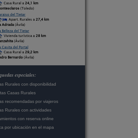
Casa Rural a
24,1 km
ontesclaros
(Toledo)
araiso del Tietar
Apart. Rurales a
27,4 km
a Adrada
(Ávila)
a Belleza del Tietar
Vivienda turística a
28 km
anzahita
(Ávila)
a Casita del Portal
Casa Rural a
29,2 km
edro Bernardo
(Ávila)
uedas especiales:
s Rurales con disponibilidad
tas Casas Rurales
s recomendadas por viajeros
s Rurales con actividades
amientos con reserva online
a por ubicación en el mapa