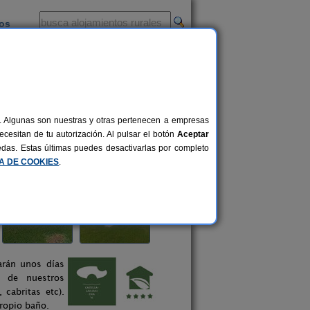
ios
-
al. Algunas son nuestras y otras pertenecen a empresas
cesitan de tu autorización. Al pulsar el botón
Aceptar
uedas. Estas últimas puedes desactivarlas por completo
CA DE COOKIES
.
arán unos días
a de nuestros
 cabritas etc).
ropio baño.