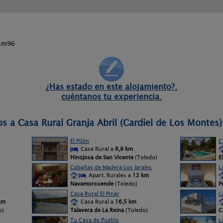
 km96
¿Has estado en este alojamiento?,
cuéntanos tu experiencia.
s a Casa Rural Granja Abril (Cardiel de Los Montes)
El Pilón
C
Casa Rural a
6,9 km
Hinojosa de San Vicente
(Toledo)
E
Cabañas de Madera Los Jarales
L
Apart. Rurales a
12 km
Navamorcuende
(Toledo)
P
Casa Rural El Pinar
L
km
Casa Rural a
16,5 km
o)
Talavera de La Reina
(Toledo)
C
Tu Casa de Pueblo
L