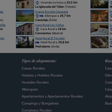
Vivienda turística a
20,5 km
La Iglesuela del Tiétar
(Toledo)
M
las
Granja Escuela Casavieja
P
Albergue a
26,7 km
do)
Casavieja
(Ávila)
L
nillo
Casa Rural Los Caños
L
km
Casa Rural a
28 km
Cenicientos
(Madrid)
L
anes
Hotel Rural El Torreón
L
Hotel Rural a
28,8 km
Piedralaves
(Ávila)
P
Tipos de alojamiento:
Búsq
Casas Rurales
Casa
Hoteles
y
Hoteles Rurales
Ofer
Hostales Rurales
Casa
Albergues
Casa
Apartamentos
y
Apartamentos Rurales
Aloj
Campings y Bungalows
Busc
Complejos Rurales