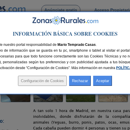
Anúnciate gratis
Acceso Propietar
Busca por pueblo
INFORMACIÓN BÁSICA SOBRE COOKIES
>
Cardiel de Los Montes
> Casa Rural Granja Abril
de nuestro portal responsabilidad de
l
Mario Temprado Casas
.
o de información que se guarda en tu pc, smartphone o tablet al visitar el port
s (Toledo)
ecesarias para que todo funcione correctamente son las Cookies Técnicas y no ne
rias), personalizadas según tus preferencias y con publicidad ajustada a tus búsq
68 km de Toledo
Compartir:
sactivación desde “Configuración de Cookies”. Más información en nuestra
POLÍTI
A tan solo 1 hora de Madrid, en nuestra casa par
inolvidables, donde disfrutarán de la compañí
o:
animales (Yeguas, burro, ponis, patos, ocas, emus,
Cada cabaña pueden dormir 4 personas y tienen su p