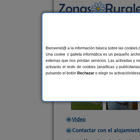
Busca por alojamiento
Alojamientos
>
Castilla-La Mancha
>
Toledo
Bienvenid@ a la información básica sobre las cookies 
Casa Rural Granja Abri
Una cookie o galleta informática es un pequeño archiv
Casa Rural en Cardiel de Los Monte
externas que nos prestan servicios. Las activadas y n
activarás el resto de cookies (analíticas y publicita
Alquiler completo
10-20 plazas
pulsando el botón
Rechazar
o elegir su activación/de
Video
Contactar con el alojamient