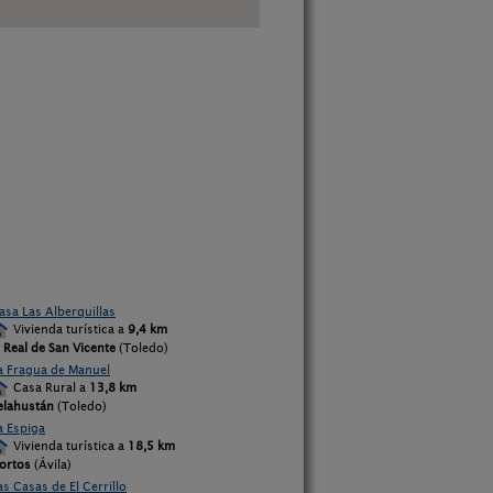
asa Las Alberquillas
Vivienda turística a
9,4 km
l Real de San Vicente
(Toledo)
a Fragua de Manuel
Casa Rural a
13,8 km
elahustán
(Toledo)
a Espiga
Vivienda turística a
18,5 km
ortos
(Ávila)
as Casas de El Cerrillo