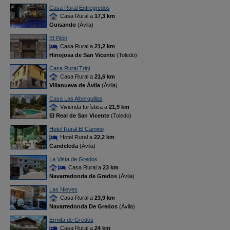
Casa Rural Entregredos
Casa Rural a
17,3 km
Guisando
(Ávila)
El Pilón
Casa Rural a
21,2 km
Hinojosa de San Vicente
(Toledo)
Casa Rural Trini
Casa Rural a
21,6 km
Villanueva de Ávila
(Ávila)
Casa Las Alberquillas
Vivienda turística a
21,9 km
El Real de San Vicente
(Toledo)
Hotel Rural El Camino
Hotel Rural a
22,2 km
Candeleda
(Ávila)
La Vista de Gredos
Casa Rural a
23 km
Navarredonda de Gredos
(Ávila)
Las Nieves
Casa Rural a
23,9 km
Navarredonda De Gredos
(Ávila)
Ermita de Gredos
Casa Rural a
24 km