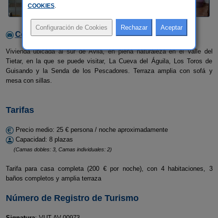
COOKIES
.
Contactar con el alojamiento
Vivienda ubicada al sur de Ávila, en plena naturaleza en el Valle del
Tietar, en la que se puede visitar, La Cueva del Águila, Los Toros de
Guisando y la Senda de los Pescadores. Terraza amplia con sofá y
mesa con sillas.
Tarifas
Precio medio: 25 € persona / noche aproximadamente
Capacidad: 8 plazas
(Camas dobles: 3, Camas individuales: 2)
Tarifa para casa completa (200 € por noche), con 4 habitaciones, 3
baños completos y amplia terraza
Número de Registro de Turismo
Signatura
: VUT-AV-00973