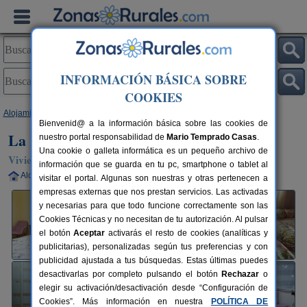
INFORMACIÓN BÁSICA SOBRE
COOKIES
Alojamientos
>
Castilla y León
>
Ávila
>
Lanzahita
> La Belleza del Tietar
Bienvenid@ a la información básica sobre las cookies de
La Belleza del Tietar
nuestro portal responsabilidad de
Mario Temprado Casas
.
Una cookie o galleta informática es un pequeño archivo de
Vivienda turística en Lanzahita (Ávila)
información que se guarda en tu pc, smartphone o tablet al
Alquiler completo
8 plazas
95 km de Ávila
visitar el portal. Algunas son nuestras y otras pertenecen a
empresas externas que nos prestan servicios. Las activadas
y necesarias para que todo funcione correctamente son las
Cookies Técnicas y no necesitan de tu autorización. Al pulsar
el botón
Aceptar
activarás el resto de cookies (analíticas y
publicitarias), personalizadas según tus preferencias y con
publicidad ajustada a tus búsquedas. Estas últimas puedes
desactivarlas por completo pulsando el botón
Rechazar
o
elegir su activación/desactivación desde “Configuración de
Cookies”. Más información en nuestra
POLÍTICA DE