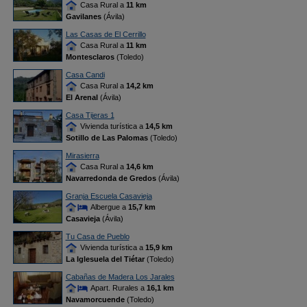
Casa Rural a
11 km
Gavilanes
(Ávila)
Las Casas de El Cerrillo
Casa Rural a
11 km
Montesclaros
(Toledo)
Casa Candi
Casa Rural a
14,2 km
El Arenal
(Ávila)
Casa Tijeras 1
Vivienda turística a
14,5 km
Sotillo de Las Palomas
(Toledo)
Mirasierra
Casa Rural a
14,6 km
Navarredonda de Gredos
(Ávila)
Granja Escuela Casavieja
Albergue a
15,7 km
Casavieja
(Ávila)
Tu Casa de Pueblo
Vivienda turística a
15,9 km
La Iglesuela del Tiétar
(Toledo)
Cabañas de Madera Los Jarales
Apart. Rurales a
16,1 km
Navamorcuende
(Toledo)