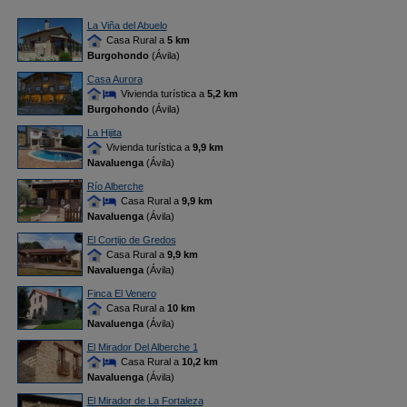
La Viña del Abuelo
Casa Rural a
5 km
Burgohondo
(Ávila)
Casa Aurora
Vivienda turística a
5,2 km
Burgohondo
(Ávila)
La Hijita
Vivienda turística a
9,9 km
Navaluenga
(Ávila)
Río Alberche
Casa Rural a
9,9 km
Navaluenga
(Ávila)
El Cortijo de Gredos
Casa Rural a
9,9 km
Navaluenga
(Ávila)
Finca El Venero
Casa Rural a
10 km
Navaluenga
(Ávila)
El Mirador Del Alberche 1
Casa Rural a
10,2 km
Navaluenga
(Ávila)
El Mirador de La Fortaleza