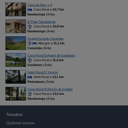
Casa de Ana I y II
Casa Rural a
10,7 km
Navaluenga
(Ávila)
El Pajar Navaluenga
Casa Rural a
10,9 km
Navaluenga
(Ávila)
Granja Escuela Casavieja
Albergue a
11,1 km
Casavieja
(Ávila)
Casa Rural El Agave de Gavilanes
Casa Rural a
11,4 km
Gavilanes
(Ávila)
Hotel Rural El Torreón
Hotel Rural a
13,1 km
Piedralaves
(Ávila)
Casa Rural El Rincón de Gredos
Casa Rural a
13,5 km
Navaluenga
(Ávila)
Nosotros
Quiénes somos