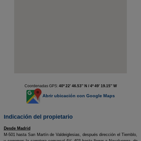
Coordenadas GPS:
40º 22' 46.53'' N / 4º 49' 19.15'' W
Abrir ubicación con Google Maps
Indicación del propietario
Desde Madrid
M-501 hasta San Martín de Valdeiglesias, después dirección el Tiemblo,
y cogemos la carretera comarcal AV- 403 hasta llegar a Navaluenga, de