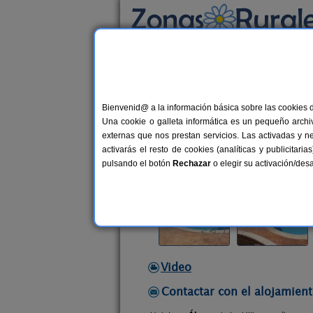
Busca por alojamiento
Alojamientos
>
Castilla y León
>
Ávila
>
Nava
Bienvenid@ a la información básica sobre las cookies 
La Hijita
Una cookie o galleta informática es un pequeño archiv
Vivienda turística en Navaluenga (Á
externas que nos prestan servicios. Las activadas y n
activarás el resto de cookies (analíticas y publicita
Alquiler completo
2-22 plazas
pulsando el botón
Rechazar
o elegir su activación/de
Video
Contactar con el alojamient