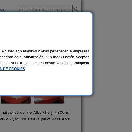
ios
-
al. Algunas son nuestras y otras pertenecen a empresas
cesitan de tu autorización. Al pulsar el botón
Aceptar
uedas. Estas últimas puedes desactivarlas por completo
CA DE COOKIES
.
s naturales del río Alberche y a 300 m
redos, gran viña en la parte trasera de