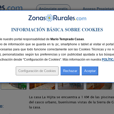
Anúnciate gratis
Acceso Propietar
Busca por pueblo
INFORMACIÓN BÁSICA SOBRE COOKIES
luenga
> La Hijita
de nuestro portal responsabilidad de
Mario Temprado Casas
.
o de información que se guarda en tu pc, smartphone o tablet al visitar el port
vila)
ecesarias para que todo funcione correctamente son las Cookies Técnicas y no ne
rias), personalizadas según tus preferencias y con publicidad ajustada a tus búsq
40 km de Ávila
Compartir:
sactivación desde “Configuración de Cookies”. Más información en nuestra
POLÍTI
La casa La Hijita se encuentra a 1 KM de las piscina
del casco urbano, buenísimas vistas de la Sierra de G
o:
la casa.