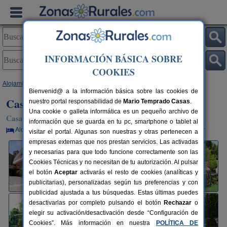
INFORMACIÓN BÁSICA SOBRE
COOKIES
Alojamientos
>
Cantabria
>
Isla
> Casa Rural Hospedaje Javier
Bienvenid@ a la información básica sobre las cookies de
Casa Rural Hospedaje Javier
nuestro portal responsabilidad de
Mario Temprado Casas
.
Una cookie o galleta informática es un pequeño archivo de
Casa Rural en Isla (Cantabria)
información que se guarda en tu pc, smartphone o tablet al
Alquiler por habitaciones
2-24+10 plazas
30 km de Santander
visitar el portal. Algunas son nuestras y otras pertenecen a
empresas externas que nos prestan servicios. Las activadas
y necesarias para que todo funcione correctamente son las
Cookies Técnicas y no necesitan de tu autorización. Al pulsar
el botón
Aceptar
activarás el resto de cookies (analíticas y
publicitarias), personalizadas según tus preferencias y con
publicidad ajustada a tus búsquedas. Estas últimas puedes
desactivarlas por completo pulsando el botón
Rechazar
o
elegir su activación/desactivación desde “Configuración de
Cookies”. Más información en nuestra
POLÍTICA DE