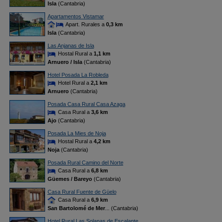
Isla
(Cantabria)
Apartamentos Vistamar
Apart. Rurales a
0,3 km
Isla
(Cantabria)
Las Anjanas de Isla
Hostal Rural a
1,1 km
Arnuero / Isla
(Cantabria)
Hotel Posada La Robleda
Hotel Rural a
2,1 km
Arnuero
(Cantabria)
Posada Casa Rural Casa Azaga
Casa Rural a
3,6 km
Ajo
(Cantabria)
Posada La Mies de Noja
Hostal Rural a
4,2 km
Noja
(Cantabria)
Posada Rural Camino del Norte
Casa Rural a
6,8 km
Güemes / Bareyo
(Cantabria)
Casa Rural Fuente de Güelo
Casa Rural a
6,9 km
San Bartolomé de Mer
... (Cantabria)
Hotel Rural Las Solanas de Escalante