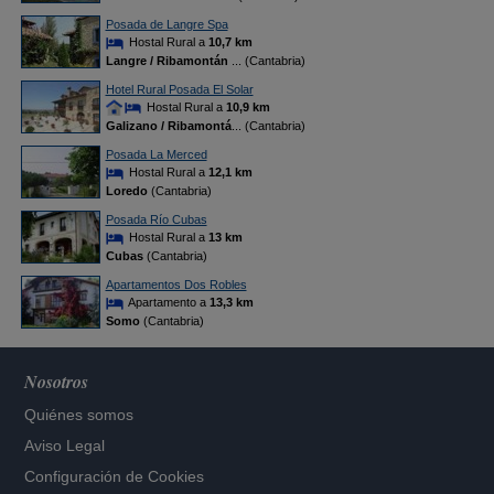
Posada de Langre Spa
Hostal Rural a
10,7 km
Langre / Ribamontán
... (Cantabria)
Hotel Rural Posada El Solar
Hostal Rural a
10,9 km
Galizano / Ribamontá
... (Cantabria)
Posada La Merced
Hostal Rural a
12,1 km
Loredo
(Cantabria)
Posada Río Cubas
Hostal Rural a
13 km
Cubas
(Cantabria)
Apartamentos Dos Robles
Apartamento a
13,3 km
Somo
(Cantabria)
Nosotros
Quiénes somos
Aviso Legal
Configuración de Cookies