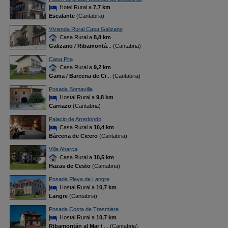
Hotel Rural a
7,7 km
Escalante
(Cantabria)
Vivienda Rural Casa Galizano
Casa Rural a
8,8 km
Galizano / Ribamontá
... (Cantabria)
Casa Pita
Casa Rural a
9,2 km
Gama / Barcena de Ci
... (Cantabria)
Posada Somavilla
Hostal Rural a
9,8 km
Carriazo
(Cantabria)
Palacio de Arredondo
Casa Rural a
10,4 km
Bárcena de Cicero
(Cantabria)
Villa Abarca
Casa Rural a
10,5 km
Hazas de Cesto
(Cantabria)
Posada Playa de Langre
Hostal Rural a
10,7 km
Langre
(Cantabria)
Posada Costa de Trasmiera
Hostal Rural a
10,7 km
Ribamontán al Mar /
... (Cantabria)