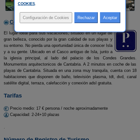
COOKIES
.
Contactar con el alojamiento
El lugar ideal para sus vacaciones, situado en un lugar de
gran belleza, conocido por la gran calidad de sus playas y
su entorno. No pierda una oportunidad única de conocer Isla
y a su gente. Ubicado en el Casco antiguo de Isla, junto a
la iglesia principal, al lado del palacio de los Condes Grandes.
Monumentos arquitectonicos de Cantabria. A 2 minutos en coche de las
playas de Cantabria. Situada en una zona muy tranquila, cuenta con 18
habitaciones que disponen de baño, televisión plasma, tdt, dvd, canal
satélite digital, terraza, calefacción y conexión adsl gratuita.
Tarifas
Precio medio: 17 € persona / noche aproximadamente
Capacidad: 2-24+10 plazas
.
Número de Registro de Turismo