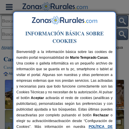
INFORMACIÓN BÁSICA SOBRE
COOKIES
Alojamientos
>
Castilla y León
>
Ávila
>
Carrascalejo
> Casa Rural La Fragua
Bienvenid@ a la información básica sobre las cookies de
Casa Rural La Fragua
nuestro portal responsabilidad de
Mario Temprado Casas
.
Una cookie o galleta informática es un pequeño archivo de
Casa Rural en Carrascalejo (Ávila)
información que se guarda en tu pc, smartphone o tablet al
Alquiler completo
6+1 plazas
72 km de Ávila
visitar el portal. Algunas son nuestras y otras pertenecen a
empresas externas que nos prestan servicios. Las activadas
y necesarias para que todo funcione correctamente son las
Cookies Técnicas y no necesitan de tu autorización. Al pulsar
el botón
Aceptar
activarás el resto de cookies (analíticas y
publicitarias), personalizadas según tus preferencias y con
publicidad ajustada a tus búsquedas. Estas últimas puedes
desactivarlas por completo pulsando el botón
Rechazar
o
elegir su activación/desactivación desde “Configuración de
Cookies”. Más información en nuestra
POLÍTICA DE