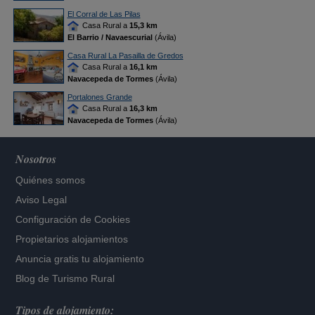
El Corral de Las Pilas
Casa Rural a
15,3 km
El Barrio / Navaescurial
(Ávila)
Casa Rural La Pasailla de Gredos
Casa Rural a
16,1 km
Navacepeda de Tormes
(Ávila)
Portalones Grande
Casa Rural a
16,3 km
Navacepeda de Tormes
(Ávila)
Nosotros
Quiénes somos
Aviso Legal
Configuración de Cookies
Propietarios alojamientos
Anuncia gratis tu alojamiento
Blog de Turismo Rural
Tipos de alojamiento: