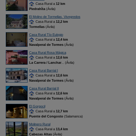
Casa Rural a
12 km
Piedrahíta
(Ávila)
El Molino de Tormellas. Vivegredos
Casa Rural a
12,2 km
Tormellas
(Ávila)
Casa Rural Tío Eulogio
Casa Rural a
12,4 km
Navalperal de Tormes
(Ávila)
Casa Rural Rosa Mágica
Casa Rural a
12,6 km
La Carrera / Lanchar
... (Ávila)
Casa Rural Barrial I
Casa Rural a
12,6 km
Navalperal de Tormes
(Ávila)
Casa Rural Barrial II
Casa Rural a
12,6 km
Navalperal de Tormes
(Ávila)
El Gorgocil
Casa Rural a
12,7 km
Puente del Congosto
(Salamanca)
Molinero Rural
Casa Rural a
13,4 km
Cabezas Altas
(Ávila)