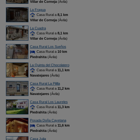
Villar de Corneja
(Ávila)
La Fragua
Casa Rural a
8,1 km
Villar de Corneja
(Ávila)
La Cuadra
Casa Rural a
8,1 km
Villar de Corneja
(Ávila)
Casa Rural Los Sueños
Casa Rural a
10 km
Piedrahita
(Ávila)
La Quinta del Chocolatero
Casa Rural a
11,1 km
Navatejares
(Ávila)
Casa Rural La Pililla
Casa Rural a
11,2 km
Navatejares
(Ávila)
Casa Rural Los Laureles
Casa Rural a
11,3 km
Piedrahita
(Ávila)
Posada Doña Cayetana
Casa Rural a
11,6 km
Piedrahita
(Ávila)
Casa Julia