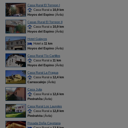
Casa Rural El Torreon I
Casa Rural a
10,9 km
Hoyos del Espino
(Ávila)
Casas Rural El Torreon II
Casa Rural a
10,9 km
Hoyos del Espino
(Ávila)
Hotel Galayos
Hotel a
11 km
Hoyos del Espino
(Ávila)
Casa Rural Tío Carlillos
Casa Rural a
11 km
Hoyos del Espino
(Ávila)
Casa Rural La Fragua
Casa Rural a
12,4 km
Carrascalejo
(Ávila)
Casa Julia
Casa Rural a
12,6 km
Piedrahíta
(Ávila)
Casa Rural Los Laureles
Casa Rural a
12,8 km
Piedrahita
(Ávila)
Posada Doña Cayetana
Casa Rural a
12,8 km