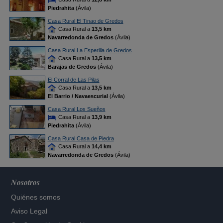
Piedrahita
(Ávila)
Casa Rural El Tinao de Gredos
Casa Rural a
13,5 km
Navarredonda de Gredos
(Ávila)
Casa Rural La Esperilla de Gredos
Casa Rural a
13,5 km
Barajas de Gredos
(Ávila)
El Corral de Las Pilas
Casa Rural a
13,5 km
El Barrio / Navaescurial
(Ávila)
Casa Rural Los Sueños
Casa Rural a
13,9 km
Piedrahita
(Ávila)
Casa Rural Casa de Piedra
Casa Rural a
14,4 km
Navarredonda de Gredos
(Ávila)
Nosotros
Quiénes somos
Aviso Legal