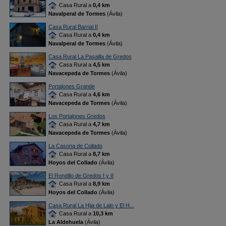
Casa Rural a
0,4 km
Navalperal de Tormes
(Ávila)
Casa Rural Barrial II
Casa Rural a
0,4 km
Navalperal de Tormes
(Ávila)
Casa Rural La Pasailla de Gredos
Casa Rural a
4,5 km
Navacepeda de Tormes
(Ávila)
Portalones Grande
Casa Rural a
4,6 km
Navacepeda de Tormes
(Ávila)
Los Portalones Gredos
Casa Rural a
4,7 km
Navacepeda de Tormes
(Ávila)
La Casona de Collado
Casa Rural a
8,7 km
Hoyos del Collado
(Ávila)
El Rondillo de Gredos I y II
Casa Rural a
8,9 km
Hoyos del Collado
(Ávila)
Casa Rural La Hija de Lalo y El H...
Casa Rural a
10,3 km
La Aldehuela
(Ávila)