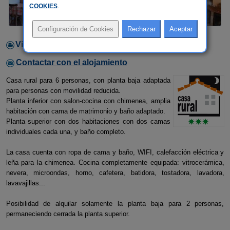
COOKIES
.
Video
Contactar con el alojamiento
Casa rural para 6 personas, con planta baja adaptada
para personas con movilidad reducida.
Planta inferior con salon-cocina con chimenea, amplia
habitación con cama de matrimonio y baño adaptado.
Planta superior con dos habitaciones con dos camas
individuales cada una, y baño completo.
La casa cuenta con ropa de cama y baño, WIFI, calefacción eléctrica y
leña para la chimenea. Cocina completamente equipada: vitrocerámica,
nevera, microondas, horno, cafetera, batidora, tostadora, lavadora,
lavavajillas...
Posibilidad de alquilar solamente la planta baja para 2 personas,
permaneciendo cerrada la planta superior.