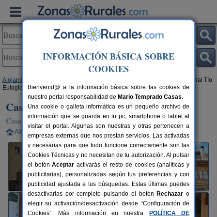
INFORMACIÓN BÁSICA SOBRE
COOKIES
Alojamientos
>
Castilla y León
>
Ávila
>
Navalperal de Tormes
> Casa Rural Tío
Bienvenid@ a la información básica sobre las cookies de
Eulogio
nuestro portal responsabilidad de
Mario Temprado Casas
.
Casa Rural Tío Eulogio
Una cookie o galleta informática es un pequeño archivo de
información que se guarda en tu pc, smartphone o tablet al
Casa Rural en Navalperal de Tormes (Ávila)
visitar el portal. Algunas son nuestras y otras pertenecen a
Alquiler completo
6+1 plazas
82 km de Ávila
empresas externas que nos prestan servicios. Las activadas
y necesarias para que todo funcione correctamente son las
Cookies Técnicas y no necesitan de tu autorización. Al pulsar
el botón
Aceptar
activarás el resto de cookies (analíticas y
publicitarias), personalizadas según tus preferencias y con
publicidad ajustada a tus búsquedas. Estas últimas puedes
desactivarlas por completo pulsando el botón
Rechazar
o
elegir su activación/desactivación desde “Configuración de
Cookies”. Más información en nuestra
POLÍTICA DE