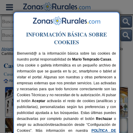
INFORMACIÓN BÁSICA SOBRE
COOKIES
Alojamientos
>
Castilla y León
>
Ávila
>
Hoyos del Espino
> Casa Rural Tío
Bienvenid@ a la información básica sobre las cookies de
Carlillos
nuestro portal responsabilidad de
Mario Temprado Casas
.
Casa Rural Tío Carlillos
Una cookie o galleta informática es un pequeño archivo de
información que se guarda en tu pc, smartphone o tablet al
Casa Rural en Hoyos del Espino (Ávila)
visitar el portal. Algunas son nuestras y otras pertenecen a
Alquiler completo
6 plazas
68 km de Ávila
empresas externas que nos prestan servicios. Las activadas
y necesarias para que todo funcione correctamente son las
Cookies Técnicas y no necesitan de tu autorización. Al pulsar
el botón
Aceptar
activarás el resto de cookies (analíticas y
publicitarias), personalizadas según tus preferencias y con
publicidad ajustada a tus búsquedas. Estas últimas puedes
desactivarlas por completo pulsando el botón
Rechazar
o
elegir su activación/desactivación desde “Configuración de
Cookies”. Más información en nuestra
POLÍTICA DE