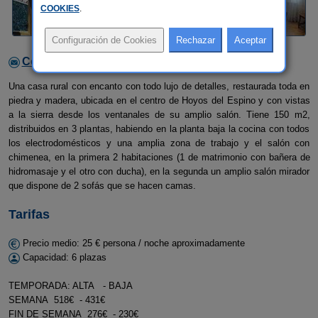
COOKIES
.
Contactar con el alojamiento
Una casa rural con encanto con todo lujo de detalles, restaurada toda en
piedra y madera, ubicada en el centro de Hoyos del Espino y con vistas
a la sierra desde los ventanales de su amplio salón. Tiene 150 m2,
distribuidos en 3 plantas, habiendo en la planta baja la cocina con todos
los electrodomésticos y una amplia zona de trabajo y el salón con
chimenea, en la primera 2 habitaciones (1 de matrimonio con bañera de
hidromasaje y el otro con ducha), en la segunda un amplio salón mirador
que dispone de 2 sofás que se hacen camas.
Tarifas
Precio medio: 25 € persona / noche aproximadamente
Capacidad: 6 plazas
TEMPORADA: ALTA - BAJA
SEMANA 518€ - 431€
FIN DE SEMANA 276€ - 230€