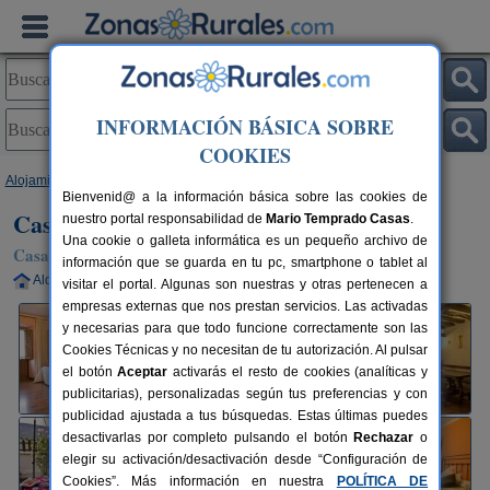
INFORMACIÓN BÁSICA SOBRE
COOKIES
Alojamientos
>
Navarra
>
San Martin de Améscoa
> Casa Rural Lazkano
Bienvenid@ a la información básica sobre las cookies de
Casa Rural Lazkano
nuestro portal responsabilidad de
Mario Temprado Casas
.
Una cookie o galleta informática es un pequeño archivo de
Casa Rural en San Martin de Améscoa (Navarra)
información que se guarda en tu pc, smartphone o tablet al
Alquiler completo
4-8+2 plazas
63 km de Pamplona
visitar el portal. Algunas son nuestras y otras pertenecen a
empresas externas que nos prestan servicios. Las activadas
y necesarias para que todo funcione correctamente son las
Cookies Técnicas y no necesitan de tu autorización. Al pulsar
el botón
Aceptar
activarás el resto de cookies (analíticas y
publicitarias), personalizadas según tus preferencias y con
publicidad ajustada a tus búsquedas. Estas últimas puedes
desactivarlas por completo pulsando el botón
Rechazar
o
elegir su activación/desactivación desde “Configuración de
Cookies”. Más información en nuestra
POLÍTICA DE