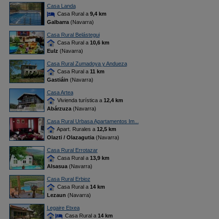
Casa Landa
Casa Rural a
9,4 km
Galbarra
(Navarra)
Casa Rural Belástegui
Casa Rural a
10,6 km
Eulz
(Navarra)
Casa Rural Zumadoya y Andueza
Casa Rural a
11 km
Gastiáin
(Navarra)
Casa Artea
Vivienda turística a
12,4 km
Abárzuza
(Navarra)
Casa Rural Urbasa Apartamentos Im...
Apart. Rurales a
12,5 km
Olazti / Olazagutia
(Navarra)
Casa Rural Errotazar
Casa Rural a
13,9 km
Alsasua
(Navarra)
Casa Rural Erbioz
Casa Rural a
14 km
Lezaun
(Navarra)
Legaire Etxea
Casa Rural a
14 km