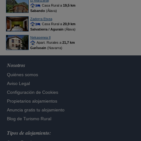
El Manzanal
Casa Rural a
19,5 km
Sabando
(Álava)
Zadorra Etxea
Casa Rural a
20,9 km
Salvatierra / Agurain
(Álava)
Nekasenea II
Apart. Rurales a
21,7 km
Garísoain
(Navarra)
Nosotros
Quiénes somos
Aviso Legal
Configuración de Cookies
Propietarios alojamientos
Anuncia gratis tu alojamiento
Blog de Turismo Rural
Tipos de alojamiento: