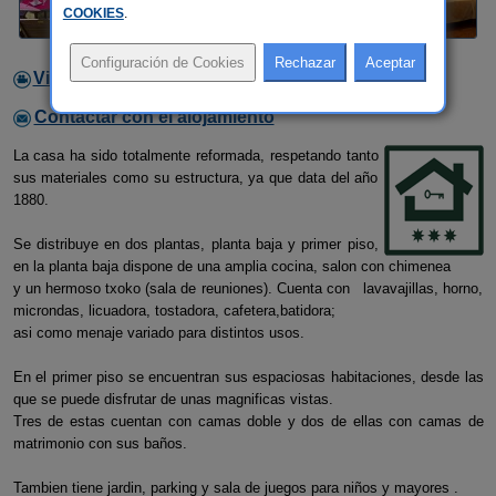
COOKIES
.
Video
Contactar con el alojamiento
La casa ha sido totalmente reformada, respetando tanto
sus materiales como su estructura, ya que data del año
1880.
Se distribuye en dos plantas, planta baja y primer piso,
en la planta baja dispone de una amplia cocina, salon con chimenea
y un hermoso txoko (sala de reuniones). Cuenta con lavavajillas, horno,
microndas, licuadora, tostadora, cafetera,batidora;
asi como menaje variado para distintos usos.
En el primer piso se encuentran sus espaciosas habitaciones, desde las
que se puede disfrutar de unas magnificas vistas.
Tres de estas cuentan con camas doble y dos de ellas con camas de
matrimonio con sus baños.
Tambien tiene jardin, parking y sala de juegos para niños y mayores .