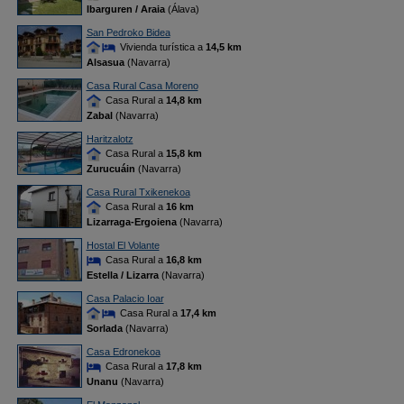
Ibarguren / Araia
(Álava)
San Pedroko Bidea
Vivienda turística a
14,5 km
Alsasua
(Navarra)
Casa Rural Casa Moreno
Casa Rural a
14,8 km
Zabal
(Navarra)
Haritzalotz
Casa Rural a
15,8 km
Zurucuáin
(Navarra)
Casa Rural Txikenekoa
Casa Rural a
16 km
Lizarraga-Ergoiena
(Navarra)
Hostal El Volante
Casa Rural a
16,8 km
Estella / Lizarra
(Navarra)
Casa Palacio Ioar
Casa Rural a
17,4 km
Sorlada
(Navarra)
Casa Edronekoa
Casa Rural a
17,8 km
Unanu
(Navarra)