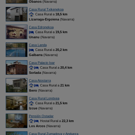
Obanos
(Navarra)
Casa Rural Txikenekoa
Casa Rural a
18,5 km
Lizarraga-Ergoiena
(Navarra)
Casa Edronekoa
Casa Rural a
19,5 km
Unanu
(Navarra)
Casa Landa
Casa Rural a
20,2 km
Galbarra
(Navarra)
Casa Palacio Ioar
Casa Rural a
20,4 km
Sorlada
(Navarra)
Casa Atostarra
Casa Rural a
21 km
Ibero
(Navarra)
Casa Rural Loretxea
Casa Rural a
21,5 km
Izcue
(Navarra)
Pensión Ostadar
Hostal Rural a
22,3 km
Los Arcos
(Navarra)
Casa Rural Zumadoya y Andueza