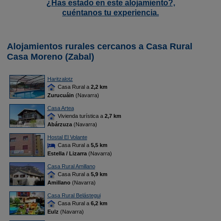
¿Has estado en este alojamiento?,
cuéntanos tu experiencia.
Alojamientos rurales cercanos a Casa Rural
Casa Moreno (Zabal)
Haritzalotz
Casa Rural a
2,2 km
Zurucuáin
(Navarra)
Casa Artea
Vivienda turística a
2,7 km
Abárzuza
(Navarra)
Hostal El Volante
Casa Rural a
5,5 km
Estella / Lizarra
(Navarra)
Casa Rural Amillano
Casa Rural a
5,9 km
Amillano
(Navarra)
Casa Rural Belástegui
Casa Rural a
6,2 km
Eulz
(Navarra)