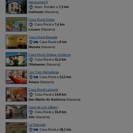
Nekasenea II
Apart. Rurales a
7,3 km
Garísoain
(Navarra)
Casa Rural Erbioz
Casa Rural a
7,4 km
Lezaun
(Navarra)
Casa Rural Basaula
Casa Rural a
8 km
Muneta
(Navarra)
Casa Rural Urbasa Urederra
Casa Rural a
11,2 km
Ollobarren
(Navarra)
Las Tres Herraduras
Casa Rural a
13,2 km
Artazu
(Navarra)
Casa Rural Lazkano
Casa Rural a
14,8 km
San Martin de Améscoa
(Navarra)
Casa de Los Ulibarri
Casa Rural a
15,9 km
Allo
(Navarra)
La Patxuela
Casa Rural a
18,1 km