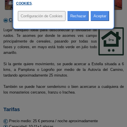
COOKIES
.
Contactar con el alojamiento
Lugar tranquilo ideal para desconectar y olvidarse de
ruidos. Te asomes por donde te asomes ves campo
principalmente de cereales, pasando por todas sus
fases y colores, en mayo está todo verde en julio todo
amarillo.
Si la gente quiere movimiento, se puede acercar a Estella situada a 6
kms, a Pamplona o Logroño por medio de la Autovía del Camino,
tardando aproximadamente 25 minutos.
También se puede hacer senderismo o bien acercarse a cualquiera de
los monasterios cercanos, Iranzu o Irachea.
Tarifas
Precio medio: 25 € persona / noche aproximadamente
Capacidad: 10-11+1 plazas