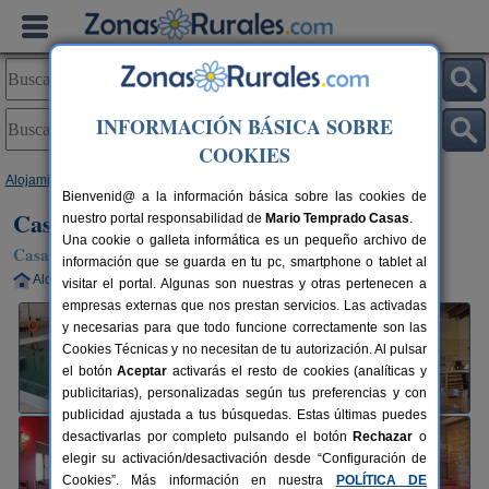
INFORMACIÓN BÁSICA SOBRE
COOKIES
Alojamientos
>
Navarra
>
Zabal
> Casa Rural Casa Moreno
Bienvenid@ a la información básica sobre las cookies de
Casa Rural Casa Moreno
nuestro portal responsabilidad de
Mario Temprado Casas
.
Una cookie o galleta informática es un pequeño archivo de
Casa Rural en Zabal (Navarra)
información que se guarda en tu pc, smartphone o tablet al
Alquiler completo
10-11+1 plazas
40 km de Pamplona
visitar el portal. Algunas son nuestras y otras pertenecen a
empresas externas que nos prestan servicios. Las activadas
y necesarias para que todo funcione correctamente son las
Cookies Técnicas y no necesitan de tu autorización. Al pulsar
el botón
Aceptar
activarás el resto de cookies (analíticas y
publicitarias), personalizadas según tus preferencias y con
publicidad ajustada a tus búsquedas. Estas últimas puedes
desactivarlas por completo pulsando el botón
Rechazar
o
elegir su activación/desactivación desde “Configuración de
Cookies”. Más información en nuestra
POLÍTICA DE