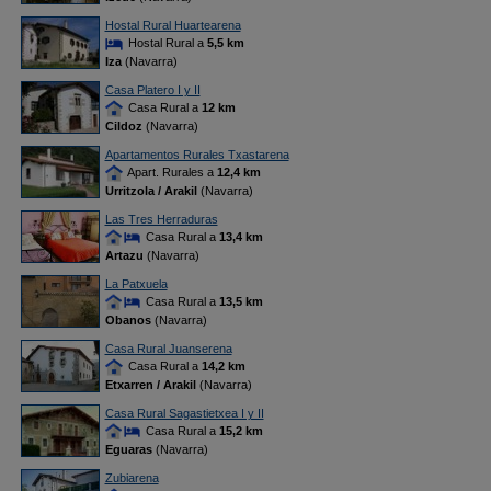
Hostal Rural Huartearena
Hostal Rural a
5,5 km
Iza
(Navarra)
Casa Platero I y II
Casa Rural a
12 km
Cildoz
(Navarra)
Apartamentos Rurales Txastarena
Apart. Rurales a
12,4 km
Urritzola / Arakil
(Navarra)
Las Tres Herraduras
Casa Rural a
13,4 km
Artazu
(Navarra)
La Patxuela
Casa Rural a
13,5 km
Obanos
(Navarra)
Casa Rural Juanserena
Casa Rural a
14,2 km
Etxarren / Arakil
(Navarra)
Casa Rural Sagastietxea I y II
Casa Rural a
15,2 km
Eguaras
(Navarra)
Zubiarena