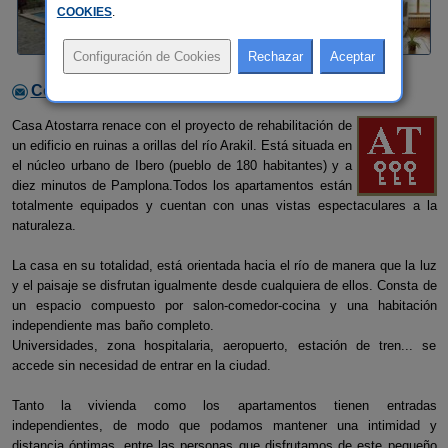
COOKIES
.
Contactar con el alojamiento
Casa Atostarra renace con el proyecto de rehabilitación de
un edificio en ruinas a orillas del río Arakil. Está situada en
el núcleo urbano de Ibero (pueblo de 180 habitantes) y a
diez minutos de Pamplona.Todos los apartamentos están
totalmente equipados y cuentan con unas vistas espectaculares a la
naturaleza.
La casa en su totalidad, está orientada hacia el río de manera que la luz
y el paisaje se disfrutan igualmente desde cualquiera de ellos. Consta de
un espacio compuesto por salon-comedor-cocina y una habitación
independiente mas baño completo.
Universidades, zona hospitalaria, aeropuerto, estación de tren... se
accede sin necesidad de entrar en la ciudad.
Tanto la vivienda como los apartamentos tienen entradas
independientes, de modo que podamos mantener una intimidad y
distancia óptimas, entre las personas que disfrutamos de este pequeño