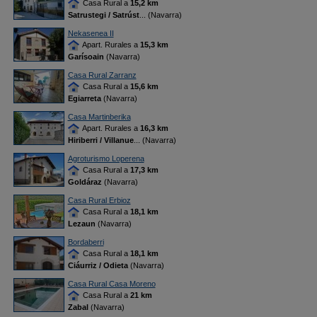
Casa Rural a
15,2 km
Satrustegi / Satrúst
... (Navarra)
Nekasenea II
Apart. Rurales a
15,3 km
Garísoain
(Navarra)
Casa Rural Zarranz
Casa Rural a
15,6 km
Egiarreta
(Navarra)
Casa Martinberika
Apart. Rurales a
16,3 km
Hiriberri / Villanue
... (Navarra)
Agroturismo Loperena
Casa Rural a
17,3 km
Goldáraz
(Navarra)
Casa Rural Erbioz
Casa Rural a
18,1 km
Lezaun
(Navarra)
Bordaberri
Casa Rural a
18,1 km
Ciáurriz / Odieta
(Navarra)
Casa Rural Casa Moreno
Casa Rural a
21 km
Zabal
(Navarra)