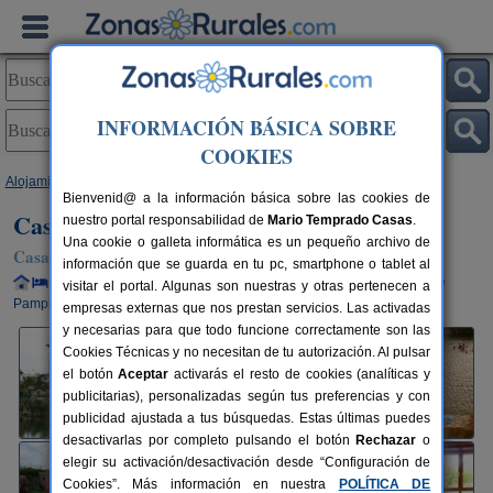
INFORMACIÓN BÁSICA SOBRE
COOKIES
Alojamientos
>
Navarra
>
Ibero
> Casa Atostarra
Bienvenid@ a la información básica sobre las cookies de
Casa Atostarra
nuestro portal responsabilidad de
Mario Temprado Casas
.
Una cookie o galleta informática es un pequeño archivo de
Casa Rural en Ibero (Navarra)
información que se guarda en tu pc, smartphone o tablet al
Alquiler completo y por habitaciones
16+5 plazas
12 km de
visitar el portal. Algunas son nuestras y otras pertenecen a
Pamplona
empresas externas que nos prestan servicios. Las activadas
y necesarias para que todo funcione correctamente son las
Cookies Técnicas y no necesitan de tu autorización. Al pulsar
el botón
Aceptar
activarás el resto de cookies (analíticas y
publicitarias), personalizadas según tus preferencias y con
publicidad ajustada a tus búsquedas. Estas últimas puedes
desactivarlas por completo pulsando el botón
Rechazar
o
elegir su activación/desactivación desde “Configuración de
Cookies”. Más información en nuestra
POLÍTICA DE