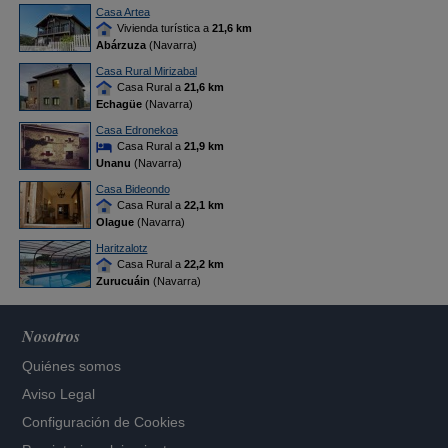
Casa Artea
Vivienda turística a
21,6 km
Abárzuza
(Navarra)
Casa Rural Mirizabal
Casa Rural a
21,6 km
Echagüe
(Navarra)
Casa Edronekoa
Casa Rural a
21,9 km
Unanu
(Navarra)
Casa Bideondo
Casa Rural a
22,1 km
Olague
(Navarra)
Haritzalotz
Casa Rural a
22,2 km
Zurucuáin
(Navarra)
Nosotros
Quiénes somos
Aviso Legal
Configuración de Cookies