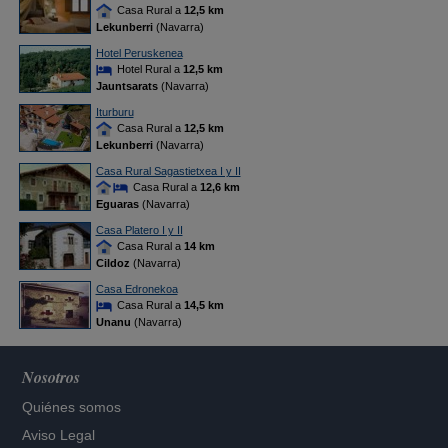
Casa Rural a
12,5 km
Lekunberri
(Navarra)
Hotel Peruskenea
Hotel Rural a
12,5 km
Jauntsarats
(Navarra)
Iturburu
Casa Rural a
12,5 km
Lekunberri
(Navarra)
Casa Rural Sagastietxea I y II
Casa Rural a
12,6 km
Eguaras
(Navarra)
Casa Platero I y II
Casa Rural a
14 km
Cildoz
(Navarra)
Casa Edronekoa
Casa Rural a
14,5 km
Unanu
(Navarra)
Nosotros
Quiénes somos
Aviso Legal