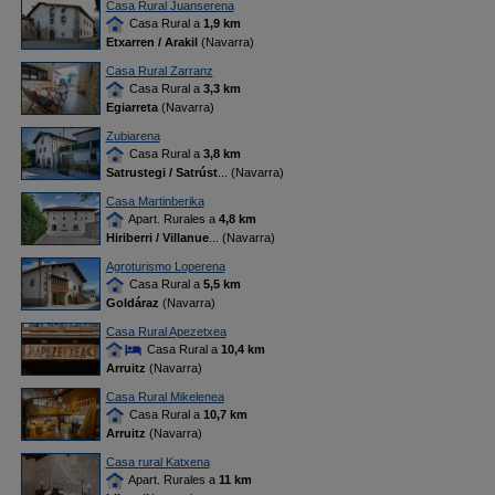
Casa Rural Juanserena
Casa Rural a
1,9 km
Etxarren / Arakil
(Navarra)
Casa Rural Zarranz
Casa Rural a
3,3 km
Egiarreta
(Navarra)
Zubiarena
Casa Rural a
3,8 km
Satrustegi / Satrúst
... (Navarra)
Casa Martinberika
Apart. Rurales a
4,8 km
Hiriberri / Villanue
... (Navarra)
Agroturismo Loperena
Casa Rural a
5,5 km
Goldáraz
(Navarra)
Casa Rural Apezetxea
Casa Rural a
10,4 km
Arruitz
(Navarra)
Casa Rural Mikelenea
Casa Rural a
10,7 km
Arruitz
(Navarra)
Casa rural Katxena
Apart. Rurales a
11 km