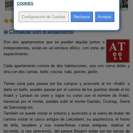
COOKIES
.
1 comentario
Contactar con el alojamiento
Son dos apartamentos que se pueden alquilar juntos o
independientes, están en un enclave idílico, con zona de
esparcimiento,
Cada apartamento consta de dos habitaciones, una con cama doble y
otra con dos camas, baño, cocina, sala, porche, jardín.
Tienes zona para pasear por los campos y acercarte al río –Arakil- a
darte un baño, puedes pasear por el camino de los puentes donde el río
Arakil y Larraun se unen y sigue su curso con el nombre de Arakil,
travesías por el monte, puedes subir al monte Gaztelu, Txurregi, Sierra
de Satrustegi etc.
También se puede visitar el entorno y acercarte a la sierra de Aralar de
camino visitar el casco antiguo de Lekunberri, su arquitectura, el horno
de leña, lavadero y sus maravillosas casas antiguas, realizar el
recorrido, si nos atrevemos, del parque Beigorri andar por las ramas de