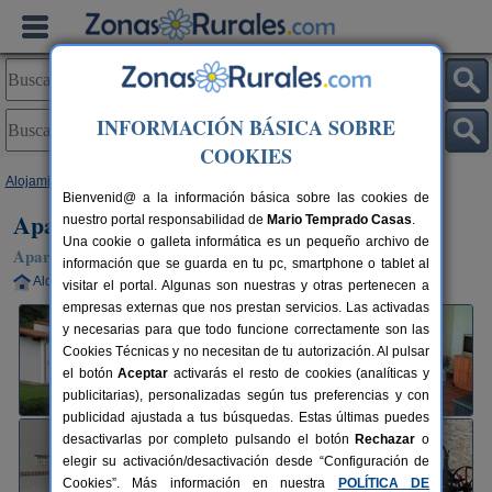
INFORMACIÓN BÁSICA SOBRE
COOKIES
Alojamientos
>
Navarra
>
Urritzola
> Apartamentos Rurales Txastarena
Bienvenid@ a la información básica sobre las cookies de
Apartamentos Rurales Txastarena
nuestro portal responsabilidad de
Mario Temprado Casas
.
Una cookie o galleta informática es un pequeño archivo de
Apartamentos Rurales en Urritzola / Arakil (Navarra)
información que se guarda en tu pc, smartphone o tablet al
Alquiler completo
4-8+2 plazas
20 km de Pamplona
visitar el portal. Algunas son nuestras y otras pertenecen a
empresas externas que nos prestan servicios. Las activadas
y necesarias para que todo funcione correctamente son las
Cookies Técnicas y no necesitan de tu autorización. Al pulsar
el botón
Aceptar
activarás el resto de cookies (analíticas y
publicitarias), personalizadas según tus preferencias y con
publicidad ajustada a tus búsquedas. Estas últimas puedes
desactivarlas por completo pulsando el botón
Rechazar
o
elegir su activación/desactivación desde “Configuración de
Cookies”. Más información en nuestra
POLÍTICA DE