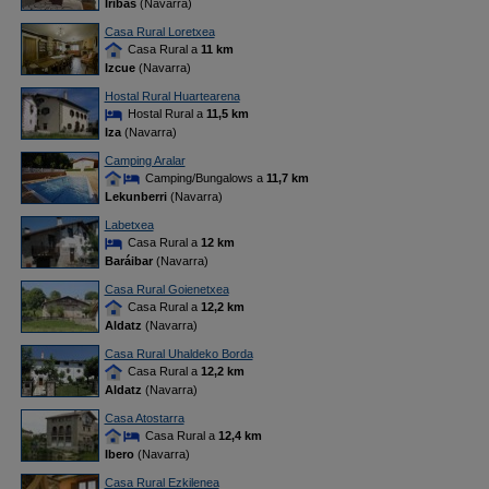
Iribas
(Navarra)
Casa Rural Loretxea
Casa Rural a
11 km
Izcue
(Navarra)
Hostal Rural Huartearena
Hostal Rural a
11,5 km
Iza
(Navarra)
Camping Aralar
Camping/Bungalows a
11,7 km
Lekunberri
(Navarra)
Labetxea
Casa Rural a
12 km
Baráibar
(Navarra)
Casa Rural Goienetxea
Casa Rural a
12,2 km
Aldatz
(Navarra)
Casa Rural Uhaldeko Borda
Casa Rural a
12,2 km
Aldatz
(Navarra)
Casa Atostarra
Casa Rural a
12,4 km
Ibero
(Navarra)
Casa Rural Ezkilenea