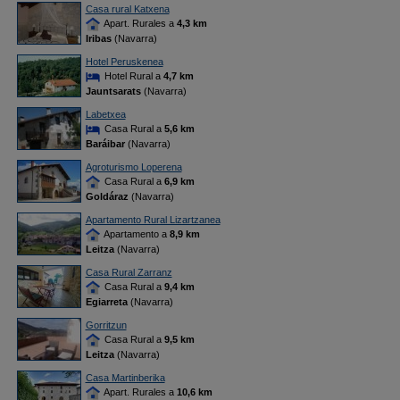
Casa rural Katxena
Apart. Rurales a
4,3 km
Iribas
(Navarra)
Hotel Peruskenea
Hotel Rural a
4,7 km
Jauntsarats
(Navarra)
Labetxea
Casa Rural a
5,6 km
Baráibar
(Navarra)
Agroturismo Loperena
Casa Rural a
6,9 km
Goldáraz
(Navarra)
Apartamento Rural Lizartzanea
Apartamento a
8,9 km
Leitza
(Navarra)
Casa Rural Zarranz
Casa Rural a
9,4 km
Egiarreta
(Navarra)
Gorritzun
Casa Rural a
9,5 km
Leitza
(Navarra)
Casa Martinberika
Apart. Rurales a
10,6 km