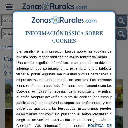
INFORMACIÓN BÁSICA SOBRE
COOKIES
Alojamientos
>
Navarra
>
Aldatz
> Casa Rural Goienetxea
Bienvenid@ a la información básica sobre las cookies de
Casa Rural Goienetxea
nuestro portal responsabilidad de
Mario Temprado Casas
.
Una cookie o galleta informática es un pequeño archivo de
Casa Rural en Aldatz (Navarra)
información que se guarda en tu pc, smartphone o tablet al
Alquiler completo
4-11+3 plazas
35 km de Pamplona
visitar el portal. Algunas son nuestras y otras pertenecen a
empresas externas que nos prestan servicios. Las activadas
y necesarias para que todo funcione correctamente son las
Cookies Técnicas y no necesitan de tu autorización. Al pulsar
el botón
Aceptar
activarás el resto de cookies (analíticas y
publicitarias), personalizadas según tus preferencias y con
publicidad ajustada a tus búsquedas. Estas últimas puedes
desactivarlas por completo pulsando el botón
Rechazar
o
elegir su activación/desactivación desde “Configuración de
Cookies”. Más información en nuestra
POLÍTICA DE