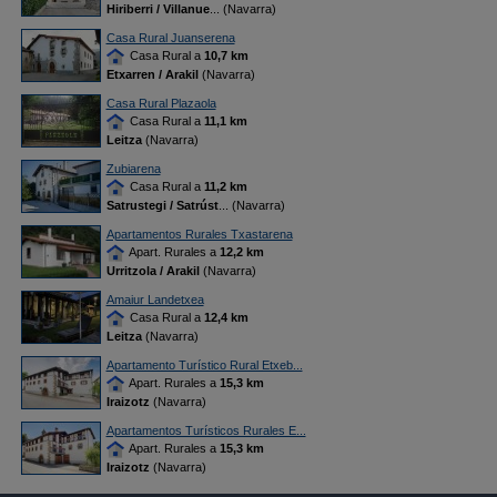
Hiriberri / Villanue
... (Navarra)
Casa Rural Juanserena
Casa Rural a
10,7 km
Etxarren / Arakil
(Navarra)
Casa Rural Plazaola
Casa Rural a
11,1 km
Leitza
(Navarra)
Zubiarena
Casa Rural a
11,2 km
Satrustegi / Satrúst
... (Navarra)
Apartamentos Rurales Txastarena
Apart. Rurales a
12,2 km
Urritzola / Arakil
(Navarra)
Amaiur Landetxea
Casa Rural a
12,4 km
Leitza
(Navarra)
Apartamento Turístico Rural Etxeb...
Apart. Rurales a
15,3 km
Iraizotz
(Navarra)
Apartamentos Turísticos Rurales E...
Apart. Rurales a
15,3 km
Iraizotz
(Navarra)