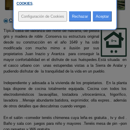
COOKIES
.
Contactar con el alojamiento
Típica casa de labranza del norte de Navarra, de piedra
gris y madera de roble .Conserva su estructura original
desde su construcción en el año 1649 y ha sido
modificada con mucho mimo e ilusión por sus
propietarios Juan Inazio y Arantza para conseguir la
mayor confortabilidad en el disfrute de sus huéspedes.Está situada en
el casco urbano con unas estupendas vistas a la Sierra de Aralar y
pudiendo disfrutar de la tranquilidad de la vida en un pueblo.
Independiente y adosada a la vivienda de los propietarios. En la planta
baja dispone de cocina totalmente equipada. Cocina con todos los
electrodomésticos :lavavajillas, tostadora ,vitrocerámica, frigorífico,
lavadora ...Menaje abundante:batidora, exprimidor, olla expres.. además
de otros detalles que descubriras cuando vengas .
En el salón –comedor tenéis chimenea cuya leña es gratuita , tv y dvd .
Baño y sala con juegos para niño y mayores .Tenéis mesa de pin –pon
con raquetas y Wifi gratuita .