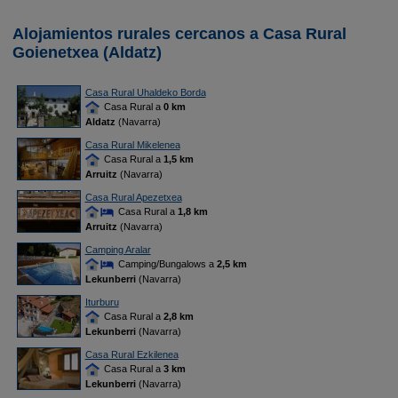
Alojamientos rurales cercanos a Casa Rural
Goienetxea (Aldatz)
Casa Rural Uhaldeko Borda
Casa Rural a
0 km
Aldatz
(Navarra)
Casa Rural Mikelenea
Casa Rural a
1,5 km
Arruitz
(Navarra)
Casa Rural Apezetxea
Casa Rural a
1,8 km
Arruitz
(Navarra)
Camping Aralar
Camping/Bungalows a
2,5 km
Lekunberri
(Navarra)
Iturburu
Casa Rural a
2,8 km
Lekunberri
(Navarra)
Casa Rural Ezkilenea
Casa Rural a
3 km
Lekunberri
(Navarra)