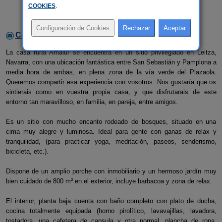
COOKIES
.
Contactar con el alojamiento
La casa rural Amaiur se encuentra en un sitio privilegiado en Leitza,
Navarra, con una ubicación fantástica entre San Sebastián y Pamplona a
media hora de ambas, en plena zona de la vía verde del Plazaola.
Queremos compartir esa experiencia con vosotros. Nos gustaría que os
sintierais como en vuestra propia casa, y que disfrutarais de este
entorno tan maravilloso, en familia, en pareja, entre amigos.
Es un sitio con mucho encanto rodeado de bosques, situado en una
cima muy alegre y luminosa. Ideal para gente con ganas de relax y
tranquilidad, (para practicar yoga, meditación, paseos, senderismo,
bicicleta, etc.).
Dispone de un amplio porche con inmobiliario y un hermoso jardín muy
bien cuidado de 800 m² en el exterior, incluye barbacoa y zona de relax.
El interior, planta baja cuenta con baño completo con plato de ducha,
cocina totalmente equipada (horno pirolítico, lavavajillas, lavadora,
tostadora, una cafetera de capsula y otra normal, plancha de ropa,