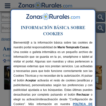
INFORMACIÓN BÁSICA SOBRE
COOKIES
Alojamientos
>
Navarra
>
Leitza
> Amaiur Landetxea
Bienvenid@ a la información básica sobre las cookies de
Amaiur Landetxea
nuestro portal responsabilidad de
Mario Temprado Casas
.
Una cookie o galleta informática es un pequeño archivo de
Casa Rural en Leitza (Navarra)
información que se guarda en tu pc, smartphone o tablet al
Alquiler completo
6+2 plazas
61 km de Pamplona
visitar el portal. Algunas son nuestras y otras pertenecen a
empresas externas que nos prestan servicios. Las activadas
y necesarias para que todo funcione correctamente son las
Cookies Técnicas y no necesitan de tu autorización. Al pulsar
el botón
Aceptar
activarás el resto de cookies (analíticas y
publicitarias), personalizadas según tus preferencias y con
publicidad ajustada a tus búsquedas. Estas últimas puedes
desactivarlas por completo pulsando el botón
Rechazar
o
elegir su activación/desactivación desde “Configuración de
Cookies”. Más información en nuestra
POLÍTICA DE