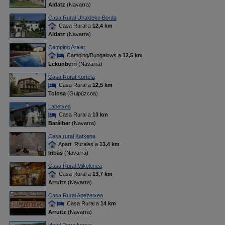
Aldatz
(Navarra)
Casa Rural Uhaldeko Borda
Casa Rural a
12,4 km
Aldatz
(Navarra)
Camping Aralar
Camping/Bungalows a
12,5 km
Lekunberri
(Navarra)
Casa Rural Korteta
Casa Rural a
12,5 km
Tolosa
(Guipúzcoa)
Labetxea
Casa Rural a
13 km
Baráibar
(Navarra)
Casa rural Katxena
Apart. Rurales a
13,4 km
Iribas
(Navarra)
Casa Rural Mikelenea
Casa Rural a
13,7 km
Arruitz
(Navarra)
Casa Rural Apezetxea
Casa Rural a
14 km
Arruitz
(Navarra)