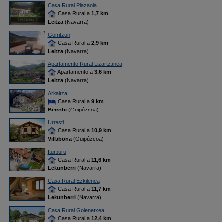
Casa Rural Plazaola
Casa Rural a
1,7 km
Leitza
(Navarra)
Gorritzun
Casa Rural a
2,9 km
Leitza
(Navarra)
Apartamento Rural Lizartzanea
Apartamento a
3,6 km
Leitza
(Navarra)
Arkaitza
Casa Rural a
9 km
Berrobi
(Guipúzcoa)
Urresti
Casa Rural a
10,9 km
Villabona
(Guipúzcoa)
Iturburu
Casa Rural a
11,6 km
Lekunberri
(Navarra)
Casa Rural Ezkilenea
Casa Rural a
11,7 km
Lekunberri
(Navarra)
Casa Rural Goienetxea
Casa Rural a
12,4 km