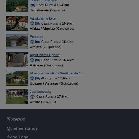
Hotel Peruskenea
Hotel Rural a
15,4 km
Jauntsarats
(Navarra)
Agroturismo Lete
Casa Rural a
15,9 km
Alkiza / Alquiza
(Guipúzcoa)
Enbutegi
Casa Rural a
16,4 km
Urnieta
(Guipúzcoa)
Agroturismo Ugarte
Casa Rural a
16,4 km
Asteasu
(Guipúzcoa)
Albergue Turístico Otardi Landa A...
Albergue a
17,4 km
Upazan / Asteasu
(Guipúzcoa)
Juankonogoia
Casa Rural a
17,9 km
Urrotz
(Navarra)
Nosotros
Quiénes somos
Aviso Legal