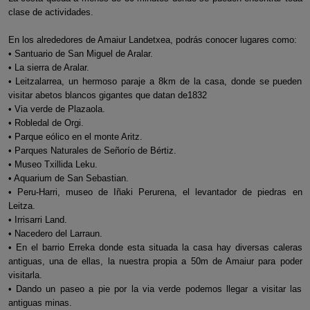
clase de actividades.
En los alrededores de Amaiur Landetxea, podrás conocer lugares como:
• Santuario de San Miguel de Aralar.
• La sierra de Aralar.
• Leitzalarrea, un hermoso paraje a 8km de la casa, donde se pueden
visitar abetos blancos gigantes que datan de1832
• Via verde de Plazaola.
• Robledal de Orgi.
• Parque eólico en el monte Aritz.
• Parques Naturales de Señorío de Bértiz.
• Museo Txillida Leku.
• Aquarium de San Sebastian.
• Peru-Harri, museo de Iñaki Perurena, el levantador de piedras en
Leitza.
• Irrisarri Land.
• Nacedero del Larraun.
• En el barrio Erreka donde esta situada la casa hay diversas caleras
antiguas, una de ellas, la nuestra propia a 50m de Amaiur para poder
visitarla.
• Dando un paseo a pie por la via verde podemos llegar a visitar las
antiguas minas.