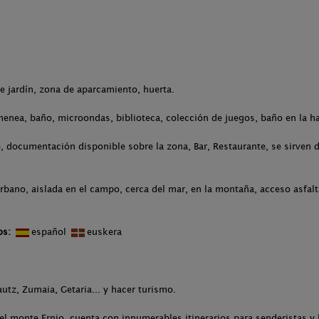
.
de jardín, zona de aparcamiento, huerta.
menea, baño, microondas, biblioteca, colección de juegos, baño en la h
 documentación disponible sobre la zona, Bar, Restaurante, se sirven 
rbano, aislada en el campo, cerca del mar, en la montaña, acceso asfal
os:
español
euskera
autz, Zumaia, Getaria... y hacer turismo.
el monte Ernio, cuenta con innumerables itinerarios para senderistas y 