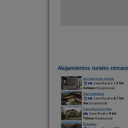
Alojamientos rurales cercan
Agroturismo Ugarte
Casa Rural a
1,3 km
Asteasu
(Guipúzcoa)
Ibarrolabekoa
Casa Rural a
6,7 km
Aia
(Guipúzcoa)
Casa Rural Korteta
Casa Rural a
9 km
Tolosa
(Guipúzcoa)
Enbutegi