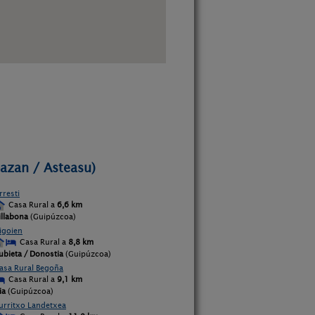
pazan / Asteasu)
rresti
Casa Rural a
6,6 km
illabona
(Guipúzcoa)
rigoien
Casa Rural a
8,8 km
ubieta / Donostia
(Guipúzcoa)
asa Rural Begoña
Casa Rural a
9,1 km
ia
(Guipúzcoa)
turritxo Landetxea