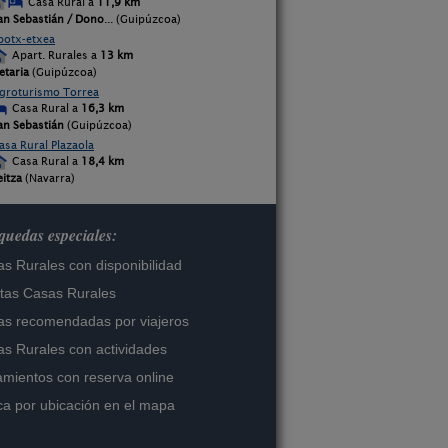
Casa Rural a
11,9 km
an Sebastián / Dono
... (Guipúzcoa)
potx-etxea
Apart. Rurales a
13 km
etaria
(Guipúzcoa)
groturismo Torrea
Casa Rural a
16,3 km
an Sebastián
(Guipúzcoa)
asa Rural Plazaola
Casa Rural a
18,4 km
eitza
(Navarra)
uedas especiales:
s Rurales con disponibilidad
tas Casas Rurales
s recomendadas por viajeros
s Rurales con actividades
amientos con reserva online
a por ubicación en el mapa