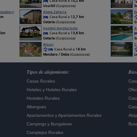
Casa Rural a
10,2 km
Usurbil
(Guipúzcoa)
S
izeaberri
Abeta Zaharra
E
km
Casa Rural a
12,7 km
Getaria
(Guipúzcoa)
G
Usotegi Agroturismo
A
 km
Casa Rural a
13,6 km
Getaria
(Guipúzcoa)
S
Atxuri
C
Casa Rural a
18 km
Mendaro / Deba
(Guipúzcoa)
L
Tipos de alojamiento:
Búsq
Casas Rurales
Casa
Hoteles
y
Hoteles Rurales
Ofer
Hostales Rurales
Casa
Albergues
Casa
Apartamentos
y
Apartamentos Rurales
Aloj
Campings y Bungalows
Busc
Complejos Rurales