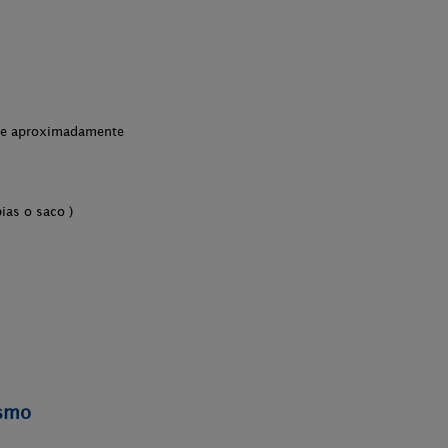
che aproximadamente
ias o saco )
ismo