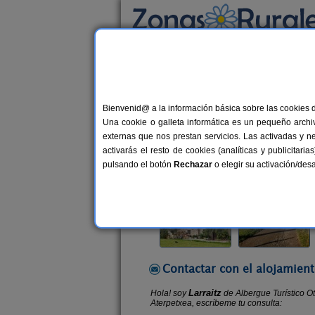
Busca por alojamiento
Alojamientos
>
País Vasco
>
Guipúzcoa
>
U
Bienvenid@ a la información básica sobre las cookies 
Albergue Turístico Otar
Una cookie o galleta informática es un pequeño archiv
Albergue en Upazan / Asteasu (Gui
externas que nos prestan servicios. Las activadas y n
activarás el resto de cookies (analíticas y publicita
Alquiler completo y por habitacio
pulsando el botón
Rechazar
o elegir su activación/de
Contactar con el alojamient