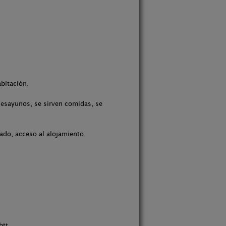
abitación.
desayunos, se sirven comidas, se
tado, acceso al alojamiento
btt.