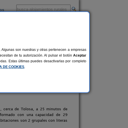
ios
-
al. Algunas son nuestras y otras pertenecen a empresas
cesitan de tu autorización. Al pulsar el botón
Aceptar
uedas. Estas últimas puedes desactivarlas por completo
CA DE COOKIES
.
u, cerca de Tolosa, a 25 minutos de
reformado con una capacidad de 29
bitaciones son 2 grupales con literas