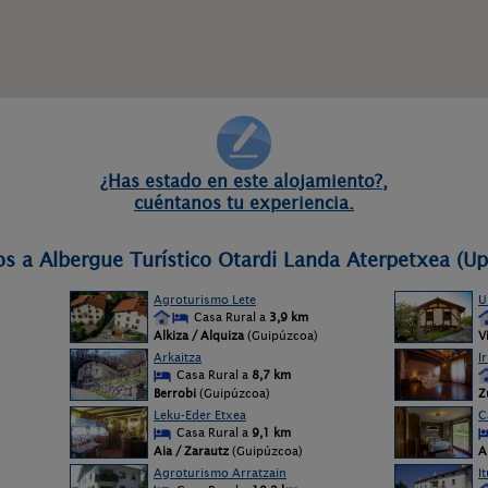
¿Has estado en este alojamiento?,
cuéntanos tu experiencia.
os a Albergue Turístico Otardi Landa Aterpetxea (U
Agroturismo Lete
U
Casa Rural a
3,9 km
Alkiza / Alquiza
(Guipúzcoa)
V
Arkaitza
I
Casa Rural a
8,7 km
Berrobi
(Guipúzcoa)
Z
Leku-Eder Etxea
C
Casa Rural a
9,1 km
Aia / Zarautz
(Guipúzcoa)
A
Agroturismo Arratzain
I