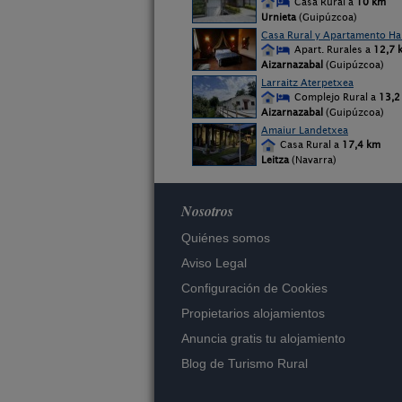
Casa Rural a
10 km
Urnieta
(Guipúzcoa)
Casa Rural y Apartamento Ha
Apart. Rurales a
12,7 
Aizarnazabal
(Guipúzcoa)
Larraitz Aterpetxea
Complejo Rural a
13,2
Aizarnazabal
(Guipúzcoa)
Amaiur Landetxea
Casa Rural a
17,4 km
Leitza
(Navarra)
Nosotros
Quiénes somos
Aviso Legal
Configuración de Cookies
Propietarios alojamientos
Anuncia gratis tu alojamiento
Blog de Turismo Rural