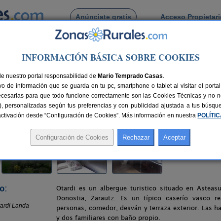
Anúnciate gratis
Acceso Propietar
Busca por pueblo
INFORMACIÓN BÁSICA SOBRE COOKIES
pazan
> Albergue Turístico Otardi Landa Aterpetxea
de nuestro portal responsabilidad de
di Landa Aterpetxea
Mario Temprado Casas
.
o de información que se guarda en tu pc, smartphone o tablet al visitar el port
púzcoa)
ecesarias para que todo funcione correctamente son las Cookies Técnicas y no ne
rias), personalizadas según tus preferencias y con publicidad ajustada a tus búsq
nes
5-29 plazas
25 km de San Sebastián
Compartir:
sactivación desde “Configuración de Cookies”. Más información en nuestra
POLÍTI
o:
Otardi es un albergue turistico situado en Asteas
Donostia, Zarautz. Es un típico caserío vasco 
personas, comedor, desván y terraza exterior. Las ha
y dos familiares con baño propio.