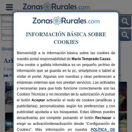
INFORMACIÓN BÁSICA SOBRE
COOKIES
Alojamientos
>
País Vasco
>
Guipúzcoa
>
Berrobi
> Arkaitza
Bienvenid@ a la información básica sobre las cookies de
Arkaitza
nuestro portal responsabilidad de
Mario Temprado Casas
.
Una cookie o galleta informática es un pequeño archivo de
Casa Rural en Berrobi (Guipúzcoa)
información que se guarda en tu pc, smartphone o tablet al
Alquiler por habitaciones
10+1 plazas
32 km de San Sebastián
visitar el portal. Algunas son nuestras y otras pertenecen a
empresas externas que nos prestan servicios. Las activadas
y necesarias para que todo funcione correctamente son las
Cookies Técnicas y no necesitan de tu autorización. Al pulsar
el botón
Aceptar
activarás el resto de cookies (analíticas y
publicitarias), personalizadas según tus preferencias y con
publicidad ajustada a tus búsquedas. Estas últimas puedes
desactivarlas por completo pulsando el botón
Rechazar
o
elegir su activación/desactivación desde “Configuración de
Cookies”. Más información en nuestra
POLÍTICA DE