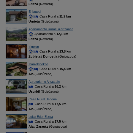
Leitza
(Navarra)
Enbutegi
Casa Rural a
11,9 km
Urnieta
(Guipúzcoa)
Apartamento Rural Lizartzanea
Apartamento a
12,1 km
Leitza
(Navarra)
Irigoien
Casa Rural a
13,8 km
Zubieta / Donostia
(Guipúzcoa)
Ibarrolabekoa
Casa Rural a
15,4 km
Aia
(Guipúzcoa)
Agroturismo Arratzain
Casa Rural a
16,2 km
Usurbil
(Guipúzcoa)
Casa Rural Begoña
Casa Rural a
17,5 km
Aia
(Guipúzcoa)
Leku-Eder Etxea
Casa Rural a
17,5 km
Aia / Zarautz
(Guipúzcoa)