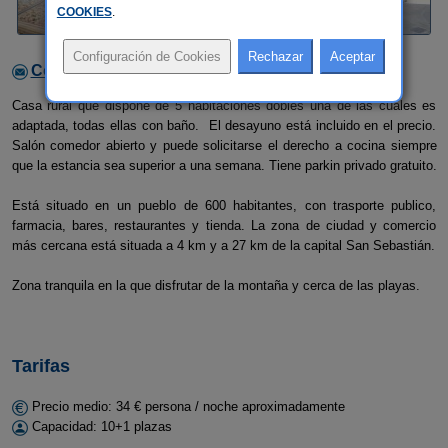
COOKIES
.
Contactar con el alojamiento
Casa rural que dispone de 5 habitaciones dobles una de las cuales es
adaptada, todas ellas con baño. El desayuno está incluido en el precio.
Salón comedor abierto y puede solicitarse el derecho a cocina siempre
que la estancia sea superior a una semana. Tiene parkin privado gratuito.
Está situado en un pueblo de 600 habitantes, con trasporte publico,
farmacia, bares, restaurantes y tienda. La zona de ciudad y comercio
más cercana está situada a 4 km y a 27 km de la capital San Sebastián.
Zona tranquila en la que disfrutar de la montaña y cerca de las playas.
Tarifas
Precio medio: 34 € persona / noche aproximadamente
Capacidad: 10+1 plazas