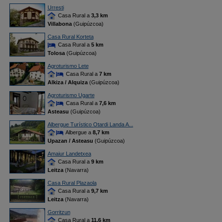
Urresti
Casa Rural a
3,3 km
Villabona
(Guipúzcoa)
Casa Rural Korteta
Casa Rural a
5 km
Tolosa
(Guipúzcoa)
Agroturismo Lete
Casa Rural a
7 km
Alkiza / Alquiza
(Guipúzcoa)
Agroturismo Ugarte
Casa Rural a
7,6 km
Asteasu
(Guipúzcoa)
Albergue Turístico Otardi Landa A...
Albergue a
8,7 km
Upazan / Asteasu
(Guipúzcoa)
Amaiur Landetxea
Casa Rural a
9 km
Leitza
(Navarra)
Casa Rural Plazaola
Casa Rural a
9,7 km
Leitza
(Navarra)
Gorritzun
Casa Rural a
11,6 km