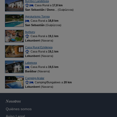
Iturritxo Landetxea
Casa Rural a
17,8 km
San Sebastián / Dono
... (Guipúzcoa)
Agroturismo Torrea
Casa Rural a
18,8 km
San Sebastián
(Guipúzcoa)
Iturburu
Casa Rural a
19,1 km
Lekunberri
(Navarra)
Casa Rural Ezkilenea
Casa Rural a
19,1 km
Lekunberri
(Navarra)
Labetxea
Casa Rural a
19,5 km
Baráibar
(Navarra)
Camping Aralar
Camping/Bungalows a
20 km
Lekunberri
(Navarra)
Nosotros
Quiénes somos
Aviso Legal