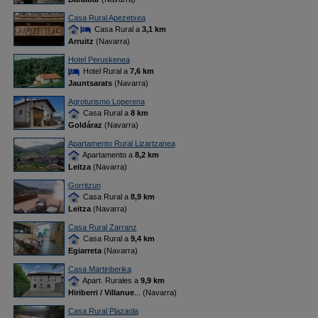
Casa Rural Apezetxea
Casa Rural a
3,1 km
Arruitz
(Navarra)
Hotel Peruskenea
Hotel Rural a
7,6 km
Jauntsarats
(Navarra)
Agroturismo Loperena
Casa Rural a
8 km
Goldáraz
(Navarra)
Apartamento Rural Lizartzanea
Apartamento a
8,2 km
Leitza
(Navarra)
Gorritzun
Casa Rural a
8,9 km
Leitza
(Navarra)
Casa Rural Zarranz
Casa Rural a
9,4 km
Egiarreta
(Navarra)
Casa Martinberika
Apart. Rurales a
9,9 km
Hiriberri / Villanue
... (Navarra)
Casa Rural Plazaola