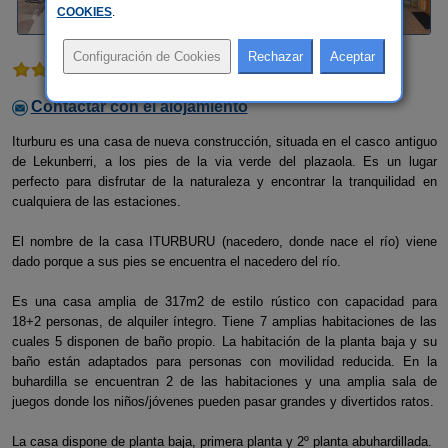
COOKIES
.
1 comentario
Contactar con el alojamiento
Iturburu es una casa de nueva construcción, situada en el casco antiguo
de Lekunberri, a los pies de la via verde del plazaola. Es un lugar
perfecto para disfrutar de la naturaleza y encontrar la tranquilidad en
cualquiera de las estaciones.
El nombre de la casa ITURBURU (nacedero, donde nace el río) viene
dado porque a sus pies se encuentra el nacedero del río.
Es una casa amplia de 317m2 de estilo rústico con capacidad para
18+2 personas, de alquiler íntegro. Tiene 7 amplias habitaciones de las
cuales 5 disponen de baño propio. La habitación de la planta baja y su
baño están adaptados para personas con movilidad reducida. En la
buhardilla se encuentran 2 de las habitaciones y una amplia sala de
juegos donde los niños/jóvenes pueden pasar grandes y divertidos ratos.
La casa dispone de planta baja, primera planta y 2º planta abuhardillada.