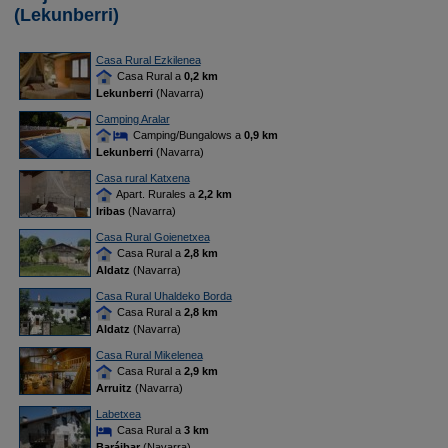
(Lekunberri)
Casa Rural Ezkilenea
Casa Rural a
0,2 km
Lekunberri
(Navarra)
Camping Aralar
Camping/Bungalows a
0,9 km
Lekunberri
(Navarra)
Casa rural Katxena
Apart. Rurales a
2,2 km
Iribas
(Navarra)
Casa Rural Goienetxea
Casa Rural a
2,8 km
Aldatz
(Navarra)
Casa Rural Uhaldeko Borda
Casa Rural a
2,8 km
Aldatz
(Navarra)
Casa Rural Mikelenea
Casa Rural a
2,9 km
Arruitz
(Navarra)
Labetxea
Casa Rural a
3 km
Baráibar
(Navarra)