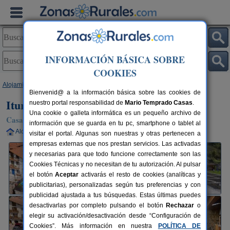
INFORMACIÓN BÁSICA SOBRE
COOKIES
Alojamientos
>
Navarra
>
Lekunberri
> Iturburu
Bienvenid@ a la información básica sobre las cookies de
Iturburu
nuestro portal responsabilidad de
Mario Temprado Casas
.
Una cookie o galleta informática es un pequeño archivo de
Casa Rural en Lekunberri (Navarra)
información que se guarda en tu pc, smartphone o tablet al
Alquiler completo
2-18+3 plazas
35 km de Pamplona
visitar el portal. Algunas son nuestras y otras pertenecen a
empresas externas que nos prestan servicios. Las activadas
y necesarias para que todo funcione correctamente son las
Cookies Técnicas y no necesitan de tu autorización. Al pulsar
el botón
Aceptar
activarás el resto de cookies (analíticas y
publicitarias), personalizadas según tus preferencias y con
publicidad ajustada a tus búsquedas. Estas últimas puedes
desactivarlas por completo pulsando el botón
Rechazar
o
elegir su activación/desactivación desde “Configuración de
Cookies”. Más información en nuestra
POLÍTICA DE