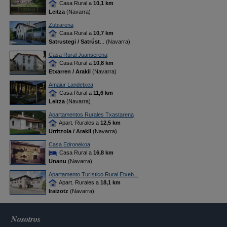
Casa Rural a
10,1 km
Leitza
(Navarra)
Zubiarena
Casa Rural a
10,7 km
Satrustegi / Satrúst
... (Navarra)
Casa Rural Juanserena
Casa Rural a
10,8 km
Etxarren / Arakil
(Navarra)
Amaiur Landetxea
Casa Rural a
11,6 km
Leitza
(Navarra)
Apartamentos Rurales Txastarena
Apart. Rurales a
12,5 km
Urritzola / Arakil
(Navarra)
Casa Edronekoa
Casa Rural a
16,8 km
Unanu
(Navarra)
Apartamento Turístico Rural Etxeb...
Apart. Rurales a
18,1 km
Iraizotz
(Navarra)
Nosotros