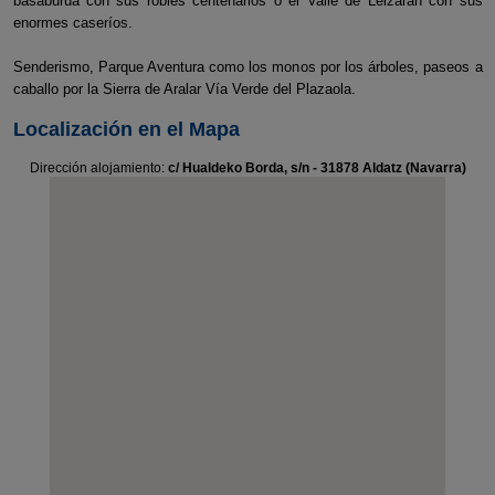
basaburua con sus robles centenarios o el Valle de Leizaran con sus
enormes caseríos.
Senderismo, Parque Aventura como los monos por los árboles, paseos a
caballo por la Sierra de Aralar Vía Verde del Plazaola.
Localización en el Mapa
Dirección alojamiento:
c/ Hualdeko Borda, s/n - 31878 Aldatz (Navarra)