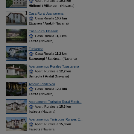
Apart. Rurales a
10,6 km
Hiriberri / Villanue
... (Navarra)
Casa Rural Juanserena
Casa Rural a
10,7 km
Etxarren / Arakil
(Navarra)
Casa Rural Plazaola
Casa Rural a
11,1 km
Leitza
(Navarra)
Zubiarena
Casa Rural a
11,2 km
Satrustegi / Satrúst
... (Navarra)
Apartamentos Rurales Txastarena
Apart. Rurales a
12,2 km
Urritzola / Arakil
(Navarra)
Amaiur Landetxea
Casa Rural a
12,4 km
Leitza
(Navarra)
Apartamento Turístico Rural Etxeb...
Apart. Rurales a
15,3 km
Iraizotz
(Navarra)
Apartamentos Turísticos Rurales E...
Apart. Rurales a
15,3 km
Iraizotz
(Navarra)