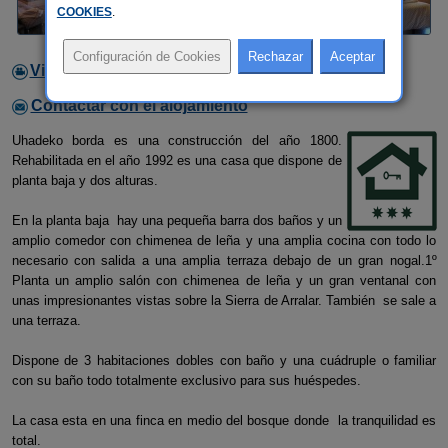
COOKIES
.
Video
Contactar con el alojamiento
Uhadeko borda es una construcción del año 1800.
Rehabilitada en el año 1992 es una casa que dispone de
planta baja y dos alturas.
En la planta baja hay una pequeña barra dos baños y un
amplio comedor con chimenea de leña y una amplia cocina con todo lo
necesario con salida a una amplia terraza debajo de un gran nogal.1º
Planta un amplio salón con chimenea de leña y un gran ventanal con
unas impresionantes vistas sobre la Sierra de Arralar. También se sale a
una terraza.
Dispone de 3 habitaciones dobles con baño y una cuádruple o familiar
con su baño todo totalmente exclusivo para sus huéspedes.
La casa esta en una finca en medio del bosque donde la tranquilidad es
total.