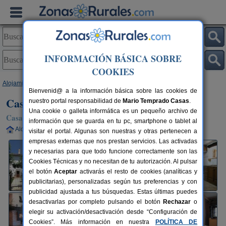
INFORMACIÓN BÁSICA SOBRE
COOKIES
Alojamientos
>
Navarra
>
Aldatz
> Casa Rural Uhaldeko Borda
Bienvenid@ a la información básica sobre las cookies de
Casa Rural Uhaldeko Borda
nuestro portal responsabilidad de
Mario Temprado Casas
.
Una cookie o galleta informática es un pequeño archivo de
Casa Rural en Aldatz (Navarra)
información que se guarda en tu pc, smartphone o tablet al
Alquiler completo
10+2 plazas
42 km de Pamplona
visitar el portal. Algunas son nuestras y otras pertenecen a
empresas externas que nos prestan servicios. Las activadas
y necesarias para que todo funcione correctamente son las
Cookies Técnicas y no necesitan de tu autorización. Al pulsar
el botón
Aceptar
activarás el resto de cookies (analíticas y
publicitarias), personalizadas según tus preferencias y con
publicidad ajustada a tus búsquedas. Estas últimas puedes
desactivarlas por completo pulsando el botón
Rechazar
o
elegir su activación/desactivación desde “Configuración de
Cookies”. Más información en nuestra
POLÍTICA DE