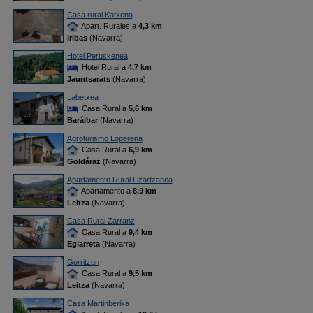
Casa rural Katxena
Apart. Rurales a
4,3 km
Iribas
(Navarra)
Hotel Peruskenea
Hotel Rural a
4,7 km
Jauntsarats
(Navarra)
Labetxea
Casa Rural a
5,6 km
Baráibar
(Navarra)
Agroturismo Loperena
Casa Rural a
6,9 km
Goldáraz
(Navarra)
Apartamento Rural Lizartzanea
Apartamento a
8,9 km
Leitza
(Navarra)
Casa Rural Zarranz
Casa Rural a
9,4 km
Egiarreta
(Navarra)
Gorritzun
Casa Rural a
9,5 km
Leitza
(Navarra)
Casa Martinberika