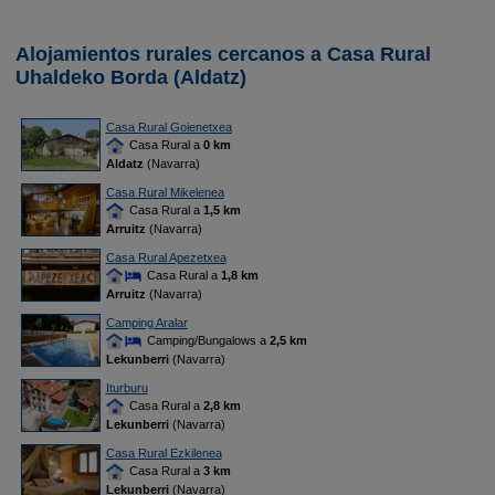
Alojamientos rurales cercanos a Casa Rural
Uhaldeko Borda (Aldatz)
Casa Rural Goienetxea
Casa Rural a
0 km
Aldatz
(Navarra)
Casa Rural Mikelenea
Casa Rural a
1,5 km
Arruitz
(Navarra)
Casa Rural Apezetxea
Casa Rural a
1,8 km
Arruitz
(Navarra)
Camping Aralar
Camping/Bungalows a
2,5 km
Lekunberri
(Navarra)
Iturburu
Casa Rural a
2,8 km
Lekunberri
(Navarra)
Casa Rural Ezkilenea
Casa Rural a
3 km
Lekunberri
(Navarra)