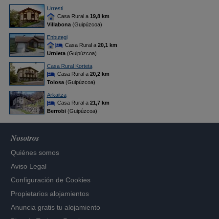
Urresti
Casa Rural a
19,8 km
Villabona
(Guipúzcoa)
Enbutegi
Casa Rural a
20,1 km
Urnieta
(Guipúzcoa)
Casa Rural Korteta
Casa Rural a
20,2 km
Tolosa
(Guipúzcoa)
Arkaitza
Casa Rural a
21,7 km
Berrobi
(Guipúzcoa)
Nosotros
Quiénes somos
Aviso Legal
Configuración de Cookies
Propietarios alojamientos
Anuncia gratis tu alojamiento