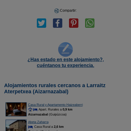
Compartir:
¿Has estado en este alojamiento?,
cuéntanos tu experiencia.
Alojamientos rurales cercanos a Larraitz
Aterpetxea (Aizarnazabal)
Casa Rural y Apartamento Haizeaberri
Apart. Rurales a
0,9 km
Aizarnazabal
(Guipúzcoa)
Abeta Zaharra
Casa Rural a
2,6 km