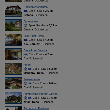
Getaria
(Guipúzcoa)
Usotegi Agroturismo
Casa Rural a
3,6 km
Getaria
(Guipúzcoa)
Epotx-etxea
Apart. Rurales a
3,6 km
Getaria
(Guipúzcoa)
Leku-Eder Etxea
Casa Rural a
4,2 km
Aia / Zarautz
(Guipúzcoa)
Casa Rural Begoña
Casa Rural a
4,2 km
Aia
(Guipúzcoa)
Atxuri
Casa Rural a
6,2 km
Mendaro / Deba
(Guipúzcoa)
Ibarrolabekoa
Casa Rural a
6,6 km
Aia
(Guipúzcoa)
Agroturismo Txerturi Goikoa
Casa Rural a
7,6 km
Itziar / Deba
(Guipúzcoa)
Agrourismo Donibane