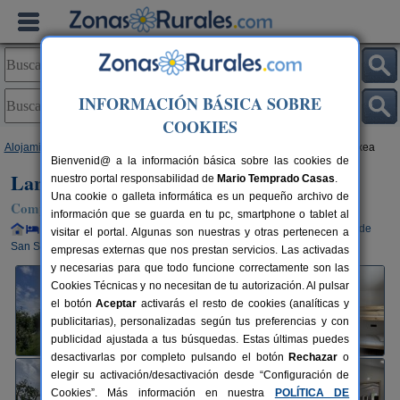
INFORMACIÓN BÁSICA SOBRE
COOKIES
Alojamientos
>
País Vasco
>
Guipúzcoa
>
Aizarnazabal
> Larraitz Aterpetxea
Bienvenid@ a la información básica sobre las cookies de
Larraitz Aterpetxea
nuestro portal responsabilidad de
Mario Temprado Casas
.
Una cookie o galleta informática es un pequeño archivo de
Complejo Rural en Aizarnazabal (Guipúzcoa)
información que se guarda en tu pc, smartphone o tablet al
Alquiler completo y por habitaciones
8-35+3 plazas
36 km de
visitar el portal. Algunas son nuestras y otras pertenecen a
San Sebastián
empresas externas que nos prestan servicios. Las activadas
y necesarias para que todo funcione correctamente son las
Cookies Técnicas y no necesitan de tu autorización. Al pulsar
el botón
Aceptar
activarás el resto de cookies (analíticas y
publicitarias), personalizadas según tus preferencias y con
publicidad ajustada a tus búsquedas. Estas últimas puedes
desactivarlas por completo pulsando el botón
Rechazar
o
elegir su activación/desactivación desde “Configuración de
Cookies”. Más información en nuestra
POLÍTICA DE