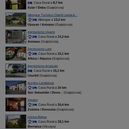
Casa Rural a
8,7 km
Itziar / Deba
(Guipúzcoa)
Albergue Turístico Otardi Landa A...
Albergue a
13,2 km
Upazan / Asteasu
(Guipúzcoa)
Agroturismo Ugarte
Casa Rural a
14,2 km
Asteasu
(Guipúzcoa)
Agroturismo Lete
Casa Rural a
15,1 km
Alkiza / Alquiza
(Guipúzcoa)
Agroturismo Arratzain
Casa Rural a
15,1 km
Usurbil
(Guipúzcoa)
Iturritxo Landetxea
Casa Rural a
16 km
San Sebastián / Dono
... (Guipúzcoa)
Irigoien
Casa Rural a
16,4 km
Zubieta / Donostia
(Guipúzcoa)
Urkixa Bekoa
Casa Rural a
18,1 km
Berriatua
(Vizcaya)