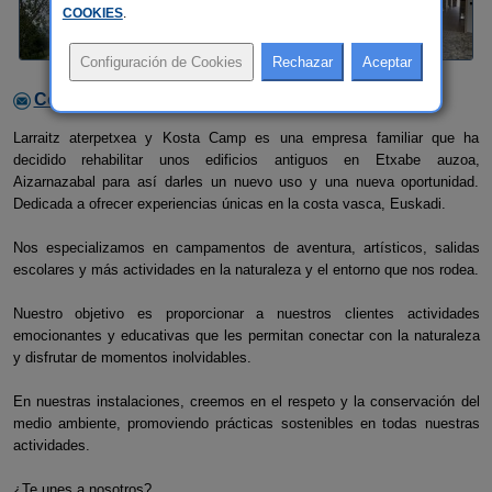
COOKIES
.
Contactar con el alojamiento
Larraitz aterpetxea y Kosta Camp es una empresa familiar que ha
decidido rehabilitar unos edificios antiguos en Etxabe auzoa,
Aizarnazabal para así darles un nuevo uso y una nueva oportunidad.
Dedicada a ofrecer experiencias únicas en la costa vasca, Euskadi.
Nos especializamos en campamentos de aventura, artísticos, salidas
escolares y más actividades en la naturaleza y el entorno que nos rodea.
Nuestro objetivo es proporcionar a nuestros clientes actividades
emocionantes y educativas que les permitan conectar con la naturaleza
y disfrutar de momentos inolvidables.
En nuestras instalaciones, creemos en el respeto y la conservación del
medio ambiente, promoviendo prácticas sostenibles en todas nuestras
actividades.
¿Te unes a nosotros?