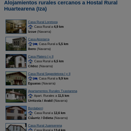
Alojamientos rurales cercanos a Hostal Rural
Huartearena (Iza)
Casa Rural Loretxea
Casa Rural a
4,9 km
Izcue
(Navarra)
Casa Atostarra
Casa Rural a
5,5 km
Ibero
(Navarra)
Casa Platero I y II
Casa Rural a
6,5 km
Cildoz
(Navarra)
Casa Rural Sagastietxea I y II
Casa Rural a
9,9 km
Eguaras
(Navarra)
Apartamentos Rurales Txastarena
Apart. Rurales a
11,5 km
Urritzola / Arakil
(Navarra)
Bordaberri
Casa Rural a
12,6 km
Ciáurriz / Odieta
(Navarra)
Casa Rural Juanserena
Casa Rural a
13,4 km