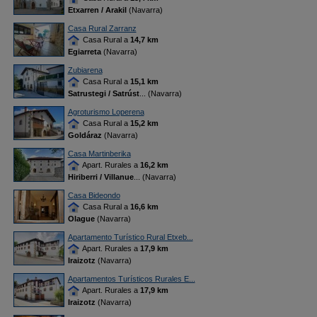
Etxarren / Arakil
(Navarra)
Casa Rural Zarranz
Casa Rural a
14,7 km
Egiarreta
(Navarra)
Zubiarena
Casa Rural a
15,1 km
Satrustegi / Satrúst
... (Navarra)
Agroturismo Loperena
Casa Rural a
15,2 km
Goldáraz
(Navarra)
Casa Martinberika
Apart. Rurales a
16,2 km
Hiriberri / Villanue
... (Navarra)
Casa Bideondo
Casa Rural a
16,6 km
Olague
(Navarra)
Apartamento Turístico Rural Etxeb...
Apart. Rurales a
17,9 km
Iraizotz
(Navarra)
Apartamentos Turísticos Rurales E...
Apart. Rurales a
17,9 km
Iraizotz
(Navarra)