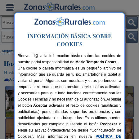
INFORMACIÓN BÁSICA SOBRE
COOKIES
Alojamientos
>
Navarra
>
Iza
> Hostal Rural Huartearena
Bienvenid@ a la información básica sobre las cookies de
Hostal Rural Huartearena
nuestro portal responsabilidad de
Mario Temprado Casas
.
Una cookie o galleta informática es un pequeño archivo de
Hostal Rural en Iza (Navarra)
información que se guarda en tu pc, smartphone o tablet al
Alquiler por habitaciones
10+1 plazas
10 km de Pamplona
visitar el portal. Algunas son nuestras y otras pertenecen a
empresas externas que nos prestan servicios. Las activadas
y necesarias para que todo funcione correctamente son las
Cookies Técnicas y no necesitan de tu autorización. Al pulsar
el botón
Aceptar
activarás el resto de cookies (analíticas y
publicitarias), personalizadas según tus preferencias y con
publicidad ajustada a tus búsquedas. Estas últimas puedes
desactivarlas por completo pulsando el botón
Rechazar
o
elegir su activación/desactivación desde “Configuración de
Cookies”. Más información en nuestra
POLÍTICA DE