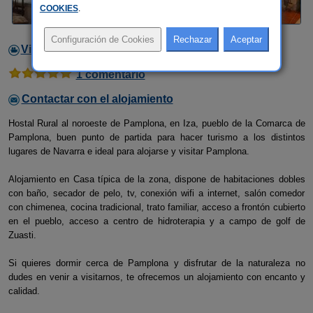
COOKIES
.
Video
1 comentario
Contactar con el alojamiento
Hostal Rural al noroeste de Pamplona, en Iza, pueblo de la Comarca de
Pamplona, buen punto de partida para hacer turismo a los distintos
lugares de Navarra e ideal para alojarse y visitar Pamplona.
Alojamiento en Casa típica de la zona, dispone de habitaciones dobles
con baño, secador de pelo, tv, conexión wifi a internet, salón comedor
con chimenea, cocina tradicional, trato familiar, acceso a frontón cubierto
en el pueblo, acceso a centro de hidroterapia y a campo de golf de
Zuasti.
Si quieres dormir cerca de Pamplona y disfrutar de la naturaleza no
dudes en venir a visitarnos, te ofrecemos un alojamiento con encanto y
calidad.