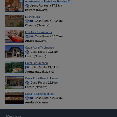
Apartamentos Turísticos Rurales E...
Apart. Rurales a
17,9 km
Iraizotz
(Navarra)
La Patxuela
Casa Rural a
18,2 km
Obanos
(Navarra)
Las Tres Herraduras
Casa Rural a
18,7 km
Artazu
(Navarra)
Casa Rural Txolinenea
Casa Rural a
19,8 km
Lantz
(Navarra)
Hotel Peruskenea
Hotel Rural a
19,9 km
Jauntsarats
(Navarra)
Casa Rural Palacio Lerruz
Casa Rural a
19,9 km
Lérruz
(Navarra)
Casa Rural Apezetxea
Casa Rural a
20,4 km
Arruitz
(Navarra)
Nosotros