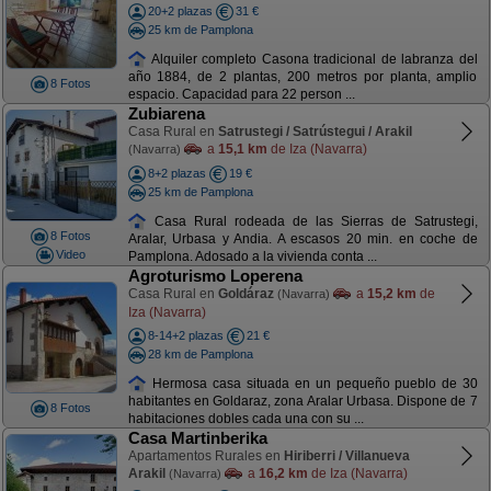
20+2 plazas
31 €
25 km de Pamplona
Alquiler completo Casona tradicional de labranza del
año 1884, de 2 plantas, 200 metros por planta, amplio
8 Fotos
espacio. Capacidad para 22 person ...
Zubiarena
Casa Rural en
Satrustegi / Satrústegui / Arakil
a
15,1 km
de Iza (Navarra)
(Navarra)
8+2 plazas
19 €
25 km de Pamplona
Casa Rural rodeada de las Sierras de Satrustegi,
8 Fotos
Aralar, Urbasa y Andia. A escasos 20 min. en coche de
Video
Pamplona. Adosado a la vivienda conta ...
Agroturismo Loperena
Casa Rural en
Goldáraz
a
15,2 km
de
(Navarra)
Iza (Navarra)
8-14+2 plazas
21 €
28 km de Pamplona
Hermosa casa situada en un pequeño pueblo de 30
habitantes en Goldaraz, zona Aralar Urbasa. Dispone de 7
8 Fotos
habitaciones dobles cada una con su ...
Casa Martinberika
Apartamentos Rurales en
Hiriberri / Villanueva
Arakil
a
16,2 km
de Iza (Navarra)
(Navarra)