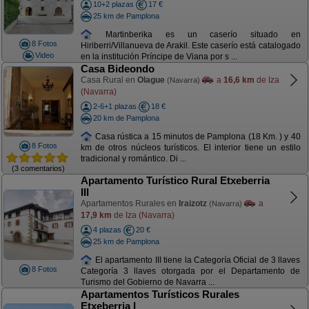
10+2 plazas
17 €
25 km de Pamplona
Martinberika es un caserío situado en
8 Fotos
Hiriberri/Villanueva de Arakil. Este caserío está catalogado
Video
en la institución Príncipe de Viana por s ...
Casa Bideondo
Casa Rural en
Olague
a
16,6 km
de Iza
(Navarra)
(Navarra)
2-6+1 plazas
18 €
20 km de Pamplona
Casa rústica a 15 minutos de Pamplona (18 Km. ) y 40
8 Fotos
km de otros núcleos turísticos. El interior tiene un estilo
tradicional y romántico. Di ...
(3 comentarios)
Apartamento Turístico Rural Etxeberria
III
Apartamentos Rurales en
Iraizotz
a
(Navarra)
17,9 km
de Iza (Navarra)
4 plazas
20 €
25 km de Pamplona
El apartamento III tiene la Categoría Oficial de 3 llaves
8 Fotos
Categoría 3 llaves otorgada por el Departamento de
Turismo del Gobierno de Navarra ...
Apartamentos Turísticos Rurales
Etxeberria I