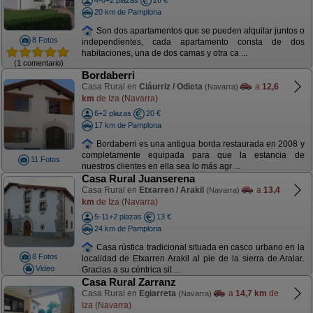
4-8+2 plazas
26 €
20 km de Pamplona
Son dos apartamentos que se pueden alquilar juntos o
8 Fotos
independientes, cada apartamento consta de dos
habitaciones, una de dos camas y otra ca ...
(1 comentario)
Bordaberri
Casa Rural en
Ciáurriz / Odieta
a
12,6
(Navarra)
km
de Iza (Navarra)
6+2 plazas
20 €
17 km de Pamplona
Bordaberri es una antigua borda restaurada en 2008 y
completamente equipada para que la estancia de
11 Fotos
nuestros clientes en ella sea lo más agr ...
Casa Rural Juanserena
Casa Rural en
Etxarren / Arakil
a
13,4
(Navarra)
km
de Iza (Navarra)
5-11+2 plazas
13 €
24 km de Pamplona
Casa rústica tradicional situada en casco urbano en la
8 Fotos
localidad de Etxarren Arakil al pie de la sierra de Aralar.
Video
Gracias a su céntrica sit ...
Casa Rural Zarranz
Casa Rural en
Egiarreta
a
14,7 km
de
(Navarra)
Iza (Navarra)