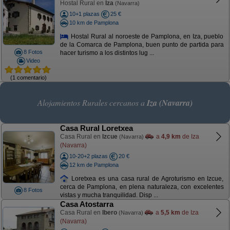
Hostal Rural en
Iza
(Navarra)
10+1 plazas
25 €
10 km de Pamplona
Hostal Rural al noroeste de Pamplona, en Iza, pueblo
de la Comarca de Pamplona, buen punto de partida para
8 Fotos
hacer turismo a los distintos lug ...
Video
(1 comentario)
Alojamientos Rurales cercanos a
Iza (Navarra)
Casa Rural Loretxea
Casa Rural en
Izcue
a
4,9 km
de Iza
(Navarra)
(Navarra)
10-20+2 plazas
20 €
12 km de Pamplona
Loretxea es una casa rural de Agroturismo en Izcue,
cerca de Pamplona, en plena naturaleza, con excelentes
8 Fotos
vistas y mucha tranquilidad. Disp ...
Casa Atostarra
Casa Rural en
Ibero
a
5,5 km
de Iza
(Navarra)
(Navarra)