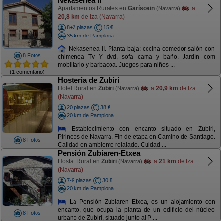
Nekasenea II
Apartamentos Rurales en
Garísoain
a
(Navarra)
20,8 km
de Iza (Navarra)
8+2 plazas
15 €
35 km de Pamplona
Nekasenea II. Planta baja: cocina-comedor-salón con
8 Fotos
chimenea Tv Y dvd, sofa cama y baño. Jardín com
mobiliario y barbacoa. Juegos para niños ...
(1 comentario)
Hosteria de Zubiri
Hotel Rural en
Zubiri
a
20,9 km
de Iza
(Navarra)
(Navarra)
20 plazas
38 €
20 km de Pamplona
Establecimiento con encanto situado en Zubiri,
Pirineos de Navarra. Fin de etapa en Camino de Santiago.
8 Fotos
Calidad en ambiente relajado. Cuidad ...
Pensión Zubiaren-Etxea
Hostal Rural en
Zubiri
a
21 km
de Iza
(Navarra)
(Navarra)
7-9 plazas
30 €
20 km de Pamplona
La Pensión Zubiaren Etxea, es un alojamiento con
encanto, que ocupa la planta de un edificio del núcleo
8 Fotos
urbano de Zubiri, situado junto al P ...