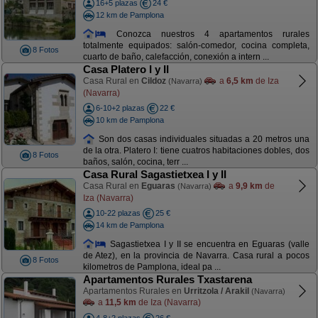
16+5 plazas
24 €
12 km de Pamplona
Conozca nuestros 4 apartamentos rurales
totalmente equipados: salón-comedor, cocina completa,
8 Fotos
cuarto de baño, calefacción, conexión a intern ...
Casa Platero I y II
Casa Rural en
Cildoz
a
6,5 km
de Iza
(Navarra)
(Navarra)
6-10+2 plazas
22 €
10 km de Pamplona
Son dos casas individuales situadas a 20 metros una
de la otra. Platero I: tiene cuatros habitaciones dobles, dos
8 Fotos
baños, salón, cocina, terr ...
Casa Rural Sagastietxea I y II
Casa Rural en
Eguaras
a
9,9 km
de
(Navarra)
Iza (Navarra)
10-22 plazas
25 €
14 km de Pamplona
Sagastietxea I y II se encuentra en Eguaras (valle
de Atez), en la provincia de Navarra. Casa rural a pocos
8 Fotos
kilometros de Pamplona, ideal pa ...
Apartamentos Rurales Txastarena
Apartamentos Rurales en
Urritzola / Arakil
(Navarra)
a
11,5 km
de Iza (Navarra)