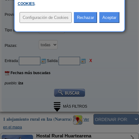
COOKIES
.
Provincias/Islas:
Tipo alquiler:
Plazas:
X
Entrada:
Salida:
Fechas más buscadas
pueblo:
Iza
MÁS FILTROS
1 alojamiento rural en Iza (Navarra)
Ver
en el mapa
Hostal Rural Huartearena