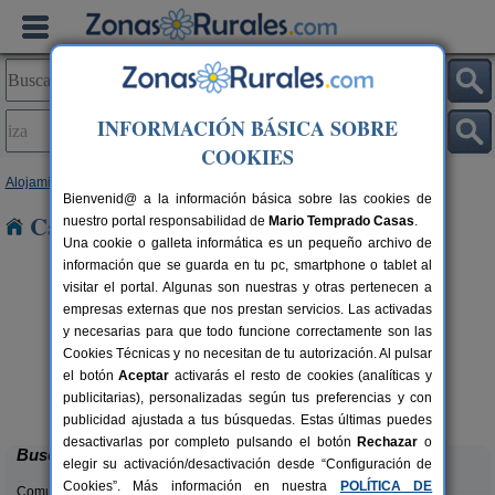
INFORMACIÓN BÁSICA SOBRE
COOKIES
Alojamientos
>
Navarra
> Iza
Bienvenid@ a la información básica sobre las cookies de
Casas Rurales en Iza
nuestro portal responsabilidad de
Mario Temprado Casas
.
Una cookie o galleta informática es un pequeño archivo de
información que se guarda en tu pc, smartphone o tablet al
visitar el portal. Algunas son nuestras y otras pertenecen a
empresas externas que nos prestan servicios. Las activadas
y necesarias para que todo funcione correctamente son las
Cookies Técnicas y no necesitan de tu autorización. Al pulsar
Casa Rural Estankoenea
16+2 pers.
el botón
Aceptar
activarás el resto de cookies (analíticas y
28 €
Landetxea
rs.
desde
publicitarias), personalizadas según tus preferencias y con
 €
Artieda (Navarra)
publicidad ajustada a tus búsquedas. Estas últimas puedes
desactivarlas por completo pulsando el botón
Rechazar
o
Buscar
elegir su activación/desactivación desde “Configuración de
Cookies”. Más información en nuestra
POLÍTICA DE
Comunidades: