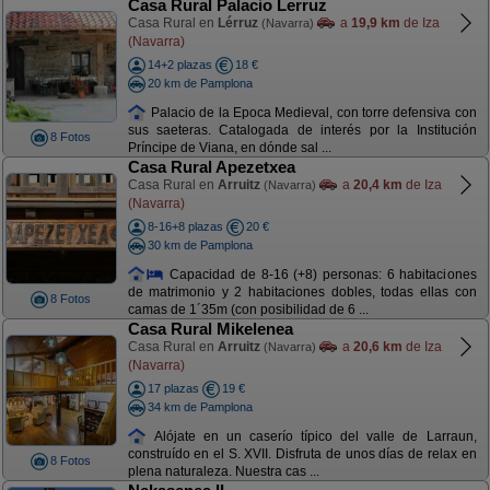
Casa Rural Palacio Lerruz
Casa Rural en
Lérruz
a
19,9 km
de Iza
(Navarra)
(Navarra)
14+2 plazas
18 €
20 km de Pamplona
Palacio de la Epoca Medieval, con torre defensiva con
sus saeteras. Catalogada de interés por la Institución
8 Fotos
Príncipe de Viana, en dónde sal ...
Casa Rural Apezetxea
Casa Rural en
Arruitz
a
20,4 km
de Iza
(Navarra)
(Navarra)
8-16+8 plazas
20 €
30 km de Pamplona
Capacidad de 8-16 (+8) personas: 6 habitaciones
de matrimonio y 2 habitaciones dobles, todas ellas con
8 Fotos
camas de 1´35m (con posibilidad de 6 ...
Casa Rural Mikelenea
Casa Rural en
Arruitz
a
20,6 km
de Iza
(Navarra)
(Navarra)
17 plazas
19 €
34 km de Pamplona
Alójate en un caserío típico del valle de Larraun,
construído en el S. XVII. Disfruta de unos días de relax en
8 Fotos
plena naturaleza. Nuestra cas ...