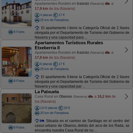
Apartamentos Rurales en
Iraizotz
a
(Navarra)
17,9 km
de Iza (Navarra)
4 plazas
17 €
25 km de Pamplona
El apartamento I tiene la Categoría Oficial de 2 llaves
8 Fotos
otorgada por el Departamento de Turismo del Gobierno de
Navarra y una capacidad para ...
Apartamentos Turísticos Rurales
Etxeberria II
Apartamentos Rurales en
Iraizotz
a
(Navarra)
17,9 km
de Iza (Navarra)
6 plazas
17 €
25 km de Pamplona
El apartamento II tiene la Categoría Oficial de 2 llaves
8 Fotos
otorgada por el Departamento de Turismo del Gobierno de
Navarra y una capacidad par ...
La Patxuela
Casa Rural en
Obanos
a
18,2 km
de
(Navarra)
Iza (Navarra)
12+5 plazas
20 €
20 km de Pamplona
Situada en el camino de Santiago en el centro del
casco urbano de Obanos, detrás del arco de los Rada, se
8 Fotos
encuentra nuestra Casa Rural de nu ...