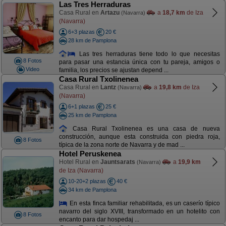
Las Tres Herraduras
Casa Rural en
Artazu
a
18,7 km
de Iza
(Navarra)
(Navarra)
6+3 plazas
20 €
28 km de Pamplona
Las tres herraduras tiene todo lo que necesitas
8 Fotos
para pasar una estancia única con tu pareja, amigos o
Video
familia, los precios se ajustan depend ...
Casa Rural Txolinenea
Casa Rural en
Lantz
a
19,8 km
de Iza
(Navarra)
(Navarra)
6+1 plazas
25 €
25 km de Pamplona
Casa Rural Txolinenea es una casa de nueva
construcción, aunque esta construida con piedra roja,
8 Fotos
típica de la zona norte de Navarra y de mad ...
Hotel Peruskenea
Hotel Rural en
Jauntsarats
a
19,9 km
(Navarra)
de Iza (Navarra)
10-20+2 plazas
40 €
34 km de Pamplona
En esta finca familiar rehabilitada, es un caserío típico
navarro del siglo XVIII, transformado en un hotelito con
8 Fotos
encanto para dar hospedaj ...