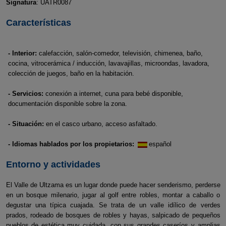
Signatura
: UATR0087
Características
- Interior:
calefacción, salón-comedor, televisión, chimenea, baño,
cocina, vitrocerámica / inducción, lavavajillas, microondas, lavadora,
colección de juegos, baño en la habitación.
- Servicios:
conexión a internet, cuna para bebé disponible,
documentación disponible sobre la zona.
- Situación:
en el casco urbano, acceso asfaltado.
- Idiomas hablados por los propietarios:
español
Entorno y actividades
El Valle de Ultzama es un lugar donde puede hacer senderismo, perderse
en un bosque milenario, jugar al golf entre robles, montar a caballo o
degustar una típica cuajada. Se trata de un valle idílico de verdes
prados, rodeado de bosques de robles y hayas, salpicado de pequeños
pueblos de estética muy cuidada, con sus grandes caseríos y amplias