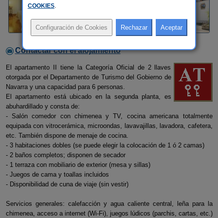
COOKIES
.
Contactar con el alojamiento
El apartamento II tiene la Categoría Oficial de 2 llaves
otorgada por el Departamento de Turismo del Gobierno de
Navarra y una capacidad para 6 personas.
El apartamento está ubicado en la segunda planta, es
abuhardillado y consta de:
- Salón comedor con chimenea y TV, cocina americana totalmente
equipada con vitrocerámica, microondas, lavavajillas, lavadora, cafetera,
etc. También dispone de menaje de cocina.
- 3 habitaciones dobles (se puede elegir la colocación de 1 ó 2 camas)
- 2 baños completos; disponen de secador
- 1 terraza con mobiliario de exterior (mesa y sillas)
- Juegos de cama y toallas incluidos
- Disponibilidad de cuna de viaje (sin vestir)
Servicios generales: calefacción y agua caliente central, leña para la
chimenea, acceso a internet (Wi-Fi), juegos lúdicos (parchis, cartas, etc.)