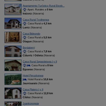
Apartamento Turístico Rural Etxeb...
Apart. Rurales a
0 km
Iraizotz
(Navarra)
Casa Rural Txolinenea
Casa Rural a
4,3 km
Lantz
(Navarra)
Casa Bideondo
Casa Rural a
5,5 km
Olague
(Navarra)
Bordaberri
Casa Rural a
7,8 km
Ciáurriz / Odieta
(Navarra)
Casa Rural Sagastietxea I y II
Casa Rural a
8 km
Eguaras
(Navarra)
Hotel Peruskenea
Hotel Rural a
10,6 km
Jauntsarats
(Navarra)
Casa Platero I y II
Casa Rural a
12,8 km
Cildoz
(Navarra)
Juankonogoia