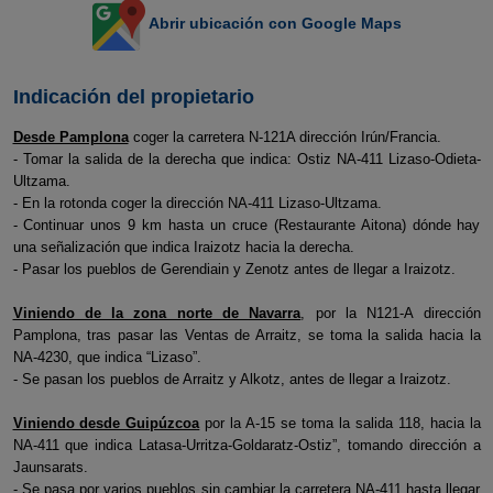
Abrir ubicación con Google Maps
Indicación del propietario
Desde Pamplona
coger la carretera N-121A dirección Irún/Francia.
- Tomar la salida de la derecha que indica: Ostiz NA-411 Lizaso-Odieta-
Ultzama.
- En la rotonda coger la dirección NA-411 Lizaso-Ultzama.
- Continuar unos 9 km hasta un cruce (Restaurante Aitona) dónde hay
una señalización que indica Iraizotz hacia la derecha.
- Pasar los pueblos de Gerendiain y Zenotz antes de llegar a Iraizotz.
Viniendo de la zona norte de Navarra
, por la N121-A dirección
Pamplona, tras pasar las Ventas de Arraitz, se toma la salida hacia la
NA-4230, que indica “Lizaso”.
- Se pasan los pueblos de Arraitz y Alkotz, antes de llegar a Iraizotz.
Viniendo desde Guipúzcoa
por la A-15 se toma la salida 118, hacia la
NA-411 que indica Latasa-Urritza-Goldaratz-Ostiz”, tomando dirección a
Jaunsarats.
- Se pasa por varios pueblos sin cambiar la carretera NA-411 hasta llegar