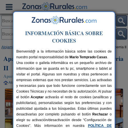
INFORMACIÓN BÁSICA SOBRE
COOKIES
Alojamientos
>
Navarra
>
Iraizotz
> Apartamentos Turísticos Rurales Etxeberria II
Bienvenid@ a la información básica sobre las cookies de
Apartamentos Turísticos Rurales Etxeberria
nuestro portal responsabilidad de
Mario Temprado Casas
.
Una cookie o galleta informática es un pequeño archivo de
II
información que se guarda en tu pc, smartphone o tablet al
visitar el portal. Algunas son nuestras y otras pertenecen a
Apartamentos Rurales en Iraizotz (Navarra)
empresas externas que nos prestan servicios. Las activadas
Alquiler completo
6 plazas
25 km de Pamplona
y necesarias para que todo funcione correctamente son las
Cookies Técnicas y no necesitan de tu autorización. Al pulsar
el botón
Aceptar
activarás el resto de cookies (analíticas y
publicitarias), personalizadas según tus preferencias y con
publicidad ajustada a tus búsquedas. Estas últimas puedes
desactivarlas por completo pulsando el botón
Rechazar
o
elegir su activación/desactivación desde “Configuración de
Cookies”. Más información en nuestra
POLÍTICA DE