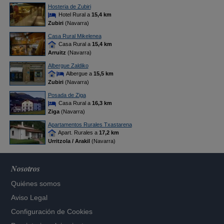
Hosteria de Zubiri
Hotel Rural a
15,4 km
Zubiri
(Navarra)
Casa Rural Mikelenea
Casa Rural a
15,4 km
Arruitz
(Navarra)
Albergue Zaldiko
Albergue a
15,5 km
Zubiri
(Navarra)
Posada de Ziga
Casa Rural a
16,3 km
Ziga
(Navarra)
Apartamentos Rurales Txastarena
Apart. Rurales a
17,2 km
Urritzola / Arakil
(Navarra)
Nosotros
Quiénes somos
Aviso Legal
Configuración de Cookies