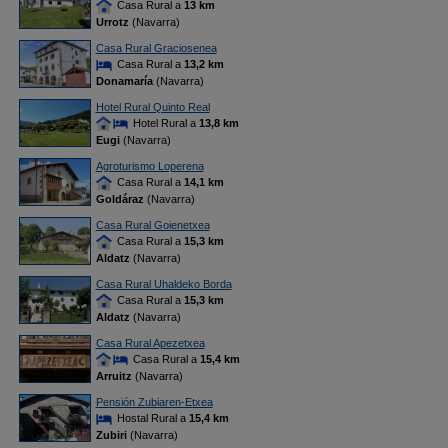
Casa Rural a
13 km
Urrotz
(Navarra)
Casa Rural Graciosenea
Casa Rural a
13,2 km
Donamaría
(Navarra)
Hotel Rural Quinto Real
Hotel Rural a
13,8 km
Eugi
(Navarra)
Agroturismo Loperena
Casa Rural a
14,1 km
Goldáraz
(Navarra)
Casa Rural Goienetxea
Casa Rural a
15,3 km
Aldatz
(Navarra)
Casa Rural Uhaldeko Borda
Casa Rural a
15,3 km
Aldatz
(Navarra)
Casa Rural Apezetxea
Casa Rural a
15,4 km
Arruitz
(Navarra)
Pensión Zubiaren-Etxea
Hostal Rural a
15,4 km
Zubiri
(Navarra)