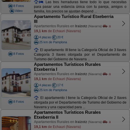
Las tres herraduras tiene todo lo que necesitas
8 Fotos
para pasar una estancia única con tu pareja, amigos o
Video
familia, los precios se ajustan depend ...
Apartamento Turístico Rural Etxeberria
III
Apartamentos Rurales en
Iraizotz
a
(Navarra)
19,1 km
de Echauri (Navarra)
4 plazas
20 €
25 km de Pamplona
El apartamento III tiene la Categoría Oficial de 3 llaves
8 Fotos
Categoría 3 llaves otorgada por el Departamento de
Turismo del Gobierno de Navarra ...
Apartamentos Turísticos Rurales
Etxeberria I
Apartamentos Rurales en
Iraizotz
a
(Navarra)
19,1 km
de Echauri (Navarra)
4 plazas
17 €
25 km de Pamplona
El apartamento I tiene la Categoría Oficial de 2 llaves
8 Fotos
otorgada por el Departamento de Turismo del Gobierno de
Navarra y una capacidad para ...
Apartamentos Turísticos Rurales
Etxeberria II
Apartamentos Rurales en
Iraizotz
a
(Navarra)
19,1 km
de Echauri (Navarra)