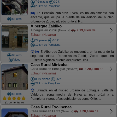
7-9 plazas
30 €
20 km de Pamplona
La Pensión Zubiaren Etxea, es un alojamiento con
encanto, que ocupa la planta de un edificio del núcleo
8 Fotos
urbano de Zubiri, situado junto al P ...
Albergue Zaldiko
Albergue en
Zubiri
a
19,8 km
de
(Navarra)
Echauri (Navarra)
24 plazas
10 €
19 km de Pamplona
El Albergue Zaldiko se encuentra en la meta de la
8 Fotos
segunda etapa Roncesvalles-Zubiri, Zubiri que en
Video
Euskera significa pueblo del puente, es l ...
Casa Rural Mirizabal
Casa Rural en
Echagüe
a
20,3 km
de
(Navarra)
Echauri (Navarra)
8-10 plazas
25 €
22 km de Pamplona
Situada en el núcleo urbano de Echagüe, valle de
8 Fotos
Valdorba, zona media de Navarra, muy próxima a
Pamplona y pequeñas poblaciones como Olite, ...
(1 comentario)
Casa Rural Txolinenea
Casa Rural en
Lantz
a
20,4 km
de
(Navarra)
Echauri (Navarra)