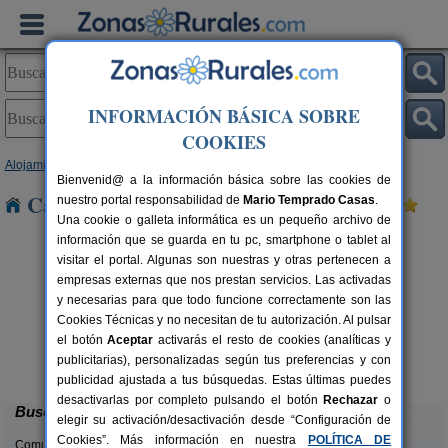
INFORMACIÓN BÁSICA SOBRE
COOKIES
Alojamientos
>
Navarra
> Echauri
Bienvenid@ a la información básica sobre las cookies de
Casas Rurales cerca de Echauri
nuestro portal responsabilidad de
Mario Temprado Casas
.
Una cookie o galleta informática es un pequeño archivo de
información que se guarda en tu pc, smartphone o tablet al
visitar el portal. Algunas son nuestras y otras pertenecen a
empresas externas que nos prestan servicios. Las activadas
y necesarias para que todo funcione correctamente son las
Cookies Técnicas y no necesitan de tu autorización. Al pulsar
el botón
Aceptar
activarás el resto de cookies (analíticas y
Camping Bardenas
rs.
200+10 pers.
publicitarias), personalizadas según tus preferencias y con
 €
20 €
Villafranca (Navarra)
desde
publicidad ajustada a tus búsquedas. Estas últimas puedes
desactivarlas por completo pulsando el botón
Rechazar
o
Buscar
elegir su activación/desactivación desde “Configuración de
Cookies”. Más información en nuestra
POLÍTICA DE
Comunidades: