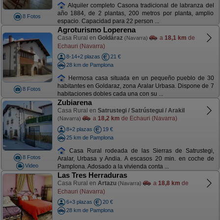
Alquiler completo Casona tradicional de labranza del
año 1884, de 2 plantas, 200 metros por planta, amplio
8 Fotos
espacio. Capacidad para 22 person ...
Agroturismo Loperena
Casa Rural en
Goldáraz
a
18,1 km
de
(Navarra)
Echauri (Navarra)
8-14+2 plazas
21 €
28 km de Pamplona
Hermosa casa situada en un pequeño pueblo de 30
habitantes en Goldaraz, zona Aralar Urbasa. Dispone de 7
8 Fotos
habitaciones dobles cada una con su ...
Zubiarena
Casa Rural en
Satrustegi / Satrústegui / Arakil
a
18,2 km
de Echauri (Navarra)
(Navarra)
8+2 plazas
19 €
25 km de Pamplona
Casa Rural rodeada de las Sierras de Satrustegi,
8 Fotos
Aralar, Urbasa y Andia. A escasos 20 min. en coche de
Video
Pamplona. Adosado a la vivienda conta ...
Las Tres Herraduras
Casa Rural en
Artazu
a
18,8 km
de
(Navarra)
Echauri (Navarra)
6+3 plazas
20 €
28 km de Pamplona