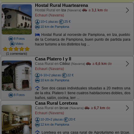
Hostal Rural Huartearena
Hostal Rural en
Iza
a
3,1 km
de
(Navarra)
Echauri (Navarra)
10+1 plazas
25 €
10 km de Pamplona
Hostal Rural al noroeste de Pamplona, en Iza, pueblo
8 Fotos
de la Comarca de Pamplona, buen punto de partida para
Video
hacer turismo a los distintos lug ...
(1 comentario)
Casa Platero I y II
Casa Rural en
Cildoz
a
6,6 km
de
(Navarra)
Echauri (Navarra)
6-10+2 plazas
22 €
10 km de Pamplona
Son dos casas individuales situadas a 20 metros una
de la otra. Platero I: tiene cuatros habitaciones dobles, dos
8 Fotos
baños, salón, cocina, terr ...
Casa Rural Loretxea
Casa Rural en
Izcue
a
6,7 km
de
(Navarra)
Echauri (Navarra)
10-20+2 plazas
20 €
12 km de Pamplona
Loretxea es una casa rural de Agroturismo en Izcue,