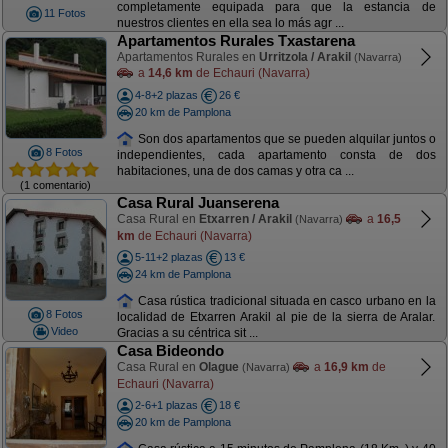
completamente equipada para que la estancia de
11 Fotos
nuestros clientes en ella sea lo más agr ...
Apartamentos Rurales Txastarena
Apartamentos Rurales en
Urritzola / Arakil
(Navarra)
a
14,6 km
de Echauri (Navarra)
4-8+2 plazas
26 €
20 km de Pamplona
Son dos apartamentos que se pueden alquilar juntos o
8 Fotos
independientes, cada apartamento consta de dos
habitaciones, una de dos camas y otra ca ...
(1 comentario)
Casa Rural Juanserena
Casa Rural en
Etxarren / Arakil
a
16,5
(Navarra)
km
de Echauri (Navarra)
5-11+2 plazas
13 €
24 km de Pamplona
Casa rústica tradicional situada en casco urbano en la
8 Fotos
localidad de Etxarren Arakil al pie de la sierra de Aralar.
Video
Gracias a su céntrica sit ...
Casa Bideondo
Casa Rural en
Olague
a
16,9 km
de
(Navarra)
Echauri (Navarra)
2-6+1 plazas
18 €
20 km de Pamplona