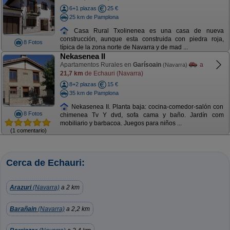
6+1 plazas
25 €
25 km de Pamplona
Casa Rural Txolinenea es una casa de nueva
construcción, aunque esta construida con piedra roja,
8 Fotos
típica de la zona norte de Navarra y de mad ...
Nekasenea II
Apartamentos Rurales en
Garísoain
a
(Navarra)
21,7 km
de Echauri (Navarra)
8+2 plazas
15 €
35 km de Pamplona
Nekasenea II. Planta baja: cocina-comedor-salón con
8 Fotos
chimenea Tv Y dvd, sofa cama y baño. Jardín com
mobiliario y barbacoa. Juegos para niños ...
(1 comentario)
Cerca de Echauri:
Arazuri
(Navarra)
a 2 km
Barañain
(Navarra)
a 2,2 km