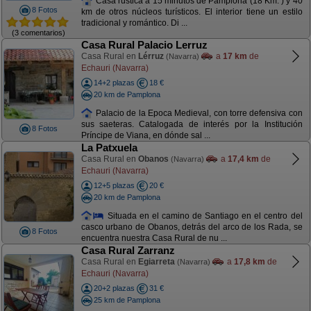
Casa rústica a 15 minutos de Pamplona (18 Km. ) y 40
8 Fotos
km de otros núcleos turísticos. El interior tiene un estilo
tradicional y romántico. Di ...
(3 comentarios)
Casa Rural Palacio Lerruz
Casa Rural en
Lérruz
a
17 km
de
(Navarra)
Echauri (Navarra)
14+2 plazas
18 €
20 km de Pamplona
Palacio de la Epoca Medieval, con torre defensiva con
sus saeteras. Catalogada de interés por la Institución
8 Fotos
Príncipe de Viana, en dónde sal ...
La Patxuela
Casa Rural en
Obanos
a
17,4 km
de
(Navarra)
Echauri (Navarra)
12+5 plazas
20 €
20 km de Pamplona
Situada en el camino de Santiago en el centro del
casco urbano de Obanos, detrás del arco de los Rada, se
8 Fotos
encuentra nuestra Casa Rural de nu ...
Casa Rural Zarranz
Casa Rural en
Egiarreta
a
17,8 km
de
(Navarra)
Echauri (Navarra)
20+2 plazas
31 €
25 km de Pamplona