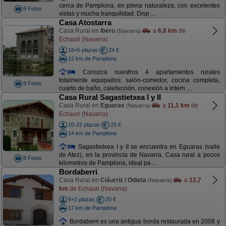
cerca de Pamplona, en plena naturaleza, con excelentes
8 Fotos
vistas y mucha tranquilidad. Disp ...
Casa Atostarra
Casa Rural en
Ibero
a
6,8 km
de
(Navarra)
Echauri (Navarra)
16+5 plazas
24 €
12 km de Pamplona
Conozca nuestros 4 apartamentos rurales
totalmente equipados: salón-comedor, cocina completa,
8 Fotos
cuarto de baño, calefacción, conexión a intern ...
Casa Rural Sagastietxea I y II
Casa Rural en
Eguaras
a
11,1 km
de
(Navarra)
Echauri (Navarra)
10-22 plazas
25 €
14 km de Pamplona
Sagastietxea I y II se encuentra en Eguaras (valle
de Atez), en la provincia de Navarra. Casa rural a pocos
8 Fotos
kilometros de Pamplona, ideal pa ...
Bordaberri
Casa Rural en
Ciáurriz / Odieta
a
12,7
(Navarra)
km
de Echauri (Navarra)
6+2 plazas
20 €
17 km de Pamplona
Bordaberri es una antigua borda restaurada en 2008 y