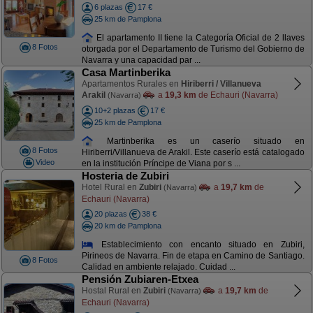
6 plazas
17 €
25 km de Pamplona
El apartamento II tiene la Categoría Oficial de 2 llaves
8 Fotos
otorgada por el Departamento de Turismo del Gobierno de
Navarra y una capacidad par ...
Casa Martinberika
Apartamentos Rurales en
Hiriberri / Villanueva
Arakil
a
19,3 km
de Echauri (Navarra)
(Navarra)
10+2 plazas
17 €
25 km de Pamplona
Martinberika es un caserío situado en
8 Fotos
Hiriberri/Villanueva de Arakil. Este caserío está catalogado
Video
en la institución Príncipe de Viana por s ...
Hosteria de Zubiri
Hotel Rural en
Zubiri
a
19,7 km
de
(Navarra)
Echauri (Navarra)
20 plazas
38 €
20 km de Pamplona
Establecimiento con encanto situado en Zubiri,
Pirineos de Navarra. Fin de etapa en Camino de Santiago.
8 Fotos
Calidad en ambiente relajado. Cuidad ...
Pensión Zubiaren-Etxea
Hostal Rural en
Zubiri
a
19,7 km
de
(Navarra)
Echauri (Navarra)