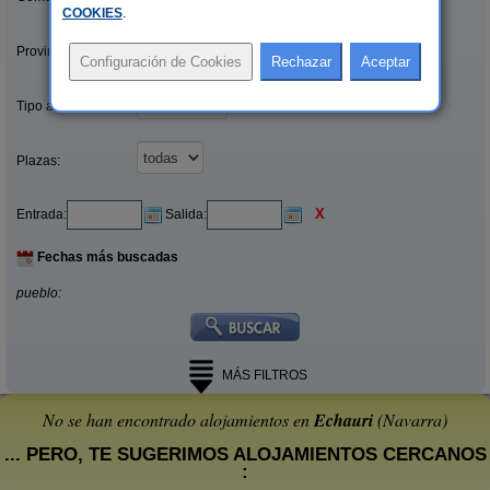
COOKIES
.
Provincias/Islas:
Tipo alquiler:
Plazas:
X
Entrada:
Salida:
Fechas más buscadas
pueblo:
MÁS FILTROS
No se han encontrado alojamientos en
Echauri
(Navarra)
... PERO, TE SUGERIMOS ALOJAMIENTOS CERCANOS
: