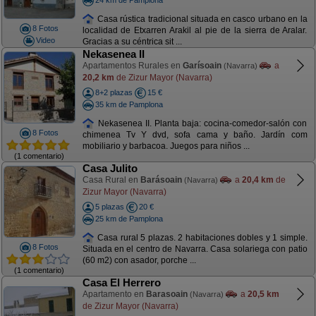
Casa rústica tradicional situada en casco urbano en la
8 Fotos
localidad de Etxarren Arakil al pie de la sierra de Aralar.
Video
Gracias a su céntrica sit ...
Nekasenea II
Apartamentos Rurales en
Garísoain
a
(Navarra)
20,2 km
de Zizur Mayor (Navarra)
8+2 plazas
15 €
35 km de Pamplona
Nekasenea II. Planta baja: cocina-comedor-salón con
8 Fotos
chimenea Tv Y dvd, sofa cama y baño. Jardín com
mobiliario y barbacoa. Juegos para niños ...
(1 comentario)
Casa Julito
Casa Rural en
Barásoain
a
20,4 km
de
(Navarra)
Zizur Mayor (Navarra)
5 plazas
20 €
25 km de Pamplona
Casa rural 5 plazas. 2 habitaciones dobles y 1 simple.
8 Fotos
Situada en el centro de Navarra. Casa solariega con patio
(60 m2) con asador, porche ...
(1 comentario)
Casa El Herrero
Apartamento en
Barasoain
a
20,5 km
(Navarra)
de Zizur Mayor (Navarra)