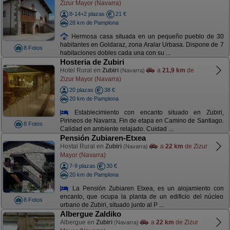
Zizur Mayor (Navarra)
8-14+2 plazas
21 €
28 km de Pamplona
Hermosa casa situada en un pequeño pueblo de 30
habitantes en Goldaraz, zona Aralar Urbasa. Dispone de 7
8 Fotos
habitaciones dobles cada una con su ...
Hosteria de Zubiri
Hotel Rural en
Zubiri
a
21,9 km
de
(Navarra)
Zizur Mayor (Navarra)
20 plazas
38 €
20 km de Pamplona
Establecimiento con encanto situado en Zubiri,
Pirineos de Navarra. Fin de etapa en Camino de Santiago.
8 Fotos
Calidad en ambiente relajado. Cuidad ...
Pensión Zubiaren-Etxea
Hostal Rural en
Zubiri
a
22 km
de Zizur
(Navarra)
Mayor (Navarra)
7-9 plazas
30 €
20 km de Pamplona
La Pensión Zubiaren Etxea, es un alojamiento con
encanto, que ocupa la planta de un edificio del núcleo
8 Fotos
urbano de Zubiri, situado junto al P ...
Albergue Zaldiko
Albergue en
Zubiri
a
22 km
de Zizur
(Navarra)