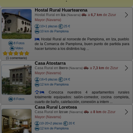
Hostal Rural Huartearena
Hostal Rural en
Iza
a
6,7 km
de Zizur
(Navarra)
Mayor (Navarra)
10+1 plazas
25 €
10 km de Pamplona
Hostal Rural al noroeste de Pamplona, en Iza, pueblo
8 Fotos
de la Comarca de Pamplona, buen punto de partida para
Video
hacer turismo a los distintos lug ...
(1 comentario)
Casa Atostarra
Casa Rural en
Ibero
a
7,3 km
de Zizur
(Navarra)
Mayor (Navarra)
16+5 plazas
24 €
12 km de Pamplona
Conozca nuestros 4 apartamentos rurales
totalmente equipados: salón-comedor, cocina completa,
8 Fotos
cuarto de baño, calefacción, conexión a intern ...
Casa Rural Loretxea
Casa Rural en
Izcue
a
8 km
de Zizur
(Navarra)
Mayor (Navarra)
10-20+2 plazas
20 €
12 km de Pamplona