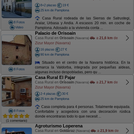
8+2 plazas
19 €
25 km de Pamplona
Casa Rural rodeada de las Sierras de Satrustegi,
8 Fotos
Aralar, Urbasa y Andia. A escasos 20 min. en coche de
Video
Pamplona. Adosado a la vivienda conta ...
Palacio de Orisoain
Casa Rural en
Orisoain
a
21,6 km
de
(Navarra)
Zizur Mayor (Navarra)
16 plazas
27 €
90 km de Pamplona
Situado en el centro de la Navarra histórica. En la
comarca la Valdorba, integrada por pequeñas aldeas,
8 Fotos
algunas incluso despobladas, pero qu ...
Casa Rural El Pajar
Casa Rural en
Orísoain
a
21,7 km
de
(Navarra)
Zizur Mayor (Navarra)
2-4 plazas
30 €
25 km de Pamplona
Casa completa para 4 personas. Totalmente equipada.
8 Fotos
Confortable y acogedora con una decoración rústica
donde encontraras todo lo que necesit ...
(1 comentario)
Agroturismo Loperena
Casa Rural en
Goldáraz
a
21,9 km
de
(Navarra)