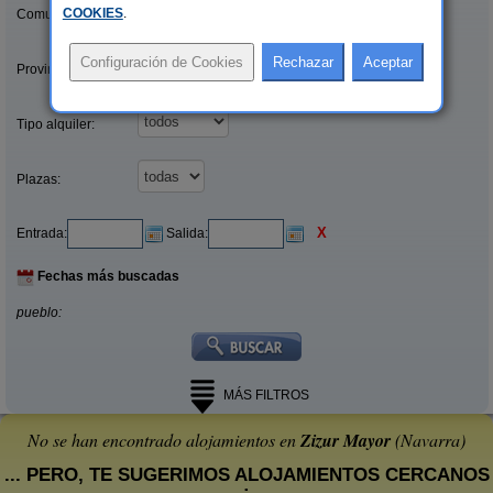
COOKIES
.
Comunidades:
Provincias/Islas:
Tipo alquiler:
Plazas:
X
Entrada:
Salida:
Fechas más buscadas
pueblo:
MÁS FILTROS
No se han encontrado alojamientos en
Zizur Mayor
(Navarra)
... PERO, TE SUGERIMOS ALOJAMIENTOS CERCANOS
: