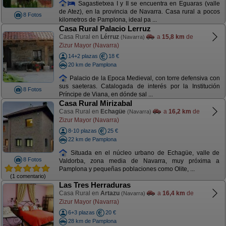
Sagastietxea I y II se encuentra en Eguaras (valle
de Atez), en la provincia de Navarra. Casa rural a pocos
8 Fotos
kilometros de Pamplona, ideal pa ...
Casa Rural Palacio Lerruz
Casa Rural en
Lérruz
a
15,8 km
de
(Navarra)
Zizur Mayor (Navarra)
14+2 plazas
18 €
20 km de Pamplona
Palacio de la Epoca Medieval, con torre defensiva con
sus saeteras. Catalogada de interés por la Institución
8 Fotos
Príncipe de Viana, en dónde sal ...
Casa Rural Mirizabal
Casa Rural en
Echagüe
a
16,2 km
de
(Navarra)
Zizur Mayor (Navarra)
8-10 plazas
25 €
22 km de Pamplona
Situada en el núcleo urbano de Echagüe, valle de
8 Fotos
Valdorba, zona media de Navarra, muy próxima a
Pamplona y pequeñas poblaciones como Olite, ...
(1 comentario)
Las Tres Herraduras
Casa Rural en
Artazu
a
16,4 km
de
(Navarra)
Zizur Mayor (Navarra)
6+3 plazas
20 €
28 km de Pamplona