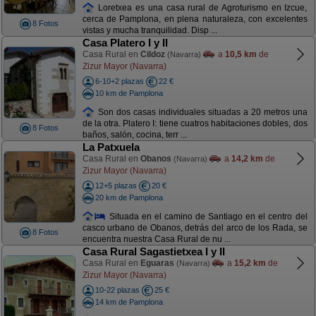
Loretxea es una casa rural de Agroturismo en Izcue,
cerca de Pamplona, en plena naturaleza, con excelentes
8 Fotos
vistas y mucha tranquilidad. Disp ...
Casa Platero I y II
Casa Rural en
Cildoz
a
10,5 km
de
(Navarra)
Zizur Mayor (Navarra)
6-10+2 plazas
22 €
10 km de Pamplona
Son dos casas individuales situadas a 20 metros una
de la otra. Platero I: tiene cuatros habitaciones dobles, dos
8 Fotos
baños, salón, cocina, terr ...
La Patxuela
Casa Rural en
Obanos
a
14,2 km
de
(Navarra)
Zizur Mayor (Navarra)
12+5 plazas
20 €
20 km de Pamplona
Situada en el camino de Santiago en el centro del
casco urbano de Obanos, detrás del arco de los Rada, se
8 Fotos
encuentra nuestra Casa Rural de nu ...
Casa Rural Sagastietxea I y II
Casa Rural en
Eguaras
a
15,2 km
de
(Navarra)
Zizur Mayor (Navarra)
10-22 plazas
25 €
14 km de Pamplona