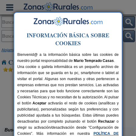
INFORMACIÓN BÁSICA SOBRE
COOKIES
Alojamientos
>
Navarra
> Zizur Mayor
Bienvenid@ a la información básica sobre las cookies de
Casas Rurales cerca de Zizur Mayor
nuestro portal responsabilidad de
Mario Temprado Casas
.
Una cookie o galleta informática es un pequeño archivo de
información que se guarda en tu pc, smartphone o tablet al
visitar el portal. Algunas son nuestras y otras pertenecen a
empresas externas que nos prestan servicios. Las activadas
y necesarias para que todo funcione correctamente son las
Cookies Técnicas y no necesitan de tu autorización. Al pulsar
el botón
Aceptar
activarás el resto de cookies (analíticas y
publicitarias), personalizadas según tus preferencias y con
Casa Rural Haitzetxea
rs.
15 pers.
 €
30 €
publicidad ajustada a tus búsquedas. Estas últimas puedes
Azpilkueta (Navarra)
desde
desactivarlas por completo pulsando el botón
Rechazar
o
elegir su activación/desactivación desde “Configuración de
Buscar
Cookies”. Más información en nuestra
POLÍTICA DE