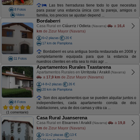
Las tres herraduras tiene todo lo que necesitas
8 Fotos
para pasar una estancia única con tu pareja, amigos o
Video
familia, los precios se ajustan depend ...
Bordaberri
Casa Rural en
Ciáurriz / Odieta
a
16,4
(Navarra)
km
de Zizur Mayor (Navarra)
6+2 plazas
20 €
17 km de Pamplona
Bordaberri es una antigua borda restaurada en 2008 y
completamente equipada para que la estancia de
11 Fotos
nuestros clientes en ella sea lo más agr ...
Apartamentos Rurales Txastarena
Apartamentos Rurales en
Urritzola / Arakil
(Navarra)
a
17,9 km
de Zizur Mayor (Navarra)
4-8+2 plazas
26 €
20 km de Pamplona
Son dos apartamentos que se pueden alquilar juntos o
8 Fotos
independientes, cada apartamento consta de dos
habitaciones, una de dos camas y otra ca ...
(1 comentario)
Casa Rural Juanserena
Casa Rural en
Etxarren / Arakil
a
19,8
(Navarra)
km
de Zizur Mayor (Navarra)
5-11+2 plazas
13 €
24 km de Pamplona