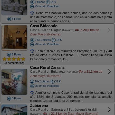
6 plazas
24 €
25 km de Pamplona
Tiene tres habitaciones dobles, dos de dos camas y
una de matrimonio, dos baños, uno en la planta baja y otro
8 Fotos
en la planta superior, cocina ...
Casa Bideondo
Casa Rural en
Olague
a
20,6 km
de
(Navarra)
Zizur Mayor (Navarra)
2-6+1 plazas
18 €
20 km de Pamplona
Casa rústica a 15 minutos de Pamplona (18 Km. ) y 40
8 Fotos
km de otros núcleos turísticos. El interior tiene un estilo
tradicional y romántico. Di ...
(3 comentarios)
Casa Rural Zarranz
Casa Rural en
Egiarreta
a
21,2 km
de
(Navarra)
Zizur Mayor (Navarra)
20+2 plazas
31 €
25 km de Pamplona
Alquiler completo Casona tradicional de labranza del
año 1884, de 2 plantas, 200 metros por planta, amplio
8 Fotos
espacio. Capacidad para 22 person ...
Zubiarena
Casa Rural en
Satrustegi / Satrústegui / Arakil
a
21,3 km
de Zizur Mayor (Navarra)
(Navarra)