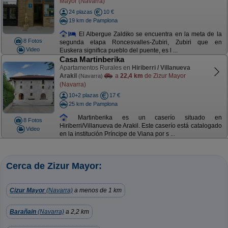
Mayor (Navarra)
24 plazas
10 €
19 km de Pamplona
El Albergue Zaldiko se encuentra en la meta de la
8 Fotos
segunda etapa Roncesvalles-Zubiri, Zubiri que en
Video
Euskera significa pueblo del puente, es l ...
Casa Martinberika
Apartamentos Rurales en
Hiriberri / Villanueva
Arakil
a
22,4 km
de Zizur Mayor
(Navarra)
(Navarra)
10+2 plazas
17 €
25 km de Pamplona
Martinberika es un caserío situado en
8 Fotos
Hiriberri/Villanueva de Arakil. Este caserío está catalogado
Video
en la institución Príncipe de Viana por s ...
Cerca de Zizur Mayor:
Cizur Mayor
(Navarra)
a menos de 1 km
Barañain
(Navarra)
a 2,2 km