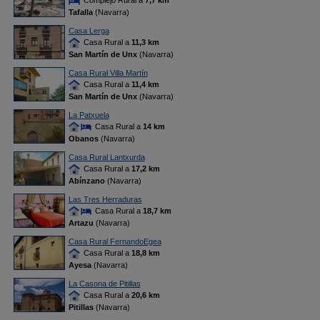
Complejo Rural a
7,7 km
Tafalla
(Navarra)
Casa Lerga
Casa Rural a
11,3 km
San Martín de Unx
(Navarra)
Casa Rural Villa Martín
Casa Rural a
11,4 km
San Martín de Unx
(Navarra)
La Patxuela
Casa Rural a
14 km
Obanos
(Navarra)
Casa Rural Lantxurda
Casa Rural a
17,2 km
Abínzano
(Navarra)
Las Tres Herraduras
Casa Rural a
18,7 km
Artazu
(Navarra)
Casa Rural FernandoEgea
Casa Rural a
18,8 km
Ayesa
(Navarra)
La Casona de Pitillas
Casa Rural a
20,6 km
Pitillas
(Navarra)