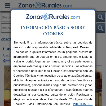
INFORMACIÓN BÁSICA SOBRE
COOKIES
Alojamientos
>
Navarra
>
Barásoain
> Casa Julito
Bienvenid@ a la información básica sobre las cookies de
Casa Julito
nuestro portal responsabilidad de
Mario Temprado Casas
.
Una cookie o galleta informática es un pequeño archivo de
Casa Rural en Barásoain (Navarra)
información que se guarda en tu pc, smartphone o tablet al
Alquiler completo
5 plazas
25 km de Pamplona
visitar el portal. Algunas son nuestras y otras pertenecen a
empresas externas que nos prestan servicios. Las activadas
y necesarias para que todo funcione correctamente son las
Cookies Técnicas y no necesitan de tu autorización. Al pulsar
el botón
Aceptar
activarás el resto de cookies (analíticas y
publicitarias), personalizadas según tus preferencias y con
publicidad ajustada a tus búsquedas. Estas últimas puedes
desactivarlas por completo pulsando el botón
Rechazar
o
elegir su activación/desactivación desde “Configuración de
Cookies”. Más información en nuestra
POLÍTICA DE