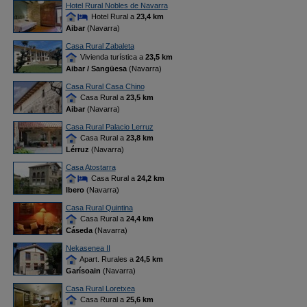
Hotel Rural Nobles de Navarra
Hotel Rural a
23,4 km
Aibar
(Navarra)
Casa Rural Zabaleta
Vivienda turística a
23,5 km
Aibar / Sangüesa
(Navarra)
Casa Rural Casa Chino
Casa Rural a
23,5 km
Aibar
(Navarra)
Casa Rural Palacio Lerruz
Casa Rural a
23,8 km
Lérruz
(Navarra)
Casa Atostarra
Casa Rural a
24,2 km
Ibero
(Navarra)
Casa Rural Quintina
Casa Rural a
24,4 km
Cáseda
(Navarra)
Nekasenea II
Apart. Rurales a
24,5 km
Garísoain
(Navarra)
Casa Rural Loretxea
Casa Rural a
25,6 km