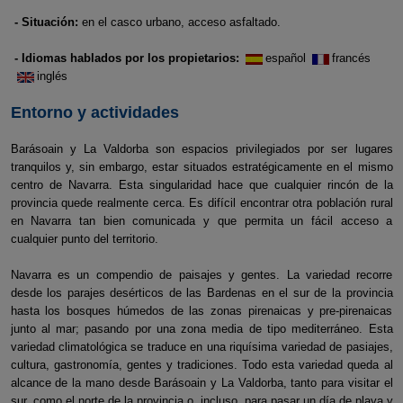
- Situación:
en el casco urbano, acceso asfaltado.
- Idiomas hablados por los propietarios:
español
francés
inglés
Entorno y actividades
Barásoain y La Valdorba son espacios privilegiados por ser lugares
tranquilos y, sin embargo, estar situados estratégicamente en el mismo
centro de Navarra. Esta singularidad hace que cualquier rincón de la
provincia quede realmente cerca. Es difícil encontrar otra población rural
en Navarra tan bien comunicada y que permita un fácil acceso a
cualquier punto del territorio.
Navarra es un compendio de paisajes y gentes. La variedad recorre
desde los parajes desérticos de las Bardenas en el sur de la provincia
hasta los bosques húmedos de las zonas pirenaicas y pre-pirenaicas
junto al mar; pasando por una zona media de tipo mediterráneo. Esta
variedad climatológica se traduce en una riquísima variedad de pasiajes,
cultura, gastronomía, gentes y tradiciones. Todo esta variedad queda al
alcance de la mano desde Barásoain y La Valdorba, tanto para visitar el
sur, como el norte de la provincia o, incluso, para pasar un día de playa y