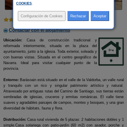
COOKIES
.
1 comentario
Contactar con el alojamiento
Ubicación:
Casa de construcción tradicional y
reformada interiormente, situada en la plaza del
ayuntamiento, junto a la iglesia. Toda exterior, soleada y
con buenas vistas. Situada en el centro geográfico de
Navarra. Ideal para visitar cualquier punto de la
provincia.
Entorno:
Barásoain está situado en el valle de la Valdorba, un valle rural
y tranquilo con un rico y singular patrimonio artístico y natural.
Atravesado por antiguas rutas del Camino de Santiago, sus tierras están
sembradas de iglesias, cruceros y ermitas románicas. El valle tiene
suaves y agradables paisajes de campos, montes y bosques, y una gran
diversidad de hábitats, fauna y flora.
Distribución:
Casa rural vivienda de 5 plazas: 2 habitaciones dobles y 1
simple.Casa solariega con patio-jardín (60 m2) con asador, porche y