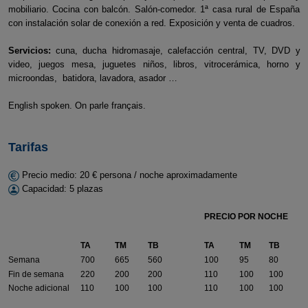
mobiliario. Cocina con balcón. Salón-comedor. 1ª casa rural de España
con instalación solar de conexión a red. Exposición y venta de cuadros.
Servicios:
cuna, ducha hidromasaje, calefacción central, TV, DVD y
video, juegos mesa, juguetes niños, libros, vitrocerámica, horno y
microondas, batidora, lavadora, asador …
English spoken. On parle français.
Tarifas
Precio medio: 20 € persona / noche aproximadamente
Capacidad: 5 plazas
PRECIO POR NOCHE
TA
TM
TB
TA
TM
TB
Semana
700
665
560
100
95
80
Fin de semana
220
200
200
110
100
100
Noche adicional
110
100
100
110
100
100