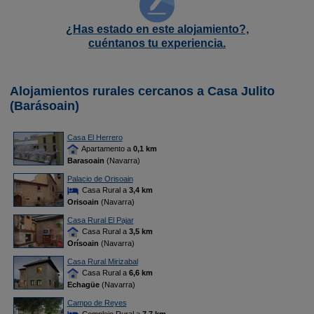
¿Has estado en este alojamiento?,
cuéntanos tu experiencia.
Alojamientos rurales cercanos a Casa Julito
(Barásoain)
Casa El Herrero
Apartamento a
0,1 km
Barasoain
(Navarra)
Palacio de Orisoain
Casa Rural a
3,4 km
Orisoain
(Navarra)
Casa Rural El Pajar
Casa Rural a
3,5 km
Orísoain
(Navarra)
Casa Rural Mirizabal
Casa Rural a
6,6 km
Echagüe
(Navarra)
Campo de Reyes